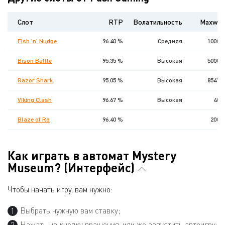
Слот
RTP
Волатильность
Maxwin
Fish 'n' Nudge
96.40 %
Средняя
10000
Bison Battle
95.35 %
Высокая
50000
Razor Shark
95.05 %
Высокая
85475
Viking Clash
96.67 %
Высокая
400
Blaze of Ra
96.40 %
2000
Как играть в автомат Mystery
Museum? (Интерфейс)
Чтобы начать игру, вам нужно:
Выбрать нужную вам ставку;
Нажать на кнопку вращения, или же запустить автоигру;