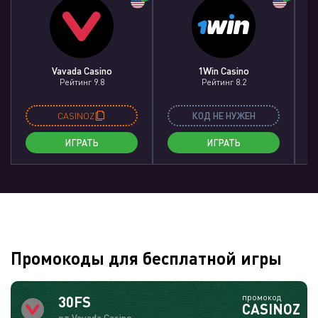
Vavada Casino
1Win Casino
Рейтинг 9.8
Рейтинг 8.2
CASINOZ
КОД НЕ НУЖЕН
ИГРАТЬ
ИГРАТЬ
Промокоды для бесплатной игры
промокод
30FS
CASINOZ
от Vavada Casino