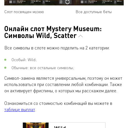
Слот посвящен музею
Все доступные беты
Онлайн слот Mystery Museum:
Символы Wild, Scatter
Все символы в слоте можно поделить на 2 категории:
Особый: Wild;
Обычные: все остальные символы;
Символ-замена является универсальным, поэтому он может
использоваться при составлении любой комбинации. Также
он активирует фриспины, о которых мы расскажем далее.
Ознакомиться со стоимостью комбинаций вы можете в
таблице выплат
.
Wild