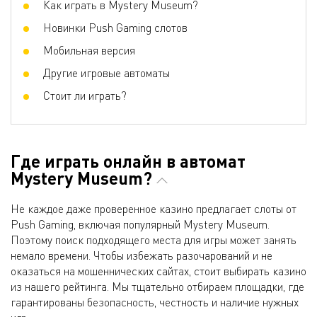
Как играть в Mystery Museum?
Новинки Push Gaming слотов
Мобильная версия
Другие игровые автоматы
Стоит ли играть?
Где играть онлайн в автомат
Mystery Museum?
Не каждое даже проверенное казино предлагает слоты от
Push Gaming, включая популярный Mystery Museum.
Поэтому поиск подходящего места для игры может занять
немало времени. Чтобы избежать разочарований и не
оказаться на мошеннических сайтах, стоит выбирать казино
из нашего рейтинга. Мы тщательно отбираем площадки, где
гарантированы безопасность, честность и наличие нужных