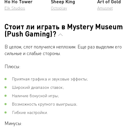
Ho Ho Tower
Sheep King
Art of Gold
Elk Studios
Octoplay
Amusnet
Стоит ли играть в Mystery Museum
(Push Gaming)?
В целом, слот получился неплохим. Еще раз выделим его
сильные и слабые стороны.
Плюсы:
Приятная графика и звуковые эффекты;
Широкий диапазон ставок;
Наличие бонусной игры;
Возможность крупного выигрыша;
Гибкие настройки.
Минусы: