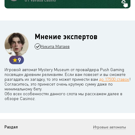
Мнение экспертов
Никита Матаев
9
Игровой автомат Mystery Museum от провайдера Push Gaming
посвящен древним реликвиям. Если вам повезет и вы сможете
разгадать их загадку, то это может принести вам
до 17500 ставок
!
Согласитесь, это принесет очень крупную сумму даже по
минимальному бету.
Обо всех особенностях данного слота мы расскажем далее в
обзоре Casinoz.
Раздел
Игровые автоматы