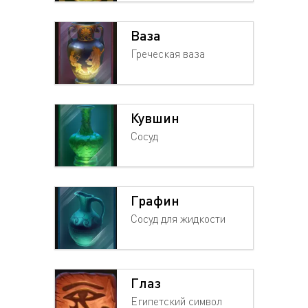
Ваза
Греческая ваза
Кувшин
Сосуд
Графин
Сосуд для жидкости
Глаз
Египетский символ