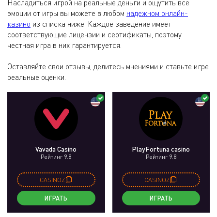
Насладиться игрой на реальные деньги и ощутить все
эмоции от игры вы можете в любом
надежном онлайн-
казино
из списка ниже. Каждое заведение имеет
соответствующие лицензии и сертификаты, поэтому
честная игра в них гарантируется.
Оставляйте свои отзывы, делитесь мнениями и ставьте игре
реальные оценки.
Vavada Casino
PlayFortuna casino
Рейтинг 9.8
Рейтинг 9.8
CASINOZ
CASINOZ
ИГРАТЬ
ИГРАТЬ