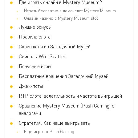
Джокеры
Где играть онлайн в Mystery Museum?
Да
Играть бесплатно в демо-слот Mystery Museum
Скаттер
Да
Онлайн казино с Mystery Museum slot
Игра по равным шансам
Да
Лучшие бонусы
Бонусные игры
Reel Wilds, Free Spins, Stacked Symbols,
Правила слота
Multiplier, Bonus Reel, Level Up,
Additional Free Spins, RTP range, Scatter
symbols, Pick Objects
Скриншоты из Загадочный Музей
Волатильность
Высокая
Символы Wild, Scatter
3D слот
Нет
Бонусные игры
Респины
Нет
Бесплатные вращения Загадочный Музей
Фриспины
Да
Джек-поты
Прогрессивные умножения
Нет
RTP слота, волатильность и частота выигрышей
Ставка на линию
Сравнение Mystery Museum (Push Gaming) с
0.01 - 10
аналогами
Стратегия: Как чаще выигрывать
Еще игры от Push Gaming