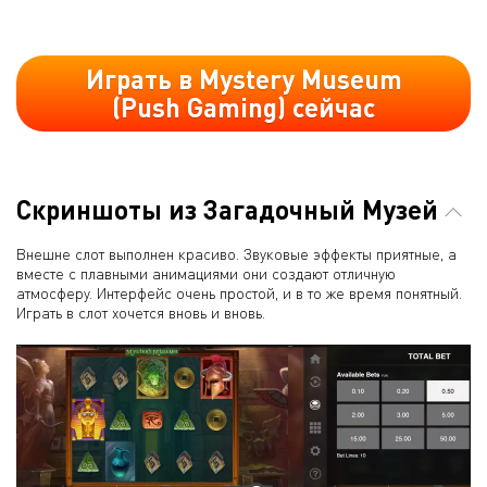
Играть в Mystery Museum
(Push Gaming) сейчас
Скриншоты из Загадочный Музей
Внешне слот выполнен красиво. Звуковые эффекты приятные, а
вместе с плавными анимациями они создают отличную
атмосферу. Интерфейс очень простой, и в то же время понятный.
Играть в слот хочется вновь и вновь.