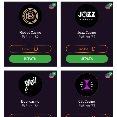
Riobet Casino
Jozz Casino
Рейтинг 9.5
Рейтинг 9.4
Casinoz
CASINOZ
ИГРАТЬ
ИГРАТЬ
Booi casino
Cat Casino
Рейтинг 9.4
Рейтинг 9.3