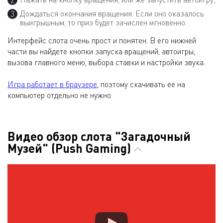
Дождаться окончания вращения. Если оно оказалось
выигрышным, то приз будет зачислен мгновенно.
Интерфейс слота очень прост и понятен. В его нижней
части вы найдете кнопки запуска вращений, автоигры,
вызова главного меню, выбора ставки и настройки звука.
Игра работает в браузере
, поэтому скачивать ее на
компьютер отдельно не нужно.
Видео обзор слота "Загадочный
Музей" (Push Gaming)