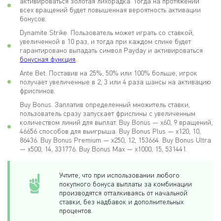
активироваться золотая лихорадка. Тогда на протяжении
всех вращений будет повышенная вероятность активации
бонусов.
Dynamite Strike. Пользователь может играть со ставкой,
увеличенной в 10 раз, и тогда при каждом спине будет
гарантировано выпадать символ Payday и активироваться
бонусная функция
.
Ante Bet. Поставив на 25%, 50% или 100% больше, игрок
получает увеличенные в 2, 3 или 4 раза шансы на активацию
фриспинов.
Buy Bonus. Заплатив определенный множитель ставки,
пользователь сразу запускает фриспины с увеличенным
количеством линий для выплат. Buy Bonus — x60, 9 вращений,
46656 способов для выигрыша. Buy Bonus Plus — x120, 10,
86436. Buy Bonus Premium — x250, 12, 153664. Buy Bonus Ultra
— x500, 14, 331776. Buy Bonus Max — x1000, 15, 531441.
Учтите, что при использовании любого
покупного бонуса выплаты за комбинации
производятся отталкиваясь от начальной
ставки, без надбавок и дополнительных
процентов.