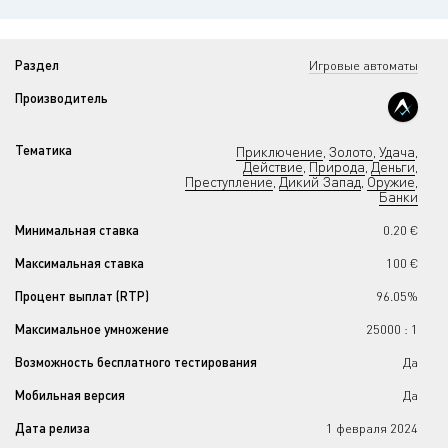
Раздел
Игровые автоматы
Производитель
Тематика
Приключение
Золото
Удача
,
,
,
Действие
Природа
Деньги
,
,
,
Преступление
Дикий Запад
Оружие
,
,
,
Банки
Минимальная ставка
0.20 €
Максимальная ставка
100 €
Процент выплат (RTP)
96.05%
Максимальное умножение
25000 : 1
Возможность бесплатного тестирования
Да
Мобильная версия
Да
Дата релиза
1 февраля 2024