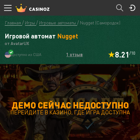
Главная
Игры
Игровые автоматы
Nugget (Самородок)
Игровой автомат
Nugget
от AvatarUX
8.21
/10
1 отзыв
Доступно из США
ДЕМО СЕЙЧАС НЕДОСТУПНО
ПЕРЕЙДИТЕ В КАЗИНО, ГДЕ ИГРА ДОСТУПНА