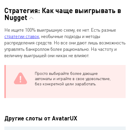
Стратегия: Как чаще выигрывать в
Nugget
Не ищите 100% выигрышную схему, ее нет. Есть разные
стратегии ставок
, необычные подходы и методы
распределения средств. Но все они дают лишь возможность
управлять банкроллом более рационально. На частоту и
величину выигрышей они никак не влияют.
Просто выбирайте более дающие
автоматы и играйте в свое удовольствие,
без конкретной цели заработать.
Другие слоты от AvatarUX