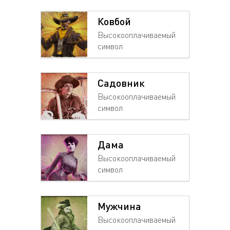
Ковбой
Высокооплачиваемый
символ
Садовник
Высокооплачиваемый
символ
Дама
Высокооплачиваемый
символ
Мужчина
Высокооплачиваемый