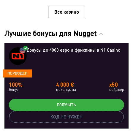
Все казино
Лучшие бонусы для Nugget
Бонусы до 4000 евро и фриспины в N1 Casino
ПЕРВОДЕП
100%
4 000 €
x50
бонус
макс. сумма
вейджер
ПОЛУЧИТЬ
КОД НЕ НУЖЕН