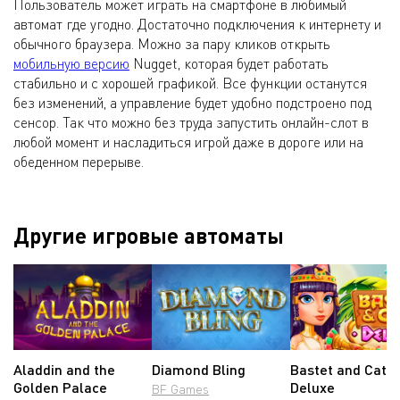
Пользователь может играть на смартфоне в любимый
автомат где угодно. Достаточно подключения к интернету и
обычного браузера. Можно за пару кликов открыть
мобильную версию
Nugget, которая будет работать
стабильно и с хорошей графикой. Все функции останутся
без изменений, а управление будет удобно подстроено под
сенсор. Так что можно без труда запустить онлайн-слот в
любой момент и насладиться игрой даже в дороге или на
обеденном перерыве.
Другие игровые автоматы
Aladdin and the
Diamond Bling
Bastet and Cats
Golden Palace
Deluxe
BF Games