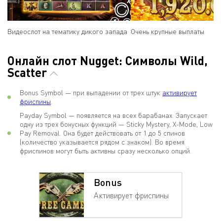
Видеослот на тематику дикого запада
Очень крупные выплаты
Онлайн слот Nugget: Символы Wild,
Scatter
Bonus Symbol — при выпадении от трех штук
активирует
фриспины
.
Payday Symbol — появляется на всех барабанах. Запускает
одну из трех бонусных функций — Sticky Mystery, X-Mode, Low
Pay Removal. Она будет действовать от 1 до 5 спинов
(количество указывается рядом с знаком). Во время
фриспинов могут быть активны сразу несколько опций.
Bonus
Активирует фриспины