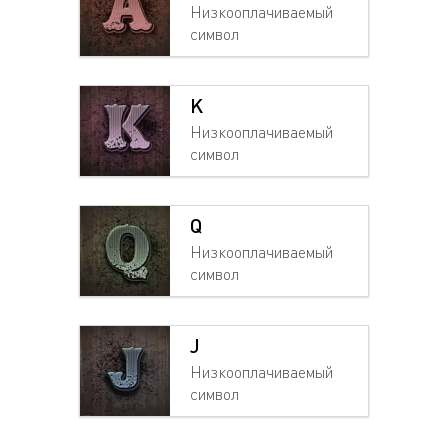
Низкооплачиваемый
символ
K
Низкооплачиваемый
символ
Q
Низкооплачиваемый
символ
J
Низкооплачиваемый
символ