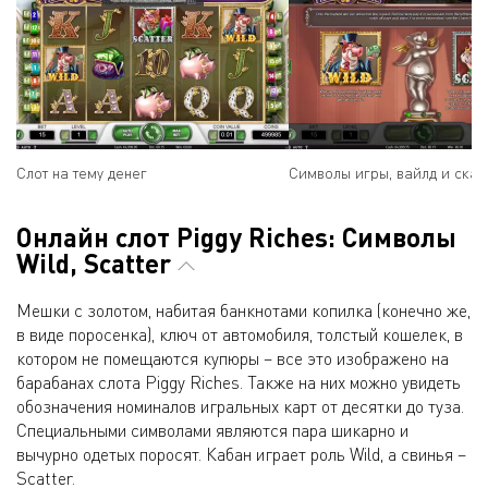
Слот на тему денег
Символы игры, вайлд и скат
Онлайн слот Piggy Riches: Символы
Wild, Scatter
Мешки с золотом, набитая банкнотами копилка (конечно же,
в виде поросенка), ключ от автомобиля, толстый кошелек, в
котором не помещаются купюры – все это изображено на
барабанах слота Piggy Riches. Также на них можно увидеть
обозначения номиналов игральных карт от десятки до туза.
Специальными символами являются пара шикарно и
вычурно одетых поросят. Кабан играет роль Wild, а свинья –
Scatter.