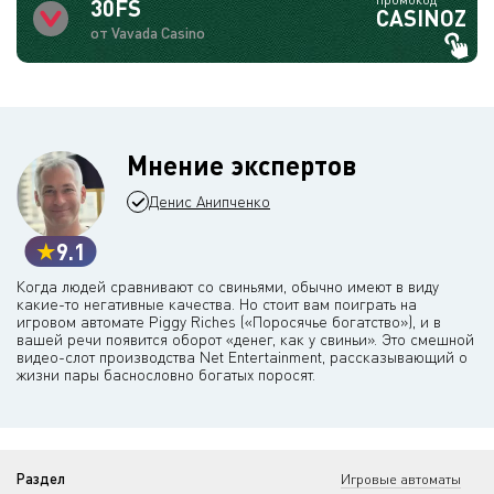
30FS
CASINOZ
от Vavada Casino
Мнение экспертов
Денис Анипченко
9.1
Когда людей сравнивают со свиньями, обычно имеют в виду
какие-то негативные качества. Но стоит вам поиграть на
игровом автомате Piggy Riches («Поросячье богатство»), и в
вашей речи появится оборот «денег, как у свиньи». Это смешной
видео-слот производства Net Entertainment, рассказывающий о
жизни пары баснословно богатых поросят.
Раздел
Игровые автоматы