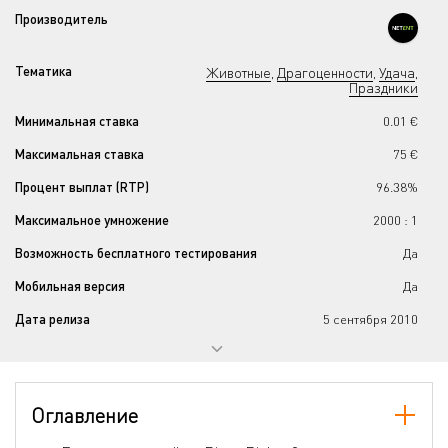
Производитель
Тематика
Животные
Драгоценности
Удача
,
,
,
Праздники
Минимальная ставка
0.01 €
Максимальная ставка
75 €
Процент выплат (RTP)
96.38%
Максимальное умножение
2000 : 1
Возможность бесплатного тестирования
Да
Мобильная версия
Да
Дата релиза
5 сентября 2010
Прогрессивный джекпот
Нет
Количество барабанов
5
Оглавление
Количество линий
15