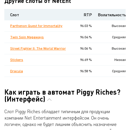
Другие слоты от NetEnt
Слот
RTP
Волатильность
Parthenon Quest for Immortality
96.03 %
Высокая
Twin Spin Megaways
96.04 %
Средняя
Street Fighter II: The World Warrior
96.06 %
Высокая
Stickers
96.69 %
Низкая
Dracula
96.58 %
Средняя
Как играть в автомат Piggy Riches?
(Интерфейс)
Слот Piggy Riches обладает типичным для продукции
компании Net Entertainment интерфейсом. Он очень
логичен, однако не будет лишним объяснить назначение