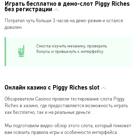
Играть бесплатно в демо-слот Piggy Riches
без регистрации
Потратил чуть больше 3 часов на демо-режим и остался
доволен.
Смогла изучить механику, проверить
бонусы и привыкнуть к интерфейсу.
Онлайн казино с Piggy Riches slot
Обозреватели Casinoz провели тестирование слота Piggy
Riches в казино, где предоставляется возможность играть
как бесплатно, так и на реальные деньги.
Мы подготовили видео-обзор этого слота, который поможет
вам освоить правила игры и особенности интерфейса.