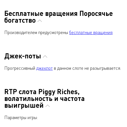
Бесплатные вращения Поросячье
богатство
Производителем предусмотрены
бесплатные вращения
.
Джек-поты
Прогрессивный
джекпот
в данном слоте не разыгрывается.
RTP слота Piggy Riches,
волатильность и частота
выигрышей
Параметры игры: