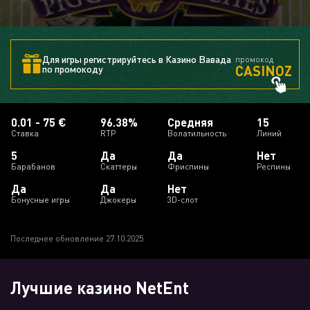
Для игры регистрируйтесь в Казино Вавада
промокод
CASINOZ
по промокоду
0.01 - 75 €
96.38%
Средняя
15
Ставка
RTP
Волатильность
Линий
5
Да
Да
Нет
Барабанов
Скаттеры
Фриспины
Респины
Да
Да
Нет
Бонусные игры
Джокеры
3D-слот
Последнее обновление 27.10.2025
Лучшие казино NetEnt