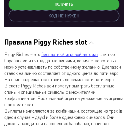
ПОЛУЧИТЬ
КОД НЕ НУЖЕН
Правила Piggy Riches slot
Piggy Riches – это
бесплатный игровой автомат
с пятью
барабанами и пятнадцатью линиями, количество которых
можно устанавливать по собственному желанию. Диапазон
ставок на линию составляет от одного цента до пяти евро.
На спин разрешается ставить до семидесяти пяти евро.
В слоте Piggy Riches вам помогут выиграть бесплатные
спины и специальные символы с множителями
коэффициентов. Рискованной игры на умножение выигрыша
в автомате нет.
Выплаты начисляются за комбинации, состоящие из трех (в
одном случае – двух) и более одинаковых символов. Они
должны находиться на соседних барабанах, начиная с