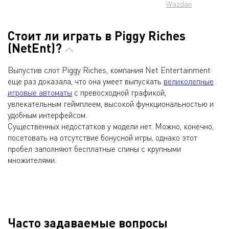
Wazdan
Стоит ли играть в Piggy Riches
(NetEnt)?
Выпустив слот Piggy Riches, компания Net Entertainment
еще раз доказала, что она умеет выпускать
великолепные
игровые автоматы
с превосходной графикой,
увлекательным геймплеем, высокой функциональностью и
удобным интерфейсом.
Существенных недостатков у модели нет. Можно, конечно,
посетовать на отсутствие бонусной игры, однако этот
пробел заполняют бесплатные спины с крупными
множителями.
Часто задаваемые вопросы