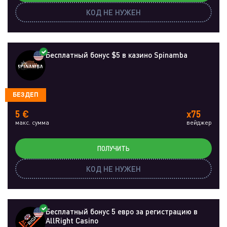
КОД НЕ НУЖЕН
Бесплатный бонус $5 в казино Spinamba
БЕЗДЕП
5 €
x75
макс. сумма
вейджер
ПОЛУЧИТЬ
КОД НЕ НУЖЕН
Бесплатный бонус 5 евро за регистрацию в
AllRight Casino