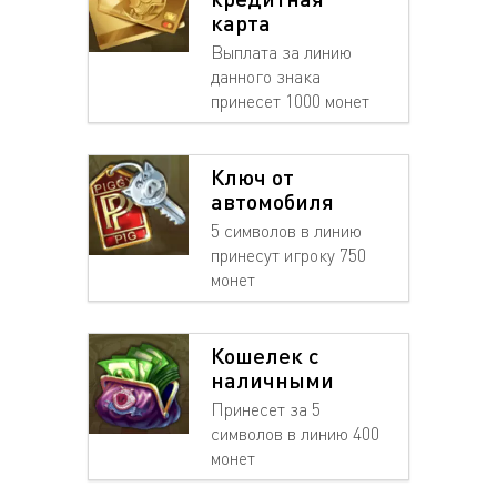
карта
Выплата за линию
данного знака
принесет 1000 монет
Ключ от
автомобиля
5 символов в линию
принесут игроку 750
монет
Кошелек с
наличными
Принесет за 5
символов в линию 400
монет