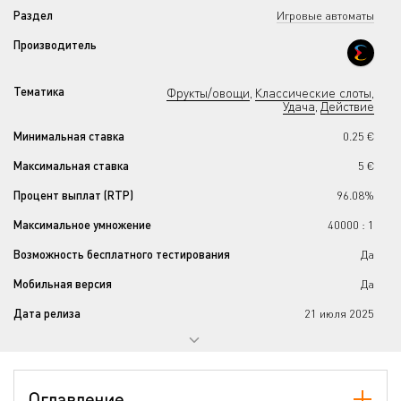
Раздел
Игровые автоматы
Производитель
Тематика
Фрукты/овощи
Классические слоты
,
,
Удача
Действие
,
Минимальная ставка
0.25 €
Максимальная ставка
5 €
Процент выплат (RTP)
96.08%
Максимальное умножение
40000 : 1
Возможность бесплатного тестирования
Да
Мобильная версия
Да
Дата релиза
21 июля 2025
Прогрессивный джекпот
Нет
Количество барабанов
6
Оглавление