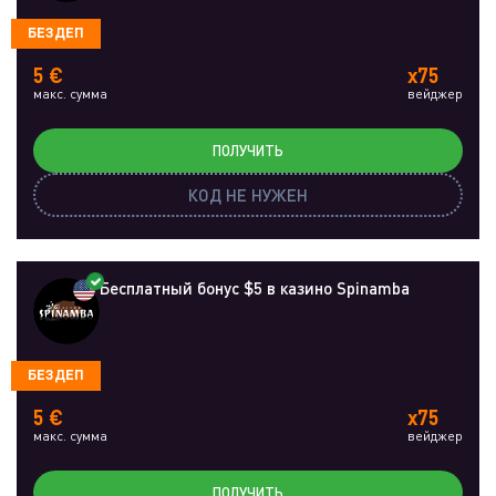
БЕЗДЕП
5 €
x75
макс. сумма
вейджер
ПОЛУЧИТЬ
КОД НЕ НУЖЕН
Бесплатный бонус $5 в казино Spinamba
БЕЗДЕП
5 €
x75
макс. сумма
вейджер
ПОЛУЧИТЬ