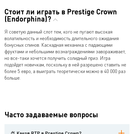
Стоит ли играть в Prestige Crown
(Endorphina)?
Я советую данный слот тем, кого не пугают высокая
волатильность и необходимость длительного ожидания
бонусных спинов. Каскадная механика с падающими
фруктами и небольшими вознаграждениями завораживает,
но все-таки хочется получить солидный приз. Игра
подойдет новичкам, поскольку в ней разрешено ставить не
более 5 евро, а выиграть теоретически можно в 40 000 раз
больше.
Часто задаваемые вопросы
🍨 Каков RTP в Prestige Crown?