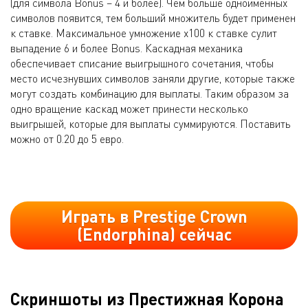
(для символа Bonus – 4 и более). Чем больше одноименных
символов появится, тем больший множитель будет применен
к ставке. Максимальное умножение х100 к ставке сулит
выпадение 6 и более Bonus. Каскадная механика
обеспечивает списание выигрышного сочетания, чтобы
место исчезнувших символов заняли другие, которые также
могут создать комбинацию для выплаты. Таким образом за
одно вращение каскад может принести несколько
выигрышей, которые для выплаты суммируются. Поставить
можно от 0.20 до 5 евро.
Играть в Prestige Crown
(Endorphina) сейчас
Скриншоты из Престижная Корона