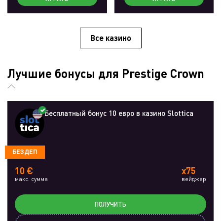
Все казино
Лучшие бонусы для Prestige Crown
Бесплатный бонус 10 евро в казино Slottica
БЕЗДЕП
10 €
x75
макс. сумма
вейджер
ПОЛУЧИТЬ