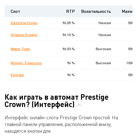
Слот
RTP
Волатильность
Maxwin
Dazzling Crown
96.05 %
Низкая
5000
Oriental Dragon
96.10 %
Низкая
0
Water Tiger
96.03 %
Высокая
5000
Mongol Treasures
96 %
Высокая
10000
Emirate
96 %
5000
Как играть в автомат Prestige
Crown? (Интерфейс)
Интерфейс онлайн-слота Prestige Crown простой. На
главной панели управления, расположенной внизу,
находятся кнопки для: