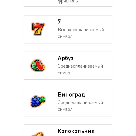
фриспины
7
Высокооплачиваемый
символ
Арбуз
Среднеоплачиваемый
символ
Виноград
Среднеоплачиваемый
символ
Колокольчик