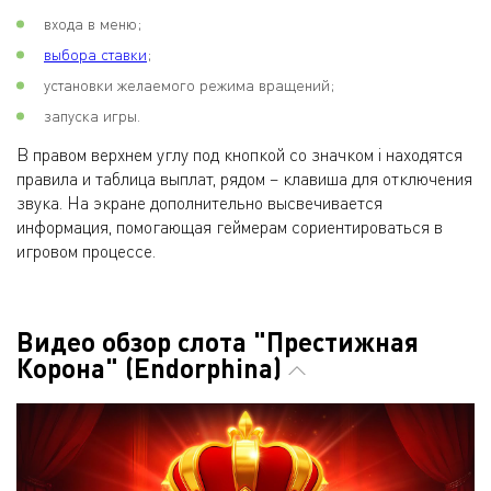
входа в меню;
выбора ставки
;
установки желаемого режима вращений;
запуска игры.
В правом верхнем углу под кнопкой со значком i находятся
правила и таблица выплат, рядом – клавиша для отключения
звука. На экране дополнительно высвечивается
информация, помогающая геймерам сориентироваться в
игровом процессе.
Видео обзор слота "Престижная
Корона" (Endorphina)