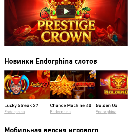
Новинки Endorphina слотов
Lucky Streak 27
Chance Machine 40
Golden Ox
Endorphina
Endorphina
Endorphina
Мобильная версия игрового