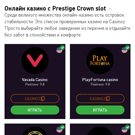
Онлайн казино с Prestige Crown slot
Среди великого множества онлайн-казино есть островок
стабильности. Это список проверенных казино на Casinoz.
Просто выбирайте любое заведение из перечня и отдыхайте
без забот в спокойствии и комфорте.
Vavada Casino
PlayFortuna casino
Рейтинг 9.8
Рейтинг 9.8
CASINOZ
CASINOZ
ИГРАТЬ
ИГРАТЬ