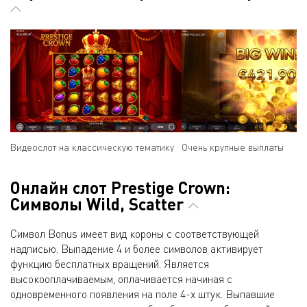
Видеослот на классическую тематику
Очень крупные выплаты
Онлайн слот Prestige Crown:
Символы Wild, Scatter
Символ Bonus имеет вид короны с соответствующей
надписью. Выпадение 4 и более символов активирует
функцию бесплатных вращений. Является
высокооплачиваемым, оплачивается начиная с
одновременного появления на поле 4-х штук. Выпавшие