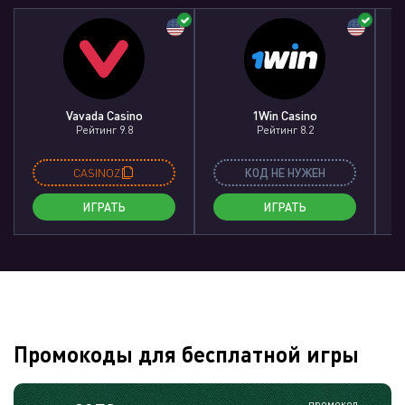
Vavada Casino
1Win Casino
Рейтинг 9.8
Рейтинг 8.2
CASINOZ
КОД НЕ НУЖЕН
ИГРАТЬ
ИГРАТЬ
Промокоды для бесплатной игры
промокод