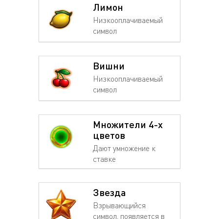
Лимон
Низкооплачиваемый
символ
Вишни
Низкооплачиваемый
символ
Множители 4-х
цветов
Дают умножение к
ставке
Звезда
Взрывающийся
символ, появляется в