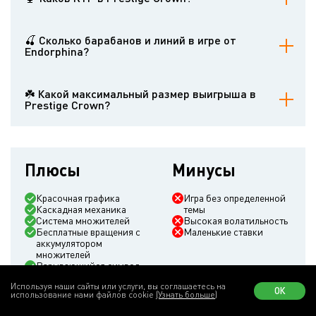
Уровень возврата игроку составляет 96.08%, что обеспечивает
комфортную игру.
🍒 Сколько барабанов и линий в игре от
Endorphina?
В онлайн-слоте предлагается 6 барабанов в 5 рядов и
неограниченное количество выигрышных сочетаний благодаря
☘️ Какой максимальный размер выигрыша в
каскадной механике.
Prestige Crown?
Игроки могут выиграть максимум х40 000 к ставке.
Плюсы
Минусы
Красочная графика
Игра без определенной
Каскадная механика
темы
Система множителей
Высокая волатильность
Бесплатные вращения с
Маленькие ставки
аккумулятором
множителей
Взрывающийся символ
Риск-игра
Используя наши сайты или услуги, вы соглашаетесь на
ОК
использование нами файлов cookie
(Узнать больше)