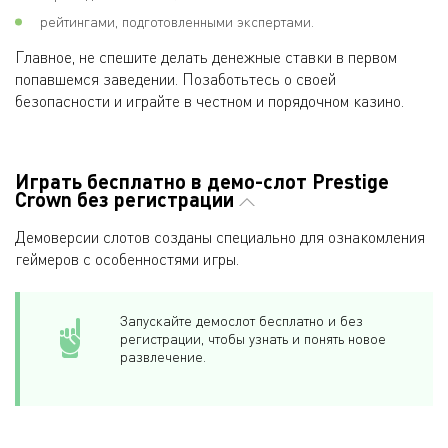
рейтингами, подготовленными экспертами.
Главное, не спешите делать денежные ставки в первом
попавшемся заведении. Позаботьтесь о своей
безопасности и играйте в честном и порядочном казино.
Играть бесплатно в демо-слот Prestige
Crown без регистрации
Демоверсии слотов созданы специально для ознакомления
геймеров с особенностями игры.
Запускайте демослот бесплатно и без
регистрации, чтобы узнать и понять новое
развлечение.