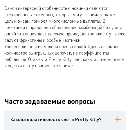
Самой интересной особенностью новинки являются
стекированные символы, которые могут занимать даже
целый экран, принося многочисленные выплаты. В
сочетании с правилами образования комбинаций без учета
линий эта опция дает весомое преимущество клиенту. Также
радуют фри-спины и особые картинки.
Уровень дисперсии модели очень низкий. Здесь огромное
количество выигрышных цепочек, но коэффициенты
небольшие. Отзывы о Pretty Kitty, рассказы о личном опыте
и оценки слоту принимаются ниже.
Часто задаваемые вопросы
Какова волатильность слота Pretty Kitty?