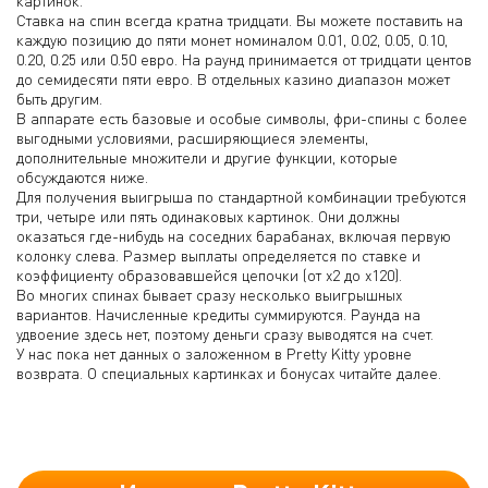
картинок.
Ставка на спин всегда кратна тридцати. Вы можете поставить на
каждую позицию до пяти монет номиналом 0.01, 0.02, 0.05, 0.10,
0.20, 0.25 или 0.50 евро. На раунд принимается от тридцати центов
до семидесяти пяти евро. В отдельных казино диапазон может
быть другим.
В аппарате есть базовые и особые символы, фри-спины с более
выгодными условиями, расширяющиеся элементы,
дополнительные множители и другие функции, которые
обсуждаются ниже.
Для получения выигрыша по стандартной комбинации требуются
три, четыре или пять одинаковых картинок. Они должны
оказаться где-нибудь на соседних барабанах, включая первую
колонку слева. Размер выплаты определяется по ставке и
коэффициенту образовавшейся цепочки (от х2 до х120).
Во многих спинах бывает сразу несколько выигрышных
вариантов. Начисленные кредиты суммируются. Раунда на
удвоение здесь нет, поэтому деньги сразу выводятся на счет.
У нас пока нет данных о заложенном в Pretty Kitty уровне
возврата. О специальных картинках и бонусах читайте далее.