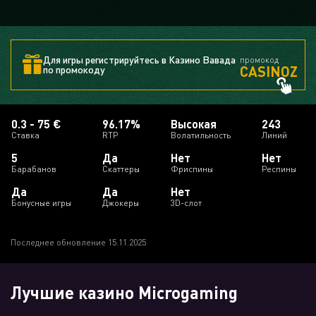
Для игры регистрируйтесь в Казино Вавада
промокод
CASINOZ
по промокоду
0.3 - 75 €
96.17%
Высокая
243
Ставка
RTP
Волатильность
Линий
5
Да
Нет
Нет
Барабанов
Скаттеры
Фриспины
Респины
Да
Да
Нет
Бонусные игры
Джокеры
3D-слот
Последнее обновление 15.11.2025
Лучшие казино Microgaming