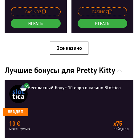
CASINOZ
CASINOZ
ИГРАТЬ
ИГРАТЬ
Все казино
Лучшие бонусы для Pretty Kitty
Бесплатный бонус 10 евро в казино Slottica
БЕЗДЕП
10 €
x75
макс. сумма
вейджер