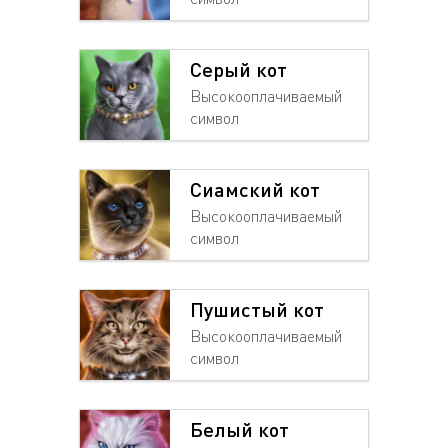
Серый кот
Высокооплачиваемый
символ
Сиамский кот
Высокооплачиваемый
символ
Пушистый кот
Высокооплачиваемый
символ
Белый кот