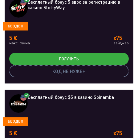
Бесплатный бонус 5 евро за регистрацию в
казино SlottyWay
БЕЗДЕП
5 €
x75
макс. сумма
вейджер
ПОЛУЧИТЬ
КОД НЕ НУЖЕН
Бесплатный бонус $5 в казино Spinamba
БЕЗДЕП
5 €
x75