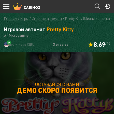
Главная
Игры
Игровые автоматы
Pretty Kitty (Милая кошечка)
Игровой автомат
Pretty Kitty
от Microgaming
8.69
/10
3 отзыва
Доступно из США
ОСТАВАЙСЯ С НАМИ
ДЕМО СКОРО ПОЯВИТСЯ