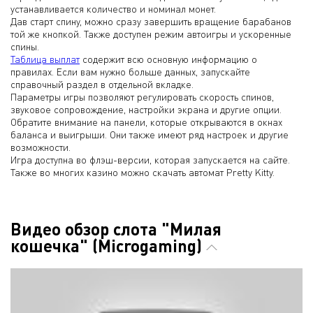
устанавливается количество и номинал монет.
Дав старт спину, можно сразу завершить вращение барабанов
той же кнопкой. Также доступен режим автоигры и ускоренные
спины.
Таблица выплат
содержит всю основную информацию о
правилах. Если вам нужно больше данных, запускайте
справочный раздел в отдельной вкладке.
Параметры игры позволяют регулировать скорость спинов,
звуковое сопровождение, настройки экрана и другие опции.
Обратите внимание на панели, которые открываются в окнах
баланса и выигрыши. Они также имеют ряд настроек и другие
возможности.
Игра доступна во флэш-версии, которая запускается на сайте.
Также во многих казино можно скачать автомат Pretty Kitty.
Видео обзор слота "Милая
кошечка" (Microgaming)