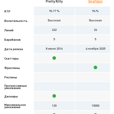
Pretty Kitty
Giraffalot
96.17 %
94 %
RTP
Высокая
Высокая
Волатильность
243
26
Линий
5
5
Барабанов
8 июня 2016
4 ноября 2025
Дата релиза
Скаттеры
Фриспины
Респины
Прогрессивные
умножения
Джокеры
Максимальное
120
10000
умножение