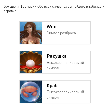
Больше информации обо всех символах вы найдете в таблице и
справке.
Wild
Символ разброса
Ракушка
Высокооплачиваемый
символ
Краб
Высокооплачиваемый
символ