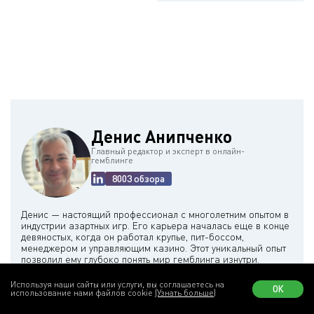
Денис Анипченко
Главный редактор и эксперт в онлайн-
гемблинге
8003 обзора
Денис — настоящий профессионал с многолетним опытом в
индустрии азартных игр. Его карьера началась еще в конце
девяностых, когда он работал крупье, пит-боссом,
менеджером и управляющим казино. Этот уникальный опыт
позволил ему глубоко понять мир гемблинга изнутри.
С конца нулевых Денис посвятил себя написанию статей и
аналитики о гемблинге, а с начала десятых стал ключевой
Используя наши сайты или услуги, вы соглашаетесь на
ОК
фигурой в команде Casinoz. Здесь он не только пишет и
использование нами файлов cookie
(Узнать больше)
редактирует материалы, но и создает обзоры, делится