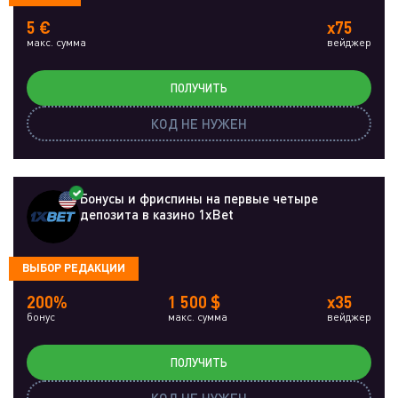
5 €
x75
макс. сумма
вейджер
ПОЛУЧИТЬ
КОД НЕ НУЖЕН
Бонусы и фриспины на первые четыре
депозита в казино 1xBet
ВЫБОР РЕДАКЦИИ
200%
1 500 $
x35
бонус
макс. сумма
вейджер
ПОЛУЧИТЬ
КОД НЕ НУЖЕН