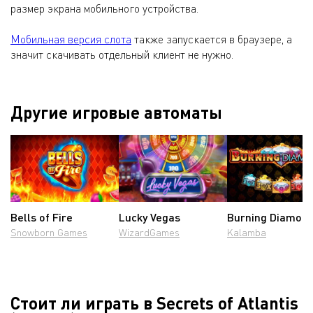
размер экрана мобильного устройства.
Мобильная версия слота
также запускается в браузере, а
значит скачивать отдельный клиент не нужно.
Другие игровые автоматы
Bells of Fire
Lucky Vegas
Burning Diamon
Snowborn Games
WizardGames
Kalamba
Стоит ли играть в Secrets of Atlantis