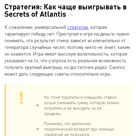
Стратегия: Как чаще выигрывать в
Secrets of Atlantis
К сожалению, универсальной
стратегии
, которая
гарантирует победу, нет. Приступая к игре на деньги, нужно
понимать, что результат спина зависит исключительно от
генератора случайных чисел, поэтому никто не знает, каким
он окажется. Игра имеет высокую волатильность, которая
указывает на то, что у игрока есть реальная возможность
получить крупный выигрыш, но достаточно редко. Casinoz
может дать следующие советы относительно игры:
Не стоит торопиться повышать ставки,
лучше учитывать сумму, которую можно
потратить и не выходить за ее
пределы;
Понимать, что увеличить
теоретический возврат при помощи
стратегий не получится;