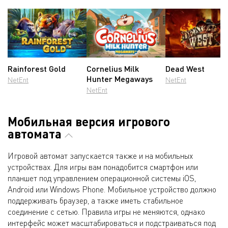
Rainforest Gold
Cornelius Milk
Dead West
Hunter Megaways
NetEnt
NetEnt
NetEnt
Мобильная версия игрового
автомата
Игровой автомат запускается также и на мобильных
устройствах. Для игры вам понадобится смартфон или
планшет под управлением операционной системы iOS,
Android или Windows Phone. Мобильное устройство должно
поддерживать браузер, а также иметь стабильное
соединение с сетью. Правила игры не меняются, однако
интерфейс может масштабироваться и подстраиваться под