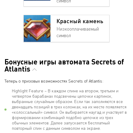
символ
Красный камень
Низкооплачиваемый
символ
Бонусные игры автомата Secrets of
Atlantis
Теперь о призовых возможностях Secrets of Atlantis:
Highlight Feature – В каждом спине на втором, третьем и
четвертом барабанах подсвечены цепочки картинок,
выбранные случайным образом. Если так заполняются все
двенадцать позиций в трех колонках, на их месте появляется
«колоссальный» символ. Он выбирается наугад и участвует в
формировании комбинаций подобно цепочке из трех
обычных элементов. Далее запускается бесплатный
повторный спин с данным символом на экране.