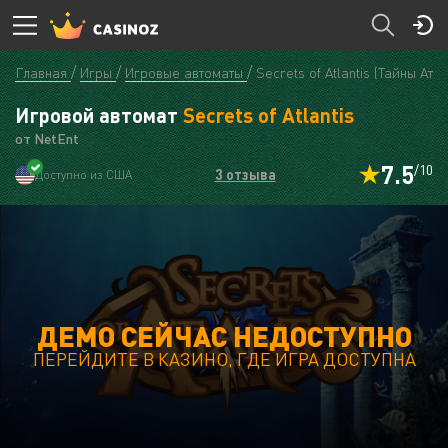
Главная
Игры
Игровые автоматы
Secrets of Atlantis (Тайны Атл
Игровой автомат
Secrets of Atlantis
от NetEnt
7.5
/10
3 отзыва
Доступно из США
ДЕМО СЕЙЧАС НЕДОСТУПНО
ПЕРЕЙДИТЕ В КАЗИНО, ГДЕ ИГРА ДОСТУПНА