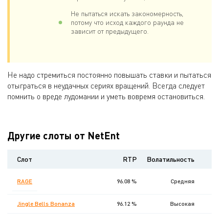
Не пытаться искать закономерность,
потому что исход каждого раунда не
зависит от предыдущего.
Не надо стремиться постоянно повышать ставки и пытаться
отыграться в неудачных сериях вращений. Всегда следует
помнить о вреде лудомании и уметь вовремя остановиться.
Другие слоты от NetEnt
Слот
RTP
Волатильность
Ma
RAGE
96.08 %
Средняя
Jingle Bells Bonanza
96.12 %
Высокая