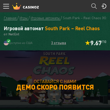
Главная
Игры
Игровые автоматы
South Park – Reel Chaos (Юж
Игровой автомат
South Park – Reel Chaos
от NetEnt
9.67
/10
3 отзыва
Доступно из США
ОСТАВАЙСЯ С НАМИ
ДЕМО СКОРО ПОЯВИТСЯ