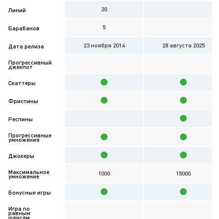
20
Линий
5
Барабанов
23 ноября 2014
28 августа 2025
Дата релиза
Прогрессивный
джекпот
Скаттеры
Фриспины
Респины
Прогрессивные
умножения
Джокеры
Максимальное
1000
15000
умножение
Бонусные игры
Игра по
равным
шансам