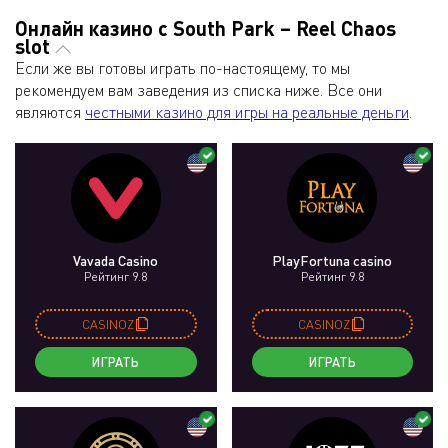
Онлайн казино с South Park – Reel Chaos
slot
Если же вы готовы играть по-настоящему, то мы
рекомендуем вам заведения из списка ниже. Все они
являются
честными казино для игры на реальные деньги
.
Vavada Casino
PlayFortuna casino
Рейтинг 9.8
Рейтинг 9.8
CASINOZ
CASINOZ
ИГРАТЬ
ИГРАТЬ