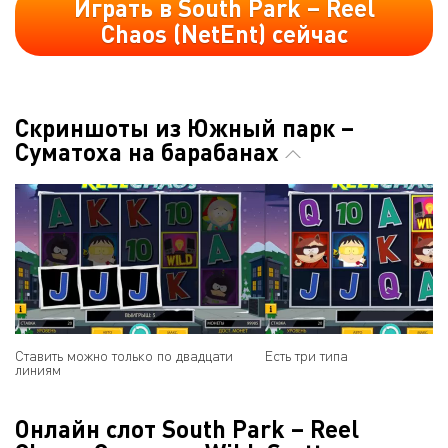
Играть в South Park – Reel
Chaos (NetEnt) сейчас
Скриншоты из Южный парк –
Суматоха на барабанах
Ставить можно только по двадцати
Есть три типа
линиям
Онлайн слот South Park – Reel