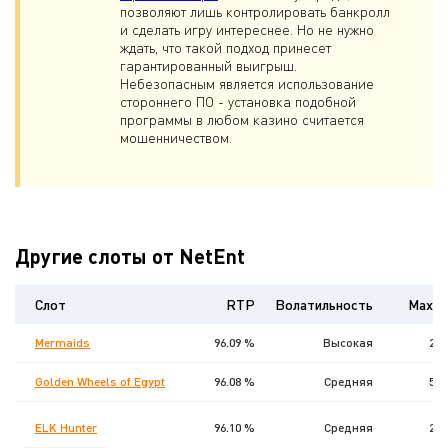
позволяют лишь контролировать банкролл
и сделать игру интереснее. Но не нужно
ждать, что такой подход принесет
гарантированный выигрыш.
Небезопасным является использование
стороннего ПО - установка подобной
программы в любом казино считается
мошенничеством.
Другие слоты от NetEnt
Слот
RTP
Волатильность
Maxwi
Mermaids
96.09 %
Высокая
200
Golden Wheels of Egypt
96.08 %
Средняя
500
ELK Hunter
96.10 %
Средняя
200