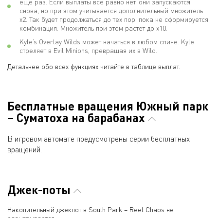
еще раз. Если выплаты все равно нет, они запускаются
снова, но при этом учитывается дополнительный множитель
х2. Так будет продолжаться до тех пор, пока не сформируется
комбинация. Множитель при этом растет до х10.
Kyle’s Overlay Wilds может начаться в любом спине. Kyle
стреляет в Evil Minions, превращая их в Wild.
Детальнее обо всех функциях читайте в таблице выплат.
Бесплатные вращения Южный парк
– Суматоха на барабанах
В игровом автомате предусмотрены серии бесплатных
вращений.
Джек-поты
Накопительный джекпот в South Park – Reel Chaos не