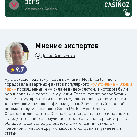
30FS
CASINOZ
от Vavada Casino
Мнение экспертов
Денис Анипченко
9.7
Чуть больше года тому назад компания Net Entertainment
порадовала азартных фанатов популярного
мультфильма «Южный
парк»
посвященным ему онлайн видео-слотом, в котором были
реализованы интересные функции. Теперь тот же разработчик
развил тему, представив новую модель, созданную по мотивам
того же анимационного фильма. Данный бесплатный игровой
автомат получил название South Park – Reel Chaos.
Обозреватели портала Casinoz протестировали его и пришли к
выводу, что новинка получилась гораздо лучше первой игры. Она
обладает еще более увлекательными опциями, стильной
графикой и массой других плюсов, о которых вы узнаете из
статьи.