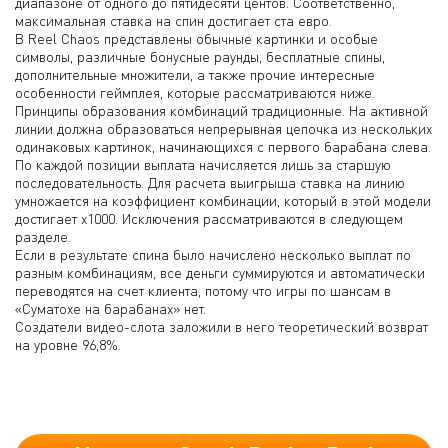
диапазоне от одного до пятидесяти центов. Соответственно,
максимальная ставка на спин достигает ста евро.
В Reel Chaos представлены обычные картинки и особые
символы, различные бонусные раунды, бесплатные спины,
дополнительные множители, а также прочие интересные
особенности геймплея, которые рассматриваются ниже.
Принципы образования комбинаций традиционные. На активной
линии должна образоваться непрерывная цепочка из нескольких
одинаковых картинок, начинающихся с первого барабана слева.
По каждой позиции выплата начисляется лишь за старшую
последовательность. Для расчета выигрыша ставка на линию
умножается на коэффициент комбинации, который в этой модели
достигает х1000. Исключения рассматриваются в следующем
разделе.
Если в результате спина было начислено несколько выплат по
разным комбинациям, все деньги суммируются и автоматически
переводятся на счет клиента, потому что игры по шансам в
«Суматохе на барабанах» нет.
Создатели видео-слота заложили в него теоретический возврат
на уровне 96,8%.