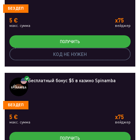
БЕЗДЕП
5 €
x75
макс. сумма
вейджер
ПОЛУЧИТЬ
КОД НЕ НУЖЕН
Бесплатный бонус $5 в казино Spinamba
БЕЗДЕП
5 €
x75
макс. сумма
вейджер
ПОЛУЧИТЬ