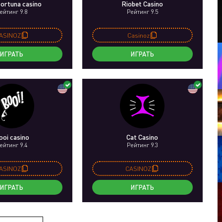
ortuna casino
Riobet Casino
ейтинг 9.8
Рейтинг 9.5
ASINOZ
Casinoz
ИГРАТЬ
ИГРАТЬ
ooi casino
Cat Casino
ейтинг 9.4
Рейтинг 9.3
ASINOZ
CASINOZ
ИГРАТЬ
ИГРАТЬ