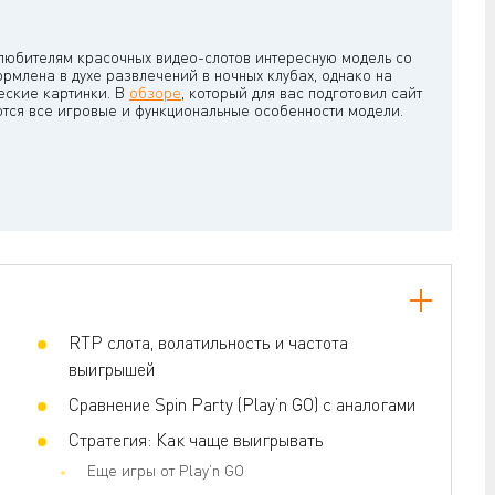
 любителям красочных видео-слотов интересную модель со
рмлена в духе развлечений в ночных клубах, однако на
еские картинки. В
обзоре
, который для вас подготовил сайт
тся все игровые и функциональные особенности модели.
RTP слота, волатильность и частота
выигрышей
Сравнение Spin Party (Play’n GO) с аналогами
Стратегия: Как чаще выигрывать
Еще игры от Play’n GO