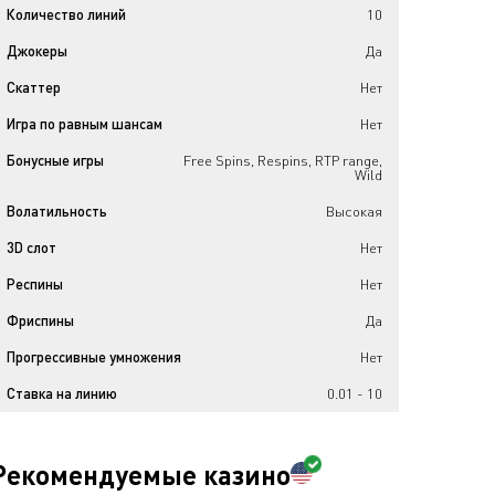
Количество линий
10
Джокеры
Да
Скаттер
Нет
Игра по равным шансам
Нет
Бонусные игры
Free Spins, Respins, RTP range,
Wild
Волатильность
Высокая
3D слот
Нет
Респины
Нет
Фриспины
Да
Прогрессивные умножения
Нет
Ставка на линию
0.01 - 10
Рекомендуемые казино