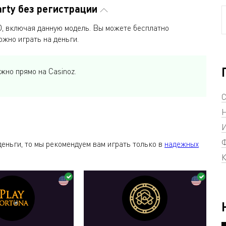
arty без регистрации
, включая данную модель. Вы можете бесплатно
ожно играть на деньги.
жно прямо на Casinoz.
С
Н
И
Ф
деньги, то мы рекомендуем вам играть только в
надежных
К