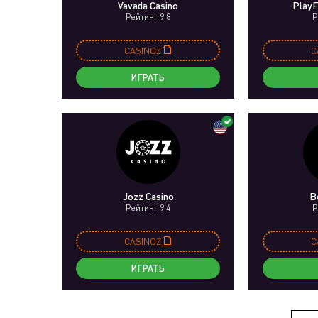
Vavada Casino
PlayF
Рейтинг 9.8
Р
CASINOZ
C
ИГРАТЬ
Jozz Casino
B
Рейтинг 9.4
Р
CASINOZ
C
ИГРАТЬ