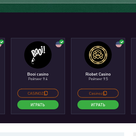
Booi casino
Riobet Casino
Рейтинг 9.4
Рейтинг 9.5
CASINOZ
Casinoz
ИГРАТЬ
ИГРАТЬ