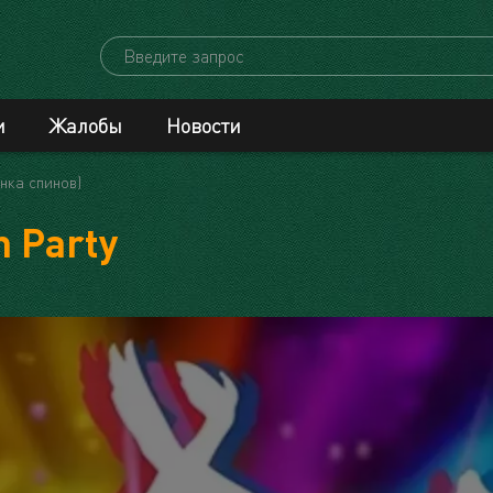
и
Жалобы
Новости
инка спинов)
n Party