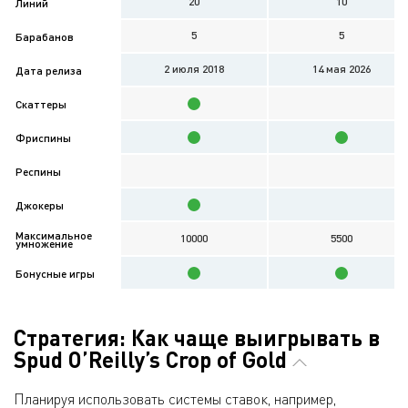
20
10
Линий
5
5
Барабанов
2 июля 2018
14 мая 2026
Дата релиза
Скаттеры
Фриспины
Респины
Джокеры
Максимальное
10000
5500
умножение
Бонусные игры
Стратегия: Как чаще выигрывать в
Spud O’Reilly’s Crop of Gold
Планируя использовать системы ставок, например,