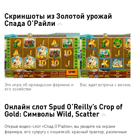
Скриншоты из Золотой урожай
Спада О’Райли
Это игра об ирландском фермене и
Вас ждет встреча с веселы
его хозяйстве
Онлайн слот Spud O’Reilly’s Crop of
Gold: Символы Wild, Scatter
Открыв видео-слот «Спад О’Райли», вы увидите на экране
фермера, его супругу с кошелкой, красный трактор, различные