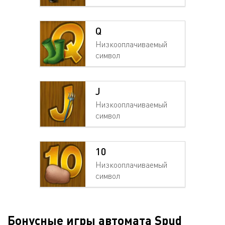
Q
Низкооплачиваемый
символ
J
Низкооплачиваемый
символ
10
Низкооплачиваемый
символ
Бонусные игры автомата Spud