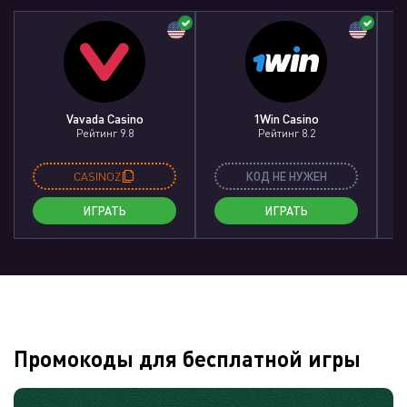
Vavada Casino
1Win Casino
Рейтинг 9.8
Рейтинг 8.2
CASINOZ
КОД НЕ НУЖЕН
ИГРАТЬ
ИГРАТЬ
Промокоды для бесплатной игры