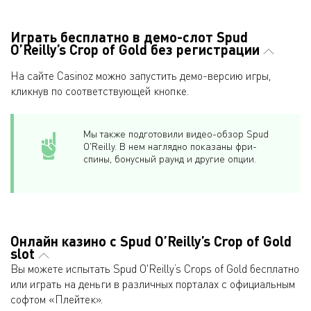
Играть бесплатно в демо-слот Spud
O’Reilly’s Crop of Gold без регистрации
На сайте Casinoz можно запустить демо-версию игры,
кликнув по соответствующей кнопке.
Мы также подготовили видео-обзор Spud
O'Reilly. В нем наглядно показаны фри-
спины, бонусный раунд и другие опции.
Онлайн казино с Spud O’Reilly’s Crop of Gold
slot
Вы можете испытать Spud O'Reilly’s Crops of Gold бесплатно
или играть на деньги в различных порталах с официальным
софтом «Плейтек».