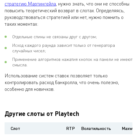
стратегию Мартингейла
, нужно знать, что они не способны
повысить теоретический возврат в слотах. Определяясь,
руководствоваться стратегией или нет, нужно помнить о
таких моментах:
Отдельные спины не связаны друг с другом;
Исход каждого раунда зависит только от генератора
случайных чисел;
Применение алгоритмов нажатия кнопок на панели не имеют
смысла.
Использование систем ставок позволяет только
контролировать расход банкролла, что очень полезно,
особенно для новичков.
Другие слоты от Playtech
Слот
RTP
Волатильность
Maxwin