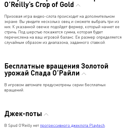
O’Reilly’s Crop of Gold
Призовая игра видео-слота происходит на дополнительном
экране. Вы увидите несколько овец и сможете выбрать три из
них. К указанной овечке подойдет фермер, который начнет ее
стричь. Под шерстью покажется сумма, которая будет
перечислена на ваш игровой баланс. Ее размер определяется
случайным образом из диапазона, заданного ставкой.
Бесплатные вращения Золотой
урожай Спада О’Райли
В игровом автомате предусмотрены серии бесплатных
вращений.
Джек-поты
В Spud O'Reilly нет
прогрессивного джекпота Playtech
.