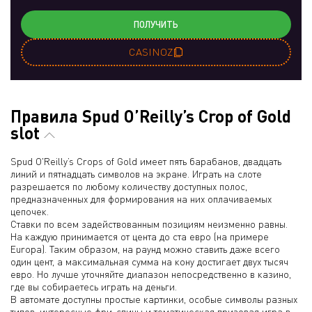
ПОЛУЧИТЬ
CASINOZ
Правила Spud O’Reilly’s Crop of Gold
slot
Spud O'Reilly’s Crops of Gold имеет пять барабанов, двадцать
линий и пятнадцать символов на экране. Играть на слоте
разрешается по любому количеству доступных полос,
предназначенных для формирования на них оплачиваемых
цепочек.
Ставки по всем задействованным позициям неизменно равны.
На каждую принимается от цента до ста евро (на примере
Europa). Таким образом, на раунд можно ставить даже всего
один цент, а максимальная сумма на кону достигает двух тысяч
евро. Но лучше уточняйте диапазон непосредственно в казино,
где вы собираетесь играть на деньги.
В автомате доступны простые картинки, особые символы разных
типов, интересные фри-спины и тематическая призовая игра в