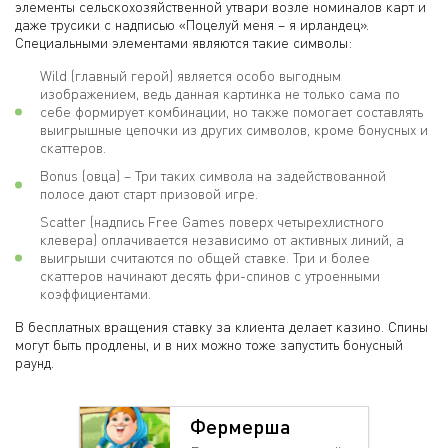
элементы сельскохозяйственной утвари возле номиналов карт и
даже трусики с надписью «Поцелуй меня – я ирландец».
Специальными элементами являются такие символы:
Wild (главный герой) является особо выгодным
изображением, ведь данная картинка не только сама по
себе формирует комбинации, но также помогает составлять
выигрышные цепочки из других символов, кроме бонусных и
скаттеров.
Bonus (овца) – Три таких символа на задействованной
полосе дают старт призовой игре.
Scatter (надпись Free Games поверх четырехлистного
клевера) оплачивается независимо от активных линий, а
выигрыши считаются по общей ставке. Три и более
скаттеров начинают десять фри-спинов с утроенными
коэффициентами.
В бесплатных вращения ставку за клиента делает казино. Спины
могут быть продлены, и в них можно тоже запустить бонусный
раунд.
Фермерша