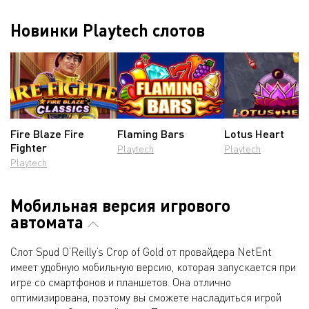
Новинки Playtech слотов
Fire Blaze Fire
Flaming Bars
Lotus Heart
Fighter
Playtech
Playtech
Playtech
Мобильная версия игрового
автомата
Слот Spud O’Reilly’s Crop of Gold от провайдера NetEnt
имеет удобную мобильную версию, которая запускается при
игре со смартфонов и планшетов. Она отлично
оптимизирована, поэтому вы сможете насладиться игрой