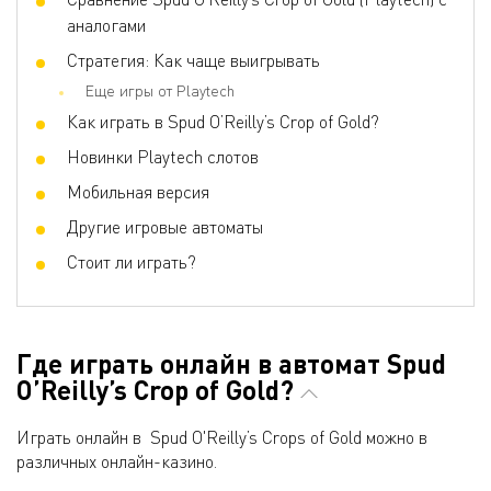
аналогами
Стратегия: Как чаще выигрывать
Еще игры от Playtech
Как играть в Spud O’Reilly’s Crop of Gold?
Новинки Playtech слотов
Мобильная версия
Другие игровые автоматы
Стоит ли играть?
Где играть онлайн в автомат Spud
O’Reilly’s Crop of Gold?
Играть онлайн в Spud O'Reilly’s Crops of Gold можно в
различных онлайн-казино.