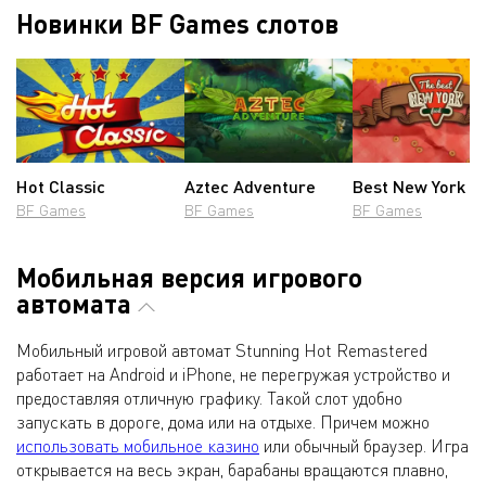
Новинки BF Games слотов
Hot Classic
Aztec Adventure
Best New York F
BF Games
BF Games
BF Games
Мобильная версия игрового
автомата
Мобильный игровой автомат Stunning Hot Remastered
работает на Android и iPhone, не перегружая устройство и
предоставляя отличную графику. Такой слот удобно
запускать в дороге, дома или на отдыхе. Причем можно
использовать мобильное казино
или обычный браузер. Игра
открывается на весь экран, барабаны вращаются плавно,