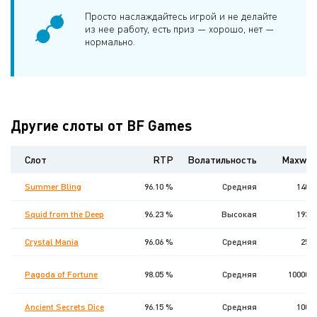
Просто наслаждайтесь игрой и не делайте
из нее работу, есть приз — хорошо, нет —
нормально.
Другие слоты от BF Games
Слот
RTP
Волатильность
Maxwin
Summer Bling
96.10 %
Средняя
1400
Squid from the Deep
96.23 %
Высокая
1931
Crystal Mania
96.06 %
Средняя
250
Pagoda of Fortune
98.05 %
Средняя
100000
Ancient Secrets Dice
96.15 %
Средняя
1000