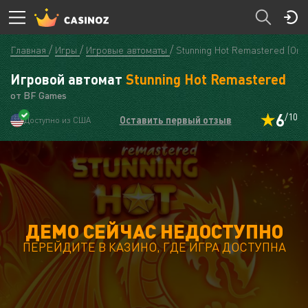
Главная
Игры
Игровые автоматы
Stunning Hot Remastered (Ош
Игровой автомат
Stunning Hot Remastered
от BF Games
6
/10
Оставить первый отзыв
Доступно из США
ДЕМО СЕЙЧАС НЕДОСТУПНО
ПЕРЕЙДИТЕ В КАЗИНО, ГДЕ ИГРА ДОСТУПНА