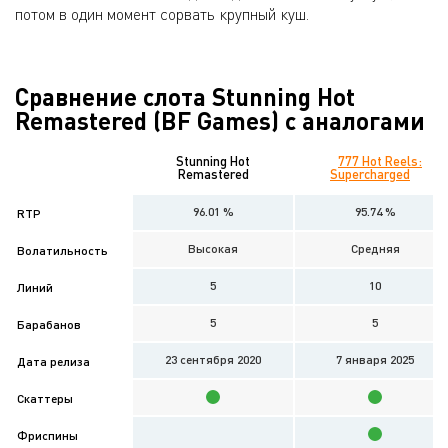
потом в один момент сорвать крупный куш.
Сравнение слота Stunning Hot
Remastered (BF Games) с аналогами
Stunning Hot
777 Hot Reels:
Remastered
Supercharged
96.01 %
95.74 %
RTP
Высокая
Средняя
Волатильность
5
10
Линий
5
5
Барабанов
23 сентября 2020
7 января 2025
Дата релиза
Скаттеры
Фриспины