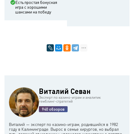
Есть простая бонусная
игра с хорошими
шансами на победу
Виталий Севан
Эксперт по казино-играм и аналитик
гемблинг-стратегий
940 обзоров
Виталий — эксперт по казино-играм, родившийся в 1982
году в Калининграде. Вырос в семье хирургов, но выбрал
путь, далекий от медицины: увлекался шахматами с детства,