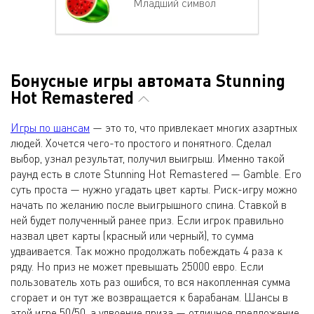
Младший символ
Бонусные игры автомата Stunning
Hot Remastered
Игры по шансам
— это то, что привлекает многих азартных
людей. Хочется чего-то простого и понятного. Сделал
выбор, узнал результат, получил выигрыш. Именно такой
раунд есть в слоте Stunning Hot Remastered — Gamble. Его
суть проста — нужно угадать цвет карты. Риск-игру можно
начать по желанию после выигрышного спина. Ставкой в
ней будет полученный ранее приз. Если игрок правильно
назвал цвет карты (красный или черный), то сумма
удваивается. Так можно продолжать побеждать 4 раза к
ряду. Но приз не может превышать 25000 евро. Если
пользователь хоть раз ошибся, то вся накопленная сумма
сгорает и он тут же возвращается к барабанам. Шансы в
этой игре 50/50, а удвоение приза — отличное предложение.