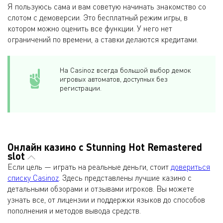
Я пользуюсь сама и вам советую начинать знакомство со
слотом с демоверсии. Это бесплатный режим игры, в
котором можно оценить все функции. У него нет
ограничений по времени, а ставки делаются кредитами.
На Casinoz всегда большой выбор демок
игровых автоматов, доступных без
регистрации.
Онлайн казино с Stunning Hot Remastered
slot
Если цель — играть на реальные деньги, стоит
довериться
списку Casinoz
. Здесь представлены лучшие казино с
детальными обзорами и отзывами игроков. Вы можете
узнать все, от лицензии и поддержки языков до способов
пополнения и методов вывода средств.