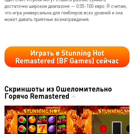
достаточно широком диапазоне — 0.05-100 евро. Я считаю,
что игра универсальна для гемблеров всех уровней и она
может давать приятные вознаграждения.
Играть в Stunning Hot
Remastered (BF Games) сейчас
Скриншоты из Ошеломительно
Горячо Remastered