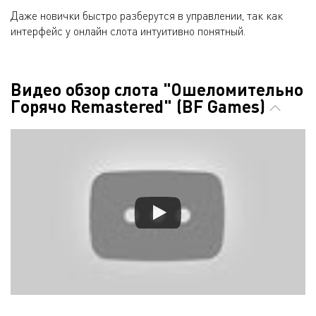
Даже новички быстро разберутся в управлении, так как
интерфейс у онлайн слота интуитивно понятный.
Видео обзор слота "Ошеломительно
Горячо Remastered" (BF Games)