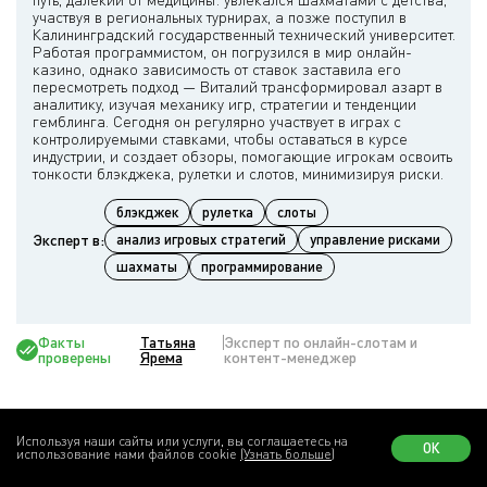
участвуя в региональных турнирах, а позже поступил в
Калининградский государственный технический университет.
Работая программистом, он погрузился в мир онлайн-
казино, однако зависимость от ставок заставила его
пересмотреть подход — Виталий трансформировал азарт в
аналитику, изучая механику игр, стратегии и тенденции
гемблинга. Сегодня он регулярно участвует в играх с
контролируемыми ставками, чтобы оставаться в курсе
индустрии, и создает обзоры, помогающие игрокам освоить
блэкджек
рулетка
слоты
Эксперт в:
анализ игровых стратегий
управление рисками
шахматы
программирование
Факты
Татьяна
Эксперт по онлайн-слотам и
проверены
Ярема
контент-менеджер
Используя наши сайты или услуги, вы соглашаетесь на
ОК
использование нами файлов cookie
(Узнать больше)