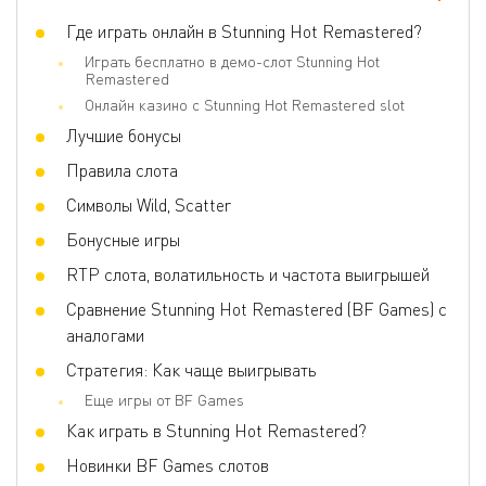
Джокеры
Где играть онлайн в Stunning Hot Remastered?
Нет
Играть бесплатно в демо-слот Stunning Hot
Скаттер
Да
Remastered
Игра по равным шансам
Да
Онлайн казино с Stunning Hot Remastered slot
Лучшие бонусы
Бонусные игры
Big Win, Scatter Pays, Feature Gamble,
Risk game
Правила слота
Волатильность
Высокая
Символы Wild, Scatter
3D слот
Нет
Бонусные игры
Респины
Нет
RTP слота, волатильность и частота выигрышей
Фриспины
Нет
Сравнение Stunning Hot Remastered (BF Games) с
Прогрессивные умножения
Нет
аналогами
Стратегия: Как чаще выигрывать
Еще игры от BF Games
Как играть в Stunning Hot Remastered?
Новинки BF Games слотов