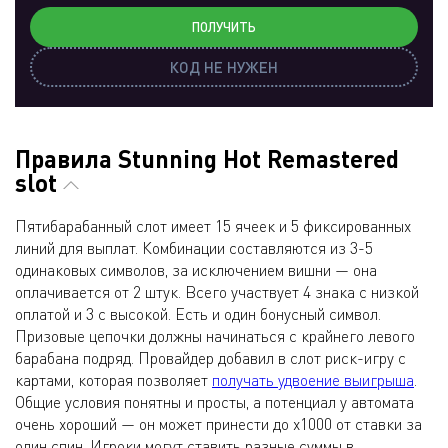
ПОЛУЧИТЬ
КОД НЕ НУЖЕН
Правила Stunning Hot Remastered
slot
Пятибарабанный слот имеет 15 ячеек и 5 фиксированных
линий для выплат. Комбинации составляются из 3-5
одинаковых символов, за исключением вишни — она
оплачивается от 2 штук. Всего участвует 4 знака с низкой
оплатой и 3 с высокой. Есть и один бонусный символ.
Призовые цепочки должны начинаться с крайнего левого
барабана подряд. Провайдер добавил в слот риск-игру с
картами, которая позволяет
получать удвоение выигрыша
.
Общие условия понятны и просты, а потенциал у автомата
очень хороший — он может принести до х1000 от ставки за
один спин. Игроки могут ставить разные суммы в