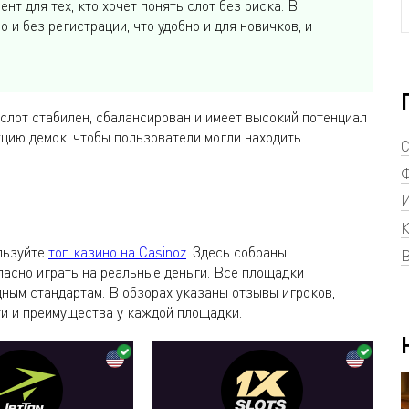
т для тех, кто хочет понять слот без риска. В
и без регистрации, что удобно и для новичков, и
 слот стабилен, сбалансирован и имеет высокий потенциал
цию демок, чтобы пользователи могли находить
С
Ф
И
К
ользуйте
топ казино на Casinoz
. Здесь собраны
В
пасно играть на реальные деньги. Все площадки
ным стандартам. В обзорах указаны отзывы игроков,
ти и преимущества у каждой площадки.