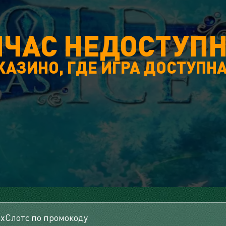
ЙЧАС НЕДОСТУП
КАЗИНО, ГДЕ ИГРА ДОСТУПН
1хСлотс по промокоду