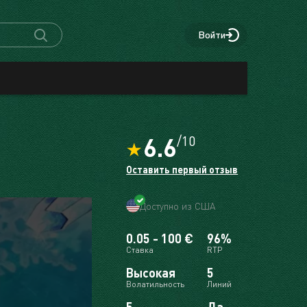
Войти
6.6
/10
Оставить первый отзыв
Доступно из США
0.05 - 100 €
96%
Ставка
RTP
Высокая
5
Волатильность
Линий