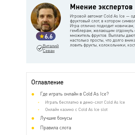
Мнение экспертов
Игровой автомат Cold As Ice — о
фруктовый слот, в котором симво
Игра отлично подходит новичкам,
гемблерам, желающим отдохнуть о
6.6
множитель фруктов. Выплаты дают
настолько просты, что долго вника
ловить фрукты, колокольчики, кос
Виталий
Севан
Оглавление
Где играть онлайн в Cold As Ice?
Играть бесплатно в демо-слот Cold As Ice
Онлайн казино с Cold As Ice slot
Лучшие бонусы
Правила слота