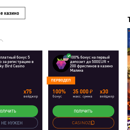
е казино
платный бонус 5
100% бонус на первый
о за регистрацию в
депозит до 500EUR +
ky Bird Casino
200 фриспинов в казино
Малина
ПЕРВОДЕП
x75
100%
35 000 ₽
x30
вейджер
бонус
макс. сумма
вейджер
ОЛУЧИТЬ
ПОЛУЧИТЬ
CASINOZ
 НЕ НУЖЕН