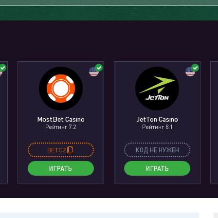
MostBet Casino
JetTon Casino
Рейтинг 7.2
Рейтинг 8.1
BETOZ
КОД НЕ НУЖЕН
ИГРАТЬ
ИГРАТЬ