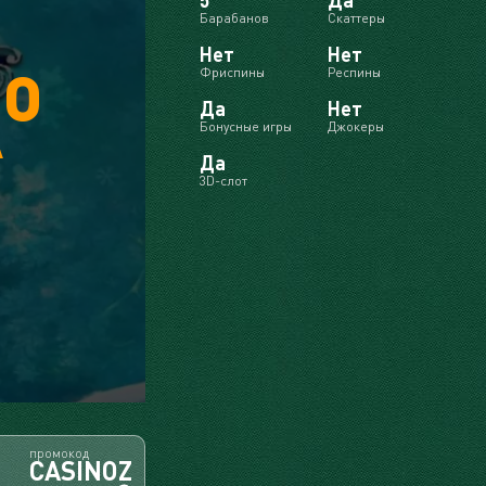
5
Да
Барабанов
Скаттеры
Нет
Нет
НО
Фриспины
Респины
Да
Нет
Бонусные игры
Джокеры
А
Да
3D-слот
промокод
CASINOZ