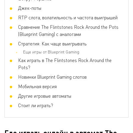
Джек-поты
RTP слота, волатильность и частота выигрышей
Сравнение The Flintstones Rock Around the Pots
(Blueprint Gaming) с аналогами
Стратегия: Как чаще выигрывать
Еще игры от Blueprint Gaming
Как играть в The Flintstones Rock Around the
Pots?
Новинки Blueprint Gaming слотов
Мобильная версия
Другие игровые автоматы
Стоит ли играть?
Где играть онлайн в автомат The