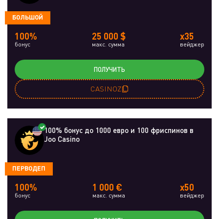
БОЛЬШОЙ
100%
25 000 $
x35
бонус
макс. сумма
вейджер
ПОЛУЧИТЬ
CASINOZ
100% бонус до 1000 евро и 100 фриспинов в
Joo Casino
ПЕРВОДЕП
100%
1 000 €
x50
бонус
макс. сумма
вейджер