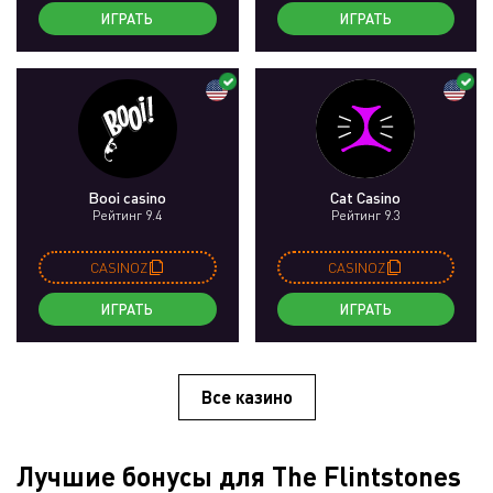
ИГРАТЬ
ИГРАТЬ
Booi casino
Cat Casino
Рейтинг 9.4
Рейтинг 9.3
CASINOZ
CASINOZ
ИГРАТЬ
ИГРАТЬ
Все казино
Лучшие бонусы для The Flintstones