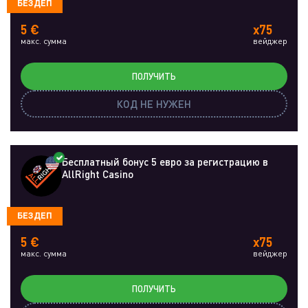
БЕЗДЕП
5 €
x75
макс. сумма
вейджер
ПОЛУЧИТЬ
КОД НЕ НУЖЕН
Бесплатный бонус 5 евро за регистрацию в
AllRight Casino
БЕЗДЕП
5 €
x75
макс. сумма
вейджер
ПОЛУЧИТЬ