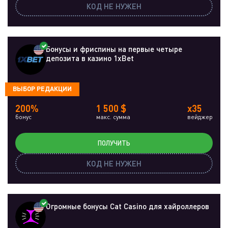
КОД НЕ НУЖЕН
Бонусы и фриспины на первые четыре
депозита в казино 1xBet
ВЫБОР РЕДАКЦИИ
200%
1 500 $
x35
бонус
макс. сумма
вейджер
ПОЛУЧИТЬ
КОД НЕ НУЖЕН
Огромные бонусы Cat Casino для хайроллеров