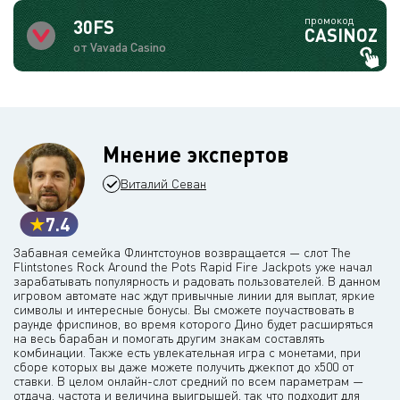
промокод
30FS
CASINOZ
от Vavada Casino
Мнение экспертов
Виталий Севан
7.4
Забавная семейка Флинтстоунов возвращается — слот The
Flintstones Rock Around the Pots Rapid Fire Jackpots уже начал
зарабатывать популярность и радовать пользователей. В данном
игровом автомате нас ждут привычные линии для выплат, яркие
символы и интересные бонусы. Вы сможете поучаствовать в
раунде фриспинов, во время которого Дино будет расширяться
на весь барабан и помогать другим знакам составлять
комбинации. Также есть увлекательная игра с монетами, при
сборе которых вы даже можете получить джекпот до х500 от
ставки. В целом онлайн-слот средний по всем параметрам —
отдача, частота и величина выигрышей, так что подходит для