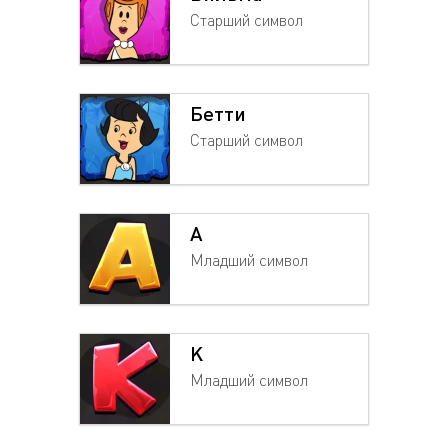
Старший символ
Бетти
Старший символ
A
Младший символ
K
Младший символ