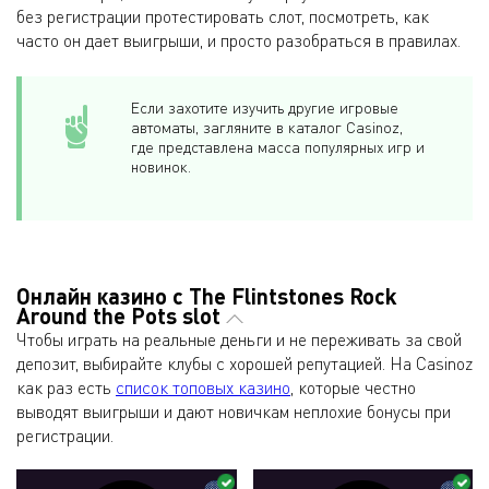
без регистрации протестировать слот, посмотреть, как
часто он дает выигрыши, и просто разобраться в правилах.
Если захотите изучить другие игровые
автоматы, загляните в каталог Casinoz,
где представлена масса популярных игр и
новинок.
Онлайн казино с The Flintstones Rock
Around the Pots slot
Чтобы играть на реальные деньги и не переживать за свой
депозит, выбирайте клубы с хорошей репутацией. На Casinoz
как раз есть
список топовых казино
, которые честно
выводят выигрыши и дают новичкам неплохие бонусы при
регистрации.