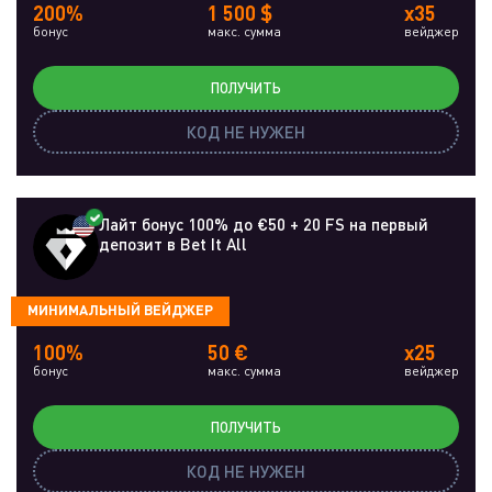
200%
1 500 $
x35
бонус
макс. сумма
вейджер
ПОЛУЧИТЬ
КОД НЕ НУЖЕН
Лайт бонус 100% до €50 + 20 FS на первый
депозит в Bet It All
МИНИМАЛЬНЫЙ ВЕЙДЖЕР
100%
50 €
x25
бонус
макс. сумма
вейджер
ПОЛУЧИТЬ
КОД НЕ НУЖЕН