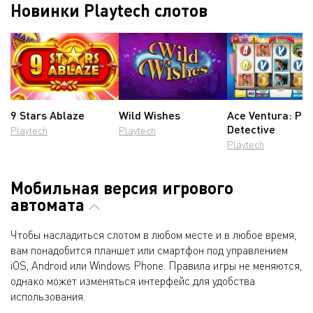
Новинки Playtech слотов
9 Stars Ablaze
Wild Wishes
Ace Ventura: Pet
Detective
Playtech
Playtech
Playtech
Мобильная версия игрового
автомата
Чтобы насладиться слотом в любом месте и в любое время,
вам понадобится планшет или смартфон под управлением
iOS, Android или Windows Phone. Правила игры не меняются,
однако может изменяться интерфейс для удобства
использования.