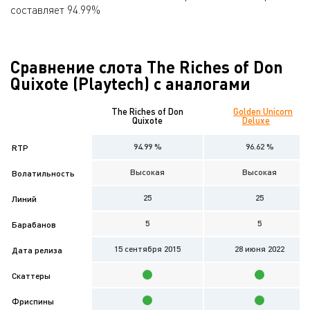
составляет 94.99%
Сравнение слота The Riches of Don
Quixote (Playtech) с аналогами
The Riches of Don
Golden Unicorn
Quixote
Deluxe
94.99 %
96.62 %
RTP
Высокая
Высокая
Волатильность
25
25
Линий
5
5
Барабанов
15 сентября 2015
28 июня 2022
Дата релиза
Скаттеры
Фриспины