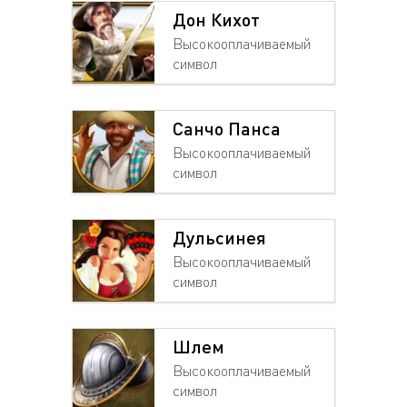
Дон Кихот
Высокооплачиваемый
символ
Санчо Панса
Высокооплачиваемый
символ
Дульсинея
Высокооплачиваемый
символ
Шлем
Высокооплачиваемый
символ