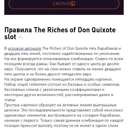
CASINOZ
Правила The Riches of Don Quixote
slot
В
игровом автомате
The Riches of Don Quixote пять барабанов и
двадцать пять линий, постоянно задействованных по умолчанию.
На них формируются оплачиваемые комбинации. Ставки по всем
позициям всегда равны. Они бывают от одного цента до десяти
евро. Получается, что на спин можно ставить не менее двадцати
пяти центов и не более двухсот пятидесяти евро.
На экране одновременно помещается пятнадцать картинок.
Набор опций геймплея состоит из базовых и особых символов,
бесплатных спинов с увеличенными коэффициентами и
некоторых других возможностей, рассматриваемых далее в
статье.
Простые картинки образуют на активных линиях выигрышные
цепочки. Эти последовательности представляют собой несколько
одинаковых элементов, выстроившихся на соседних барабанах,
начиная с первого. Только самая длинная комбинация по каждой
позиции приносит выплату, поэтому их не может в одном спине