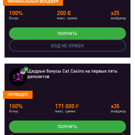
МИНИМАЛЬНЫЙ ВЕЙДЖЕР
100%
200 €
x25
бонус
макс. сумма
вейджер
ПОЛУЧИТЬ
КОД НЕ НУЖЕН
Щедрые бонусы Cat Casino на первые пять
депозитов
ПЕРВОДЕП
100%
171 000 ₽
x35
бонус
макс. сумма
вейджер
ПОЛУЧИТЬ