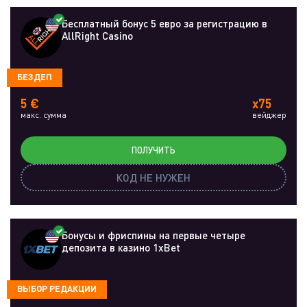
Бесплатный бонус 5 евро за регистрацию в
AllRight Casino
БЕЗДЕП
5 €
x75
макс. сумма
вейджер
ПОЛУЧИТЬ
КОД НЕ НУЖЕН
Бонусы и фриспины на первые четыре
депозита в казино 1xBet
ВЫБОР РЕДАКЦИИ