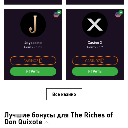
Joycasino
Casino X
Рейтинг 9.2
Рейтинг 9
CASINOZ
CASINOZ
ИГРАТЬ
ИГРАТЬ
Все казино
Лучшие бонусы для The Riches of
Don Quixote