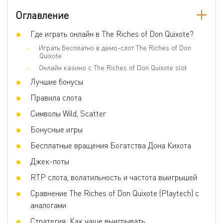
Количество барабанов
5
Оглавление
Количество линий
25
Джокеры
Где играть онлайн в The Riches of Don Quixote?
Да
Играть бесплатно в демо-слот The Riches of Don
Скаттер
Да
Quixote
Игра по равным шансам
Нет
Онлайн казино с The Riches of Don Quixote slot
Лучшие бонусы
Бонусные игры
Bonus Game, Multiplier, Scatter symbols,
Wild
Правила слота
Волатильность
Высокая
Символы Wild, Scatter
3D слот
Нет
Бонусные игры
Респины
Нет
Бесплатные вращения Богатства Дона Кихота
Фриспины
Да
Джек-поты
Прогрессивные умножения
Нет
RTP слота, волатильность и частота выигрышей
Ставка на линию
0.01 - 10
Сравнение The Riches of Don Quixote (Playtech) с
аналогами
Стратегия: Как чаще выигрывать