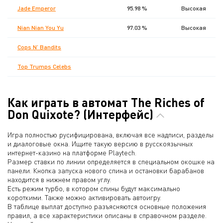
Jade Emperor
95.98 %
Высокая
Nian Nian You Yu
97.03 %
Высокая
Cops N’ Bandits
Top Trumps Celebs
Как играть в автомат The Riches of
Don Quixote? (Интерфейс)
Игра полностью русифицирована, включая все надписи, разделы
и диалоговые окна. Ищите такую версию в русскоязычных
интернет-казино на платформе Playtech.
Размер ставки по линии определяется в специальном окошке на
панели. Кнопка запуска нового спина и остановки барабанов
находится в нижнем правом углу.
Есть режим турбо, в котором спины будут максимально
короткими. Также можно активировать автоигру.
В таблице выплат доступно разъясняются основные положения
правил, а все характеристики описаны в справочном разделе.