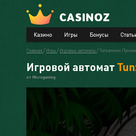
Казино
Игры
Бонусы
Стать
Главная
Игры
Игровые автоматы
Tunzamunni (Тунзам
Игровой автомат
Tun
от Microgaming