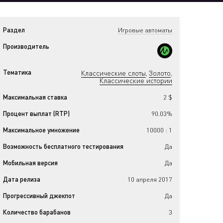
Раздел
Игровые автоматы
Производитель
Тематика
Классические слоты
Золото
,
,
Классические истории
Максимальная ставка
2 $
Процент выплат (RTP)
90.03%
Максимальное умножение
10000 : 1
Возможность бесплатного тестирования
Да
Мобильная версия
Да
Дата релиза
10 апреля 2017
Прогрессивный джекпот
Да
Количество барабанов
3