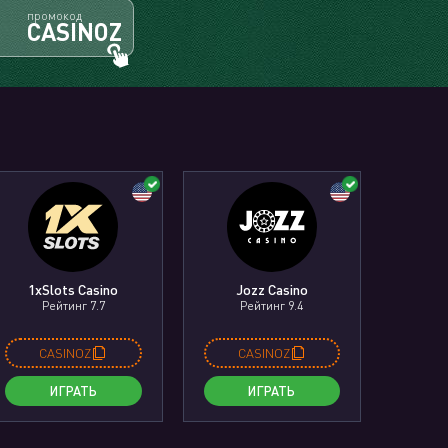
промокод
CASINOZ
1xSlots Casino
Jozz Casino
Рейтинг 7.7
Рейтинг 9.4
CASINOZ
CASINOZ
ИГРАТЬ
ИГРАТЬ