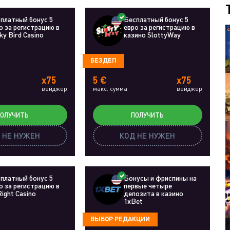
платный бонус 5
Бесплатный бонус 5
о за регистрацию в
евро за регистрацию в
ky Bird Casino
казино SlottyWay
БЕЗДЕП
x75
5 €
x75
вейджер
макс. сумма
вейджер
ОЛУЧИТЬ
ПОЛУЧИТЬ
 НЕ НУЖЕН
КОД НЕ НУЖЕН
платный бонус 5
Бонусы и фриспины на
о за регистрацию в
первые четыре
Right Casino
депозита в казино
1xBet
ВЫБОР РЕДАКЦИИ