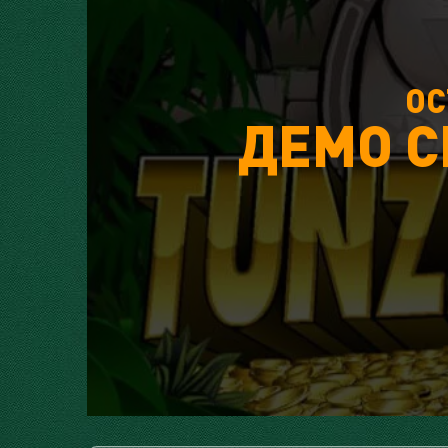
ОС
ДЕМО С