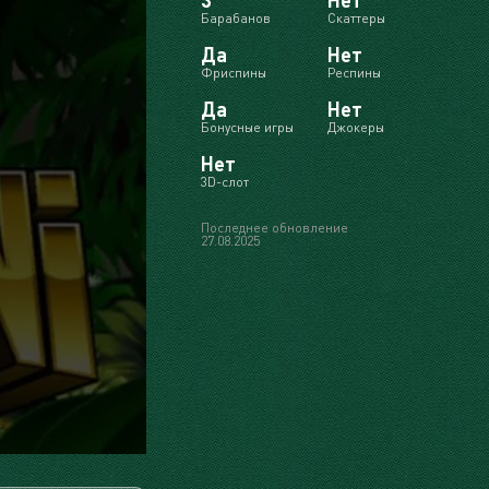
3
Нет
Барабанов
Скаттеры
Да
Нет
Фриспины
Респины
Да
Нет
Бонусные игры
Джокеры
Нет
3D-слот
Последнее обновление
27.08.2025