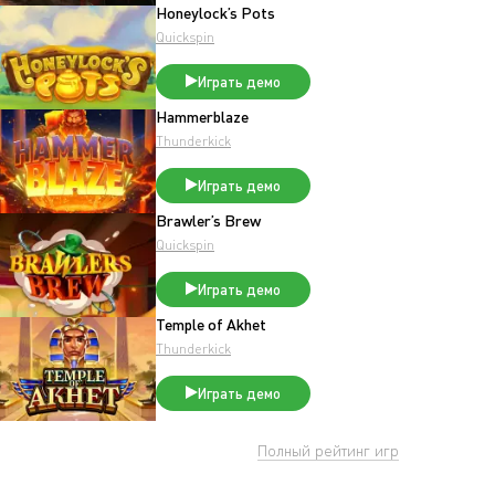
Honeylock’s Pots
Quickspin
Играть демо
Hammerblaze
Thunderkick
Играть демо
Brawler’s Brew
Quickspin
Играть демо
Temple of Akhet
Thunderkick
Играть демо
Полный рейтинг игр