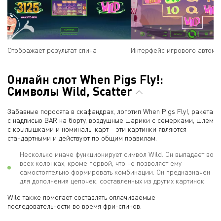
Отображает результат спина
Интерфейс игрового автома
Онлайн слот When Pigs Fly!:
Символы Wild, Scatter
Забавные поросята в скафандрах, логотип When Pigs Fly!, ракета
с надписью BAR на борту, воздушные шарики с семерками, шлем
с крылышками и номиналы карт – эти картинки являются
стандартными и действуют по общим правилам.
Несколько иначе функционирует символ Wild. Он выпадает во
всех колонках, кроме первой, что не позволяет ему
самостоятельно формировать комбинации. Он предназначен
для дополнения цепочек, составленных из других картинок.
Wild также помогает составлять оплачиваемые
последовательности во время фри-спинов.