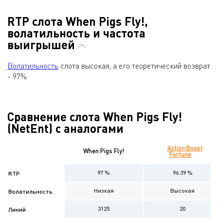
RTP слота When Pigs Fly!,
волатильность и частота
выигрышей
Волатильность
слота высокая, а его теоретический возврат
- 97%.
Сравнение слота When Pigs Fly!
(NetEnt) с аналогами
Action Boost
When Pigs Fly!
Fortune
97 %
96.39 %
RTP
Низкая
Высокая
Волатильность
3125
20
Линий