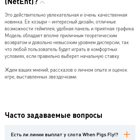
(NetEnt)?
Это действительно увлекательная и очень качественная
новинка. Ее козыри – интересный дизайн, отличные
возможности геймплея, удобная панель и приятная графика.
Модель обладает вполне приличным теоретическим
возвратом и довольно невысоким уровнем дисперсии, так
что любой пользователь будет играть в комфортных
условиях, если правильно выберет начальную ставку.
Ждем ваших мнений, рассказов о личном опыте и оценок
игре, выставленных звездочками.
Часто задаваемые вопросы
Есть ли линии выплат у слота When Pigs Fly!?