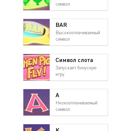
символ
BAR
Высокооплачиваемый
символ
Cимвол слота
Запускает бонусную
игру
A
Низкооплачиваемый
символ
K