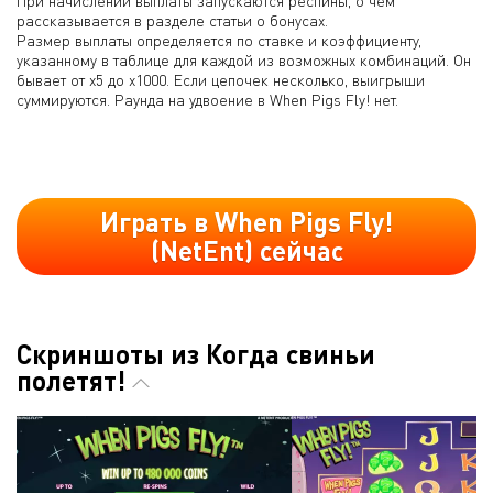
При начислении выплаты запускаются респины, о чем
рассказывается в разделе статьи о бонусах.
Размер выплаты определяется по ставке и коэффициенту,
указанному в таблице для каждой из возможных комбинаций. Он
бывает от х5 до х1000. Если цепочек несколько, выигрыши
суммируются. Раунда на удвоение в When Pigs Fly! нет.
Играть в When Pigs Fly!
(NetEnt) сейчас
Скриншоты из Когда свиньи
полетят!