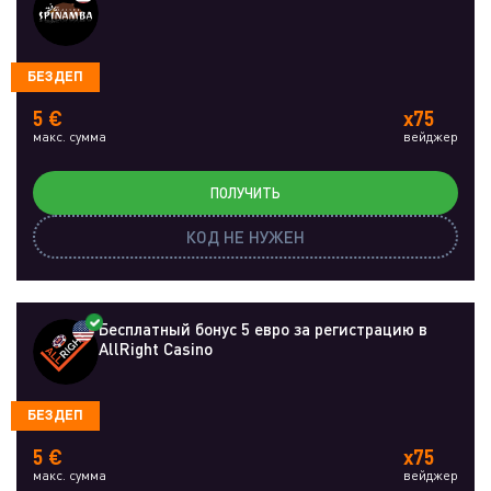
БЕЗДЕП
5 €
x75
макс. сумма
вейджер
ПОЛУЧИТЬ
КОД НЕ НУЖЕН
Бесплатный бонус 5 евро за регистрацию в
AllRight Casino
БЕЗДЕП
5 €
x75
макс. сумма
вейджер