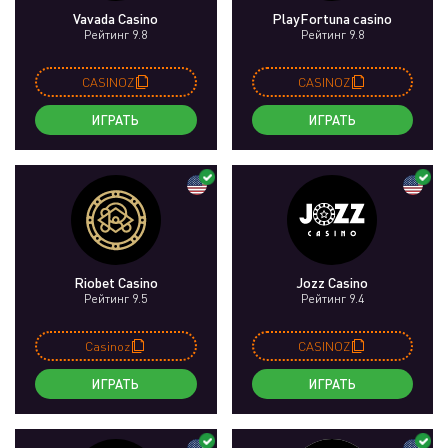
Vavada Casino
PlayFortuna casino
Рейтинг 9.8
Рейтинг 9.8
CASINOZ
CASINOZ
ИГРАТЬ
ИГРАТЬ
Riobet Casino
Jozz Casino
Рейтинг 9.5
Рейтинг 9.4
Casinoz
CASINOZ
ИГРАТЬ
ИГРАТЬ