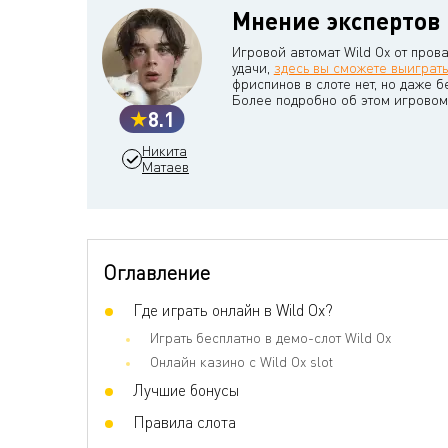
Мнение экспертов
Игровой автомат Wild Ox от пров
удачи,
здесь вы сможете выиграть
фриспинов в слоте нет, но даже 
Более подробно об этом игровом 
8.1
Никита
Матаев
Оглавление
Где играть онлайн в Wild Ox?
Играть бесплатно в демо-слот Wild Ox
Онлайн казино с Wild Ox slot
Лучшие бонусы
Правила слота