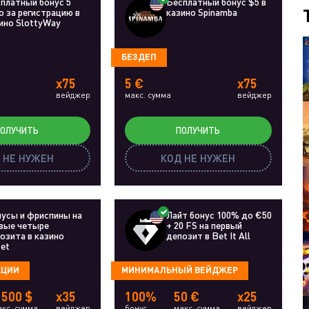
платный бонус 5
Бесплатный бонус $5 в
о за регистрацию в
казино Spinamba
ино SlottyWay
БЕЗДЕП
x75
5 €
x75
вейджер
макс. сумма
вейджер
ОЛУЧИТЬ
ПОЛУЧИТЬ
 НЕ НУЖЕН
КОД НЕ НУЖЕН
усы и фриспины на
Лайт бонус 100% до €50
вые четыре
+ 20 FS на первый
озита в казино
депозит в Bet It All
et
КЦИИ
МИНИМАЛЬНЫЙ ВЕЙДЖЕР
 500 $
x35
100%
50 €
x25
акс. сумма
вейджер
бонус
макс. сумма
вейджер