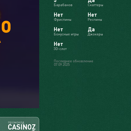
5
Да
Барабанов
Скаттеры
Нет
Нет
НО
Фриспины
Респины
Нет
Да
Бонусные игры
Джокеры
А
Нет
3D-слот
Последнее обновление
07.09.2025
промокод
CASINOZ