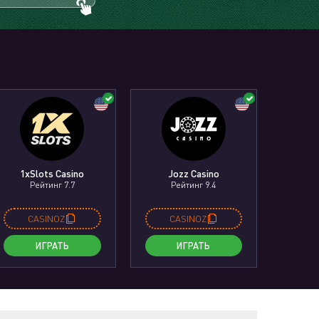
1xSlots Casino
Jozz Casino
Рейтинг 7.7
Рейтинг 9.4
CASINOZ
CASINOZ
ИГРАТЬ
ИГРАТЬ