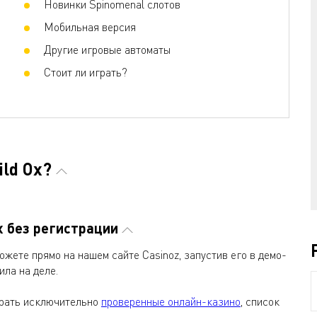
Новинки Spinomenal слотов
Мобильная версия
Другие игровые автоматы
Стоит ли играть?
ild Ox?
x без регистрации
жете прямо на нашем сайте Casinoz, запустив его в демо-
ила на деле.
ирать исключительно
проверенные онлайн-казино
, список