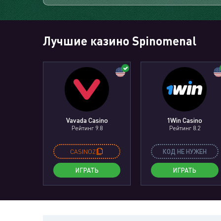
Лучшие казино Spinomenal
Vavada Casino
1Win Casino
Рейтинг 9.8
Рейтинг 8.2
CASINOZ
КОД НЕ НУЖЕН
ИГРАТЬ
ИГРАТЬ