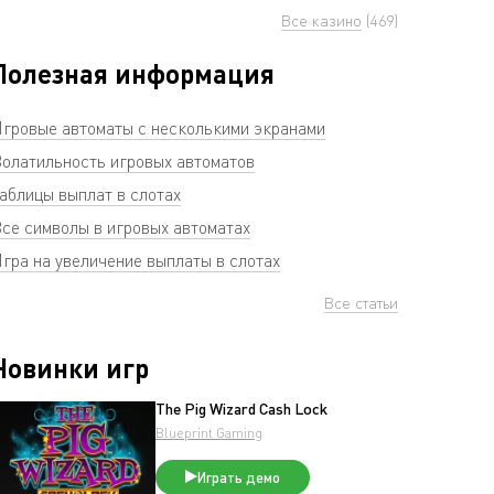
Все казино
(469)
Полезная информация
гровые автоматы с несколькими экранами
олатильность игровых автоматов
аблицы выплат в слотах
се символы в игровых автоматах
гра на увеличение выплаты в слотах
Все статьи
Новинки игр
The Pig Wizard Cash Lock
Blueprint Gaming
Играть демо