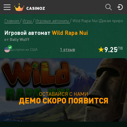
Главная
Игры
Игровые автоматы
Wild Rapa Nui (Дикая природ
Игровой автомат
Wild Rapa Nui
от Bally Wulff
9.25
/10
1 отзыв
Доступно из США
ОСТАВАЙСЯ С НАМИ
ДЕМО СКОРО ПОЯВИТСЯ