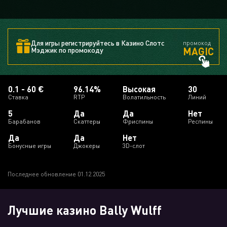
Для игры регистрируйтесь в Казино Слотс
промокод
MAGIC
Мэджик по промокоду
0.1 - 60 €
96.14%
Высокая
30
Ставка
RTP
Волатильность
Линий
5
Да
Да
Нет
Барабанов
Скаттеры
Фриспины
Респины
Да
Да
Нет
Бонусные игры
Джокеры
3D-слот
Последнее обновление 01.12.2025
Лучшие казино Bally Wulff