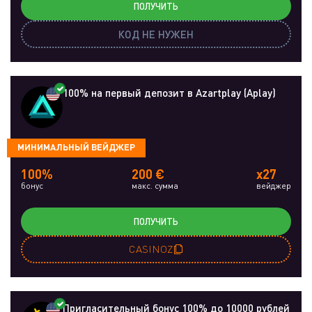
ПОЛУЧИТЬ
КОД НЕ НУЖЕН
100% на первый депозит в Azartplay (Aplay)
МИНИМАЛЬНЫЙ ВЕЙДЖЕР
100%
200 €
x27
бонус
макс. сумма
вейджер
ПОЛУЧИТЬ
CASINOZ
Пригласительный бонус 100% до 10000 рублей