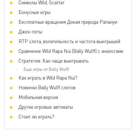
Символы Wild, Scatter
3D слот
Нет
Бонусные игры
Респины
Нет
Бесплатные вращения Дикая природа Рапануи
Фриспины
Да
Джек-поты
Прогрессивные умножения
Нет
RTP слота, волатильность и частота выигрышей
Ставка на линию
0.01 - 2
Сравнение Wild Rapa Nui (Bally Wulff) с аналогами
Стратегия: Как чаще выигрывать
Еще игры от Bally Wulff
Как играть в Wild Rapa Nui?
Новинки Bally Wulff слотов
Мобильная версия
Другие игровые автоматы
Стоит ли играть?