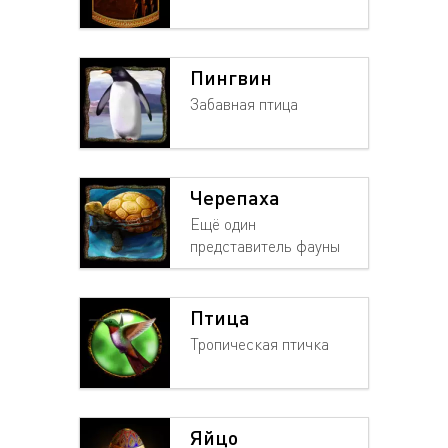
Пингвин
Забавная птица
Черепаха
Ещё один
представитель фауны
Птица
Тропическая птичка
Яйцо