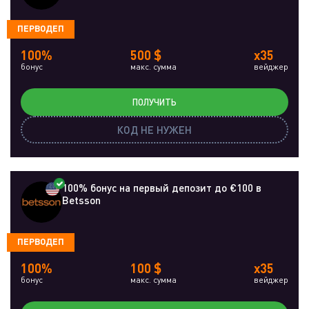
ПЕРВОДЕП
100%
500 $
x35
бонус
макс. сумма
вейджер
ПОЛУЧИТЬ
КОД НЕ НУЖЕН
100% бонус на первый депозит до €100 в
Betsson
ПЕРВОДЕП
100%
100 $
x35
бонус
макс. сумма
вейджер