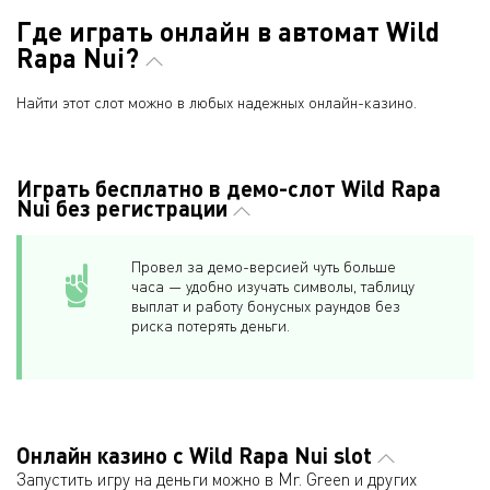
Где играть онлайн в автомат Wild
Rapa Nui?
Найти этот слот можно в любых надежных онлайн-казино.
Играть бесплатно в демо-слот Wild Rapa
Nui без регистрации
Провел за демо-версией чуть больше
часа — удобно изучать символы, таблицу
выплат и работу бонусных раундов без
риска потерять деньги.
Онлайн казино с Wild Rapa Nui slot
Запустить игру на деньги можно в Mr. Green и других