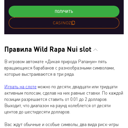
ПОЛУЧИТЬ
CASINOZ
Правила Wild Rapa Nui slot
В игровом автомате «Дикая природа Рапануи» пять
вращающихся барабанов с разнообразными символами,
которые выстраиваются в три ряда.
Играть на слоте
можно по десяти, двадцати или тридцати
активным полосам, сделав на них равные ставки. По каждой
позиции разрешается ставить от 0.01 до 2 долларов.
Выходит, что диапазон на раунд колеблется от десяти
центов до шестидесяти долларов.
Вас ждут обычные и особые символы, два вида риск-игры