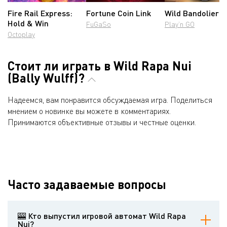
Fire Rail Express:
Fortune Coin Link
Wild Bandolier
Hold & Win
FuGaSo
Play’n GO
Octoplay
Стоит ли играть в Wild Rapa Nui
(Bally Wulff)?
Надеемся, вам понравится обсуждаемая игра. Поделиться
мнением о новинке вы можете в комментариях.
Принимаются объективные отзывы и честные оценки.
Часто задаваемые вопросы
🎰 Кто выпустил игровой автомат Wild Rapa
Nui?