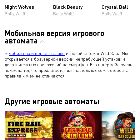
Night Wolves
Black Beauty
Crystal Ball
Bally Wulff
Bally Wulff
Bally Wulff
Мобильная версия игрового
автомата
В
мобильных интернет-казино
игровой автомат Wild Rapa Nui
открывается в браузерной версии, не требующей установки
дополнительных приложений на смартфон. Его интерфейс очень
похож на тот, что предлагается для настольных компьютеров, а
правила ничем не отличаются.
Другие игровые автоматы