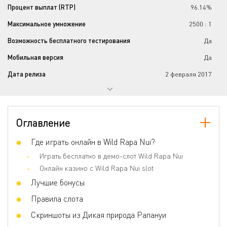
Процент выплат (RTP)
96.14%
Максимальное умножение
2500 : 1
Возможность бесплатного тестирования
Да
Мобильная версия
Да
Дата релиза
2 февраля 2017
Прогрессивный джекпот
Нет
Количество барабанов
5
Оглавление
Количество линий
30
Джокеры
Где играть онлайн в Wild Rapa Nui?
Да
Играть бесплатно в демо-слот Wild Rapa Nui
Скаттер
Да
Онлайн казино с Wild Rapa Nui slot
Игра по равным шансам
Да
Лучшие бонусы
Бонусные игры
Free Spins, Risk game, RTP range, Scatter
Правила слота
symbols, Wild
Скриншоты из Дикая природа Рапануи
Волатильность
Высокая