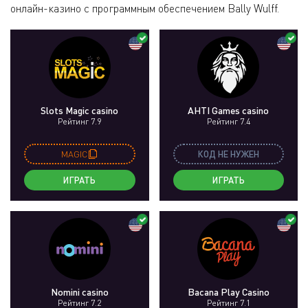
онлайн-казино с программным обеспечением Bally Wulff.
Slots Magic casino
AHTI Games casino
Рейтинг 7.9
Рейтинг 7.4
MAGIC
КОД НЕ НУЖЕН
ИГРАТЬ
ИГРАТЬ
Nomini casino
Bacana Play Casino
Рейтинг 7.2
Рейтинг 7.1