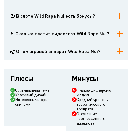
Wild Rapa Nui - это модель производства Bally Wulff.
🎁 В слоте Wild Rapa Nui есть бонусы?
В Wild Rapa Nui доступен раунд фриспинов и специальные
символы?
% Сколько платит видеослот Wild Rapa Nui?
Уровень RTP слота Wild Rapa Nui равен 96.14%.
🐺 О чём игровой аппарат Wild Rapa Nui?
Wild Rapa Nui - это игра о дикой природе острова Пасхи.
Плюсы
Минусы
Оригинальная тема
Низкая дисперсию
Красивый дизайн
модели
Интересными фри-
Средний уровень
спинами
теоретического
возврата
Отсутствие
прогрессивного
джекпота