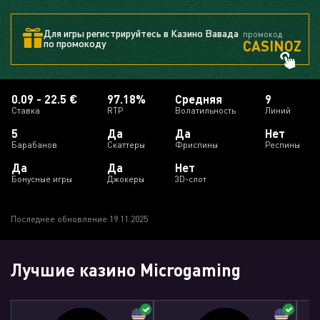
Для игры регистрируйтесь в Казино Вавада
промокод
CASINOZ
по промокоду
0.09 - 22.5 €
97.18%
Средняя
9
Ставка
RTP
Волатильность
Линий
5
Да
Да
Нет
Барабанов
Скаттеры
Фриспины
Респины
Да
Да
Нет
Бонусные игры
Джокеры
3D-слот
Последнее обновление 19.11.2025
Лучшие казино Microgaming