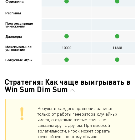
Фриспины
Респины
Прогрессивные
умножения
Джокеры
Максимальное
10000
11668
умножение
Бонусные игры
Стратегия: Как чаще выигрывать в
Win Sum Dim Sum
Результат каждого вращения зависит
только от работы генератора случайных
чисел, а отдельно взятые спины не
связаны друг с другом. При высокой
волатильности, игрок может сорвать
крупный куш, но этому обычно