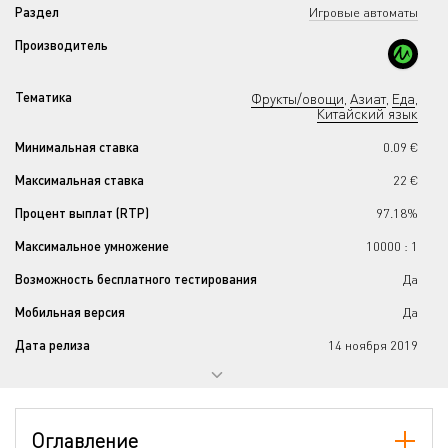
Раздел
Игровые автоматы
Производитель
Тематика
Фрукты/овощи
Азиат
Еда
,
,
,
Китайский язык
Минимальная ставка
0.09 €
Максимальная ставка
22 €
Процент выплат (RTP)
97.18%
Максимальное умножение
10000 : 1
Возможность бесплатного тестирования
Да
Мобильная версия
Да
Дата релиза
14 ноября 2019
Прогрессивный джекпот
Нет
Количество барабанов
5
Оглавление
Количество линий
9