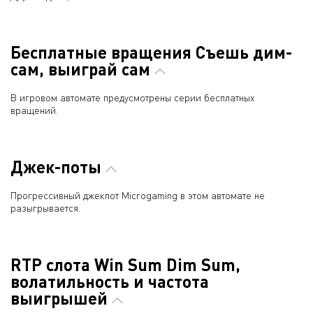
Бесплатные вращения Съешь дим-
сам, выиграй сам
В игровом автомате предусмотрены серии бесплатных
вращений.
Джек-поты
Прогрессивный джекпот Microgaming в этом автомате не
разыгрывается.
RTP слота Win Sum Dim Sum,
волатильность и частота
выигрышей