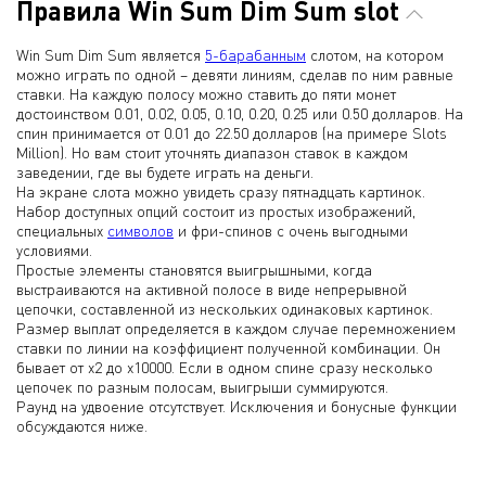
Правила Win Sum Dim Sum slot
Win Sum Dim Sum является
5-барабанным
слотом, на котором
можно играть по одной – девяти линиям, сделав по ним равные
ставки. На каждую полосу можно ставить до пяти монет
достоинством 0.01, 0.02, 0.05, 0.10, 0.20, 0.25 или 0.50 долларов. На
спин принимается от 0.01 до 22.50 долларов (на примере Slots
Million). Но вам стоит уточнять диапазон ставок в каждом
заведении, где вы будете играть на деньги.
На экране слота можно увидеть сразу пятнадцать картинок.
Набор доступных опций состоит из простых изображений,
специальных
символов
и фри-спинов с очень выгодными
условиями.
Простые элементы становятся выигрышными, когда
выстраиваются на активной полосе в виде непрерывной
цепочки, составленной из нескольких одинаковых картинок.
Размер выплат определяется в каждом случае перемножением
ставки по линии на коэффициент полученной комбинации. Он
бывает от х2 до х10000. Если в одном спине сразу несколько
цепочек по разным полосам, выигрыши суммируются.
Раунд на удвоение отсутствует. Исключения и бонусные функции
обсуждаются ниже.