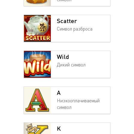
Scatter
Символ разброса
Wild
Дикий символ
A
Низкооплачиваемый
символ
K