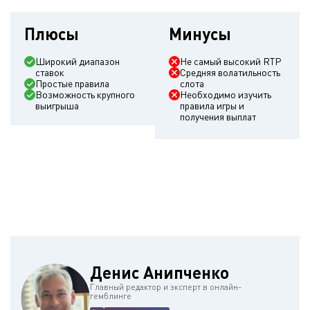
Плюсы
Минусы
Широкий диапазон
Не самый высокий RTP
ставок
Средняя волатильность
Простые правила
слота
Возможность крупного
Необходимо изучить
выигрыша
правила игры и
получения выплат
Денис Анипченко
Главный редактор и эксперт в онлайн-
гемблинге