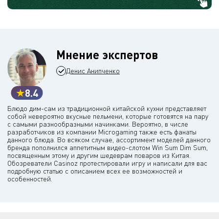
Мнение экспертов
Денис Анипченко
8.4
Блюдо дим-сам из традиционной китайской кухни представляет
собой невероятно вкусные пельмени, которые готовятся на пару
с самыми разнообразными начинками. Вероятно, в числе
разработчиков из компании Microgaming также есть фанаты
данного блюда. Во всяком случае, ассортимент моделей данного
бренда пополнился аппетитным видео-слотом Win Sum Dim Sum,
посвященным этому и другим шедеврам поваров из Китая.
Обозреватели Casinoz протестировали игру и написали для вас
подробную статью с описанием всех ее возможностей и
особенностей.