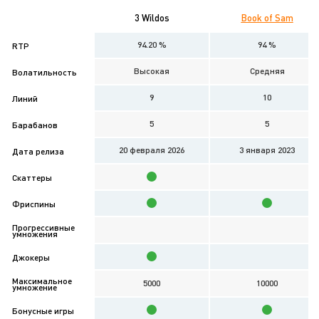
3 Wildos
Book of Sam
94.20 %
94 %
RTP
Высокая
Средняя
Волатильность
9
10
Линий
5
5
Барабанов
20 февраля 2026
3 января 2023
Дата релиза
Скаттеры
Фриспины
Прогрессивные
умножения
Джокеры
Максимальное
5000
10000
умножение
Бонусные игры