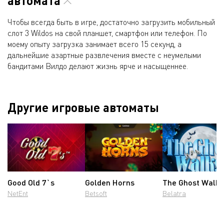
автомата
Чтобы всегда быть в игре, достаточно загрузить мобильный
слот 3 Wildos на свой планшет, смартфон или телефон. По
моему опыту загрузка занимает всего 15 секунд, а
дальнейшие азартные развлечения вместе с неумелыми
бандитами Вилдо делают жизнь ярче и насыщеннее.
Другие игровые автоматы
Good Old 7`s
Golden Horns
The Ghost Walks
NetEnt
Betsoft
Belatra