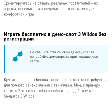
Ориентируйтесь на отзывы реальных посетителей – их
оценки позволят вам определить честное казино для
комфортной игры.
Играть бесплатно в демо-слот 3 Wildos без
регистрации
Не спешите ставить свои деньги, сперва
попробуйте демоверсию приглянувшегося
слота.
Крутите барабаны бесплатно столько, сколько потребуется
для полного ознакомления с геймплеем. Мне, к примеру,
хватило 2-х часов, чтобы разобраться с действиями
бандитов 3 Wildos.