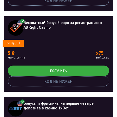
КОД НЕ НУЖЕН
Бесплатный бонус 5 евро за регистрацию в
AllRight Casino
БЕЗДЕП
5 €
x75
макс. сумма
вейджер
ПОЛУЧИТЬ
КОД НЕ НУЖЕН
Бонусы и фриспины на первые четыре
депозита в казино 1xBet