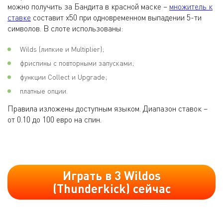
можно получить за Бандита в красной маске –
множитель к
ставке
составит х50 при одновременном выпадении 5-ти
символов. В слоте использованы:
Wilds (липкие и Multiplier);
фриспины с повторными запусками;
функции Collect и Upgrade;
платные опции.
Правила изложены доступным языком. Диапазон ставок –
от 0.10 до 100 евро на спин.
Играть в 3 Wildos
(Thunderkick) сейчас