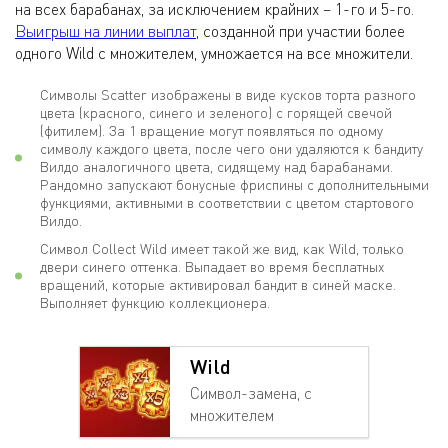
на всех барабанах, за исключением крайних – 1-го и 5-го.
Выигрыш на линии выплат
, созданной при участии более
одного Wild с множителем, умножается на все множители.
Символы Scatter изображены в виде кусков торта разного
цвета (красного, синего и зеленого) с горящей свечой
(фитилем). За 1 вращение могут появляться по одному
символу каждого цвета, после чего они удаляются к бандиту
Вилдо аналогичного цвета, сидящему над барабанами.
Рандомно запускают бонусные фриспины с дополнительными
функциями, активными в соответствии с цветом стартового
Вилдо.
Символ Collect Wild имеет такой же вид, как Wild, только
двери синего оттенка. Выпадает во время бесплатных
вращений, которые активировал бандит в синей маске.
Выполняет функцию коллекционера.
Wild
Символ-замена, с
множителем