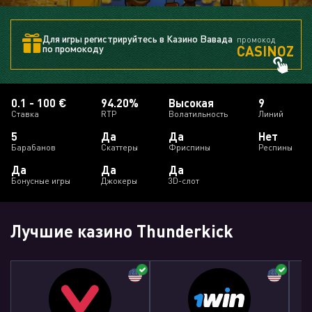
Для игры регистрируйтесь в Казино Вавада
промокод
CASINOZ
по промокоду
0.1 - 100 €
94.20%
Высокая
9
Ставка
RTP
Волатильность
Линий
5
Да
Да
Нет
Барабанов
Скаттеры
Фриспины
Респины
Да
Да
Да
Бонусные игры
Джокеры
3D-слот
Лучшие казино Thunderkick