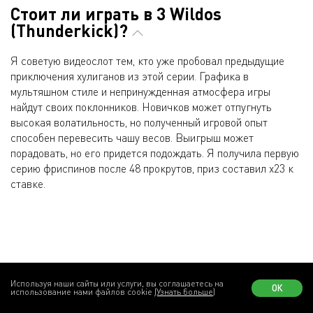
Стоит ли играть в 3 Wildos
(Thunderkick)?
Я советую видеослот тем, кто уже пробовал предыдущие
приключения хулиганов из этой серии. Графика в
мультяшном стиле и непринужденная атмосфера игры
найдут своих поклонников. Новичков может отпугнуть
высокая волатильность, но полученный игровой опыт
способен перевесить чашу весов. Выигрыш может
порадовать, но его придется подождать. Я получила первую
серию фриспинов после 48 прокрутов, приз составил х23 к
ставке.
Часто задаваемые вопросы
Используя наши сайты или услуги, вы соглашаетесь на
ОК
использование нами файлов cookie
(Узнать больше)
🍀 Каков RTP в 3 Wildos?