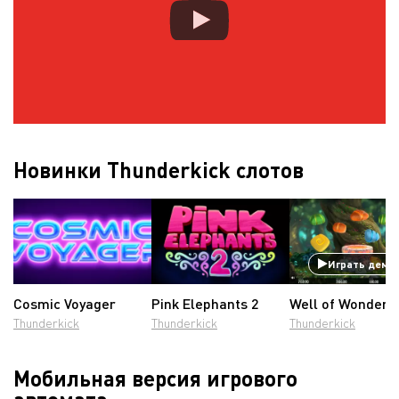
Новинки Thunderkick слотов
Играть демо
Cosmic Voyager
Pink Elephants 2
Well of Wonders
Thunderkick
Thunderkick
Thunderkick
Мобильная версия игрового