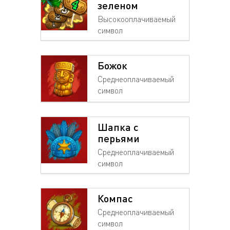
зеленом
Высокооплачиваемый
символ
Божок
Среднеоплачиваемый
символ
Шапка с
перьями
Среднеоплачиваемый
символ
Компас
Среднеоплачиваемый
символ