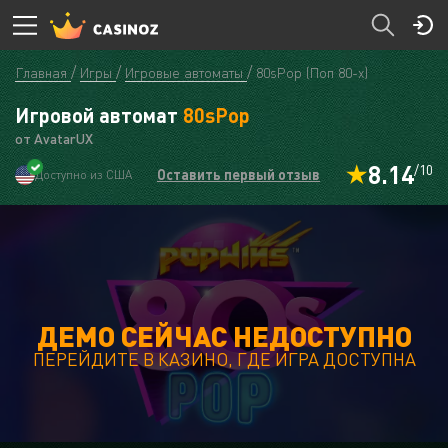
Главная
Игры
Игровые автоматы
80sPop (Поп 80-х)
Игровой автомат
80sPop
от AvatarUX
8.14
/10
Оставить первый отзыв
Доступно из США
ДЕМО СЕЙЧАС НЕДОСТУПНО
ПЕРЕЙДИТЕ В КАЗИНО, ГДЕ ИГРА ДОСТУПНА