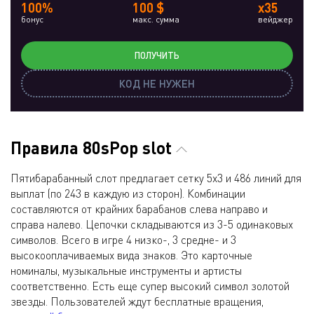
100%
100 $
x35
бонус
макс. сумма
вейджер
ПОЛУЧИТЬ
КОД НЕ НУЖЕН
Правила 80sPop slot
Пятибарабанный слот предлагает сетку 5х3 и 486 линий для
выплат (по 243 в каждую из сторон). Комбинации
составляются от крайних барабанов слева направо и
справа налево. Цепочки складываются из 3-5 одинаковых
символов. Всего в игре 4 низко-, 3 средне- и 3
высокооплачиваемых вида знаков. Это карточные
номиналы, музыкальные инструменты и артисты
соответственно. Есть еще супер высокий символ золотой
звезды. Пользователей ждут бесплатные вращения,