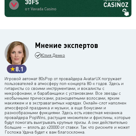
30FS
CASINOZ
от Vavada Casino
Мнение экспертов
Юлия Демко
8.1
Игровой автомат 80sPop от провайдера AvatarUX погружает
пользователей в атмосферу поп-концерта 80-х годов. Здесь и
гитаристы со своими инструментами, и вокалисты с
микрофонами, и барабанщики с установками. Все звезды с
необычными прическами, разноцветными волосами, ярким
макияжем и в экстравагантных нарядах. Онлайн-слот наполнен
атмосферой праздника и музыки, а еще бонусами и
разнообразными функциями. Здесь есть известная механика
провайдера PopWins, растущие множители и фриспины, которые
будут помогать выигрывать крупные призы. А они действительно
большие — вплоть до х20000 от ставки. Так что рискните и может
Госпожа Удача будет к вам благосклонна.