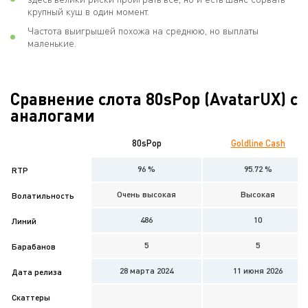
крупный куш в один момент.
Частота выигрышей похожа на среднюю, но выплаты
маленькие.
Сравнение слота 80sPop (AvatarUX) с
аналогами
80sPop
Goldline Cash
96 %
95.72 %
RTP
Очень высокая
Высокая
Волатильность
486
10
Линий
5
5
Барабанов
28 мартa 2024
11 июня 2026
Дата релиза
Скаттеры