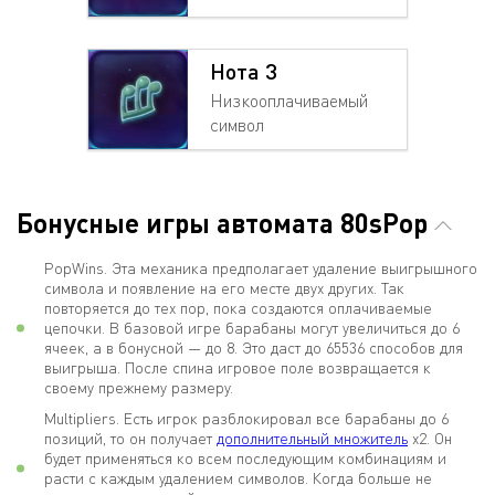
Нота 3
Низкооплачиваемый
символ
Бонусные игры автомата 80sPop
PopWins. Эта механика предполагает удаление выигрышного
символа и появление на его месте двух других. Так
повторяется до тех пор, пока создаются оплачиваемые
цепочки. В базовой игре барабаны могут увеличиться до 6
ячеек, а в бонусной — до 8. Это даст до 65536 способов для
выигрыша. После спина игровое поле возвращается к
своему прежнему размеру.
Multipliers. Есть игрок разблокировал все барабаны до 6
позиций, то он получает
дополнительный множитель
х2. Он
будет применяться ко всем последующим комбинациям и
расти с каждым удалением символов. Когда больше не