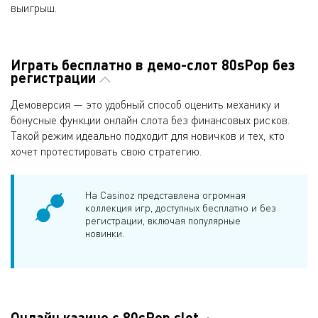
выигрыш.
Играть бесплатно в демо-слот 80sPop без
регистрации
Демоверсия — это удобный способ оценить механику и
бонусные функции онлайн слота без финансовых рисков.
Такой режим идеально подходит для новичков и тех, кто
хочет протестировать свою стратегию.
На Casinoz представлена огромная
коллекция игр, доступных бесплатно и без
регистрации, включая популярные
новинки.
Онлайн казино с 80sPop slot