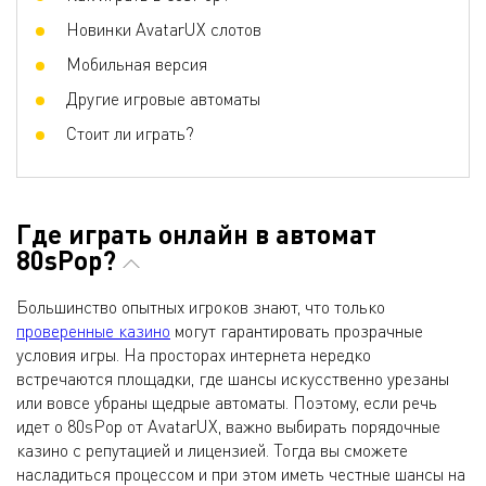
Новинки AvatarUX слотов
Мобильная версия
Другие игровые автоматы
Стоит ли играть?
Где играть онлайн в автомат
80sPop?
Большинство опытных игроков знают, что только
проверенные казино
могут гарантировать прозрачные
условия игры. На просторах интернета нередко
встречаются площадки, где шансы искусственно урезаны
или вовсе убраны щедрые автоматы. Поэтому, если речь
идет о 80sPop от AvatarUX, важно выбирать порядочные
казино с репутацией и лицензией. Тогда вы сможете
насладиться процессом и при этом иметь честные шансы на