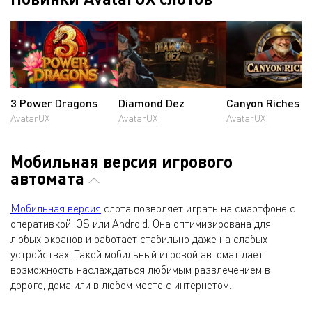
3 Power Dragons
Diamond Dez
Canyon Riches
AvatarUX
AvatarUX
AvatarUX
Мобильная версия игрового
автомата
Мобильная версия
слота позволяет играть на смартфоне с
оперативкой iOS или Android. Она оптимизирована для
любых экранов и работает стабильно даже на слабых
устройствах. Такой мобильный игровой автомат дает
возможность наслаждаться любимым развлечением в
дороге, дома или в любом месте с интернетом.