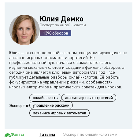
Юлия Демко
Эксперт по онлайн-слотам
1398 обзоров
Юлия — эксперт по онлайн-слотам, специализирующаяся на
анализе игровых автоматов и стратегий. Её
профессиональный путь начался с самостоятельного
изучения механики слотов и создания фриланс-обзоров, а
сегодня она является ключевым автором Casinoz , где
публикует детальные разборы онлайн-слотов. Её работы
фокусируются на управлении рисками, особенностях
онлайн-слоты
анализ игровых стратегий
Эксперт в:
управление рисками
механика игровых автоматов
Факты
Татьяна
Эксперт по онлайн-слотам и