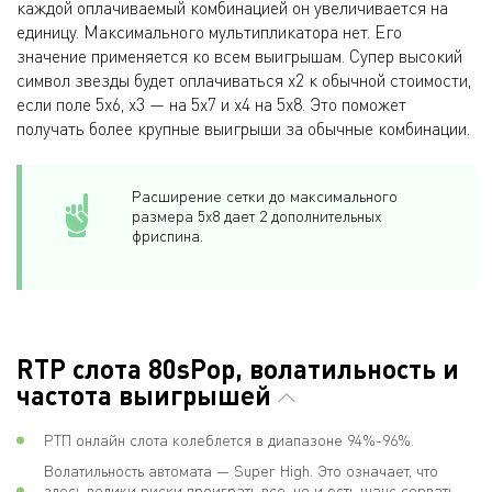
каждой оплачиваемый комбинацией он увеличивается на
единицу. Максимального мультипликатора нет. Его
значение применяется ко всем выигрышам. Супер высокий
символ звезды будет оплачиваться х2 к обычной стоимости,
если поле 5х6, х3 — на 5х7 и х4 на 5х8. Это поможет
получать более крупные выигрыши за обычные комбинации.
Расширение сетки до максимального
размера 5х8 дает 2 дополнительных
фриспина.
RTP слота 80sPop, волатильность и
частота выигрышей
РТП онлайн слота колеблется в диапазоне 94%-96%.
Волатильность автомата — Super High. Это означает, что
здесь велики риски проиграть все, но и есть шанс сорвать