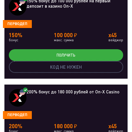
150% бонус до 100 000 рублей на первый
депозит в казино On-X
ПЕРВОДЕП
150%
100 000 ₽
x45
бонус
макс. сумма
вейджер
ПОЛУЧИТЬ
КОД НЕ НУЖЕН
200% бонус до 180 000 рублей от On-X Casino
ПЕРВОДЕП
200%
180 000 ₽
x45
бонус
макс. сумма
вейджер