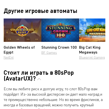
Другие игровые автоматы
Golden Wheels of
Stunning Crown 100
Big Cat King
Egypt
Megaways
BF Games
NetEnt
Blueprint Gaming
Стоит ли играть в 80sPop
(AvatarUX)?
Если вы любите риск и долгую игру, то слот 80sPop вам
подойдет. Из-за высокой дисперсии он дает мало наград и
те преимущественно небольшие. Но во время фриспинов, а
иногда и базовых вращений, можно получить крупный