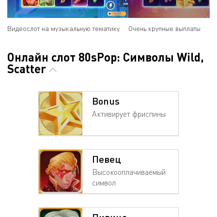
Видеослот на музыкальную тематику
Очень крупные выплаты
Онлайн слот 80sPop: Символы Wild,
Scatter
Bonus
Активирует фриспины
Певец
Высокооплачиваемый
символ
Пивица