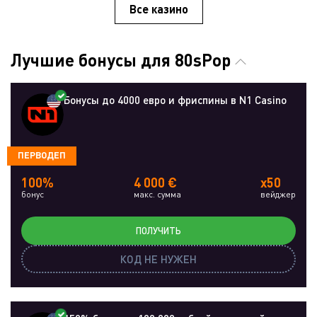
Все казино
Лучшие бонусы для 80sPop
Бонусы до 4000 евро и фриспины в N1 Casino
ПЕРВОДЕП
100%
4 000 €
x50
бонус
макс. сумма
вейджер
ПОЛУЧИТЬ
КОД НЕ НУЖЕН