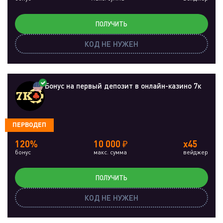
ПОЛУЧИТЬ
КОД НЕ НУЖЕН
Бонус на первый депозит в онлайн-казино 7к
ПЕРВОДЕП
120%
10 000 ₽
x45
бонус
макс. сумма
вейджер
ПОЛУЧИТЬ
КОД НЕ НУЖЕН