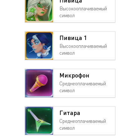
Высокооплачиваемый
символ
Пивица 1
Высокооплачиваемый
символ
Микрофон
Среднеоплачиваемый
символ
Гитара
Среднеоплачиваемый
символ