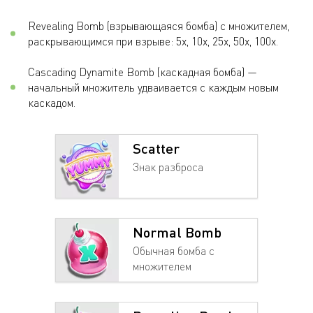
Revealing Bomb (взрывающаяся бомба) с множителем,
раскрывающимся при взрыве: 5x, 10x, 25x, 50x, 100x.
Cascading Dynamite Bomb (каскадная бомба) —
начальный множитель удваивается с каждым новым
каскадом.
Scatter
Знак разброса
Normal Bomb
Обычная бомба с
множителем