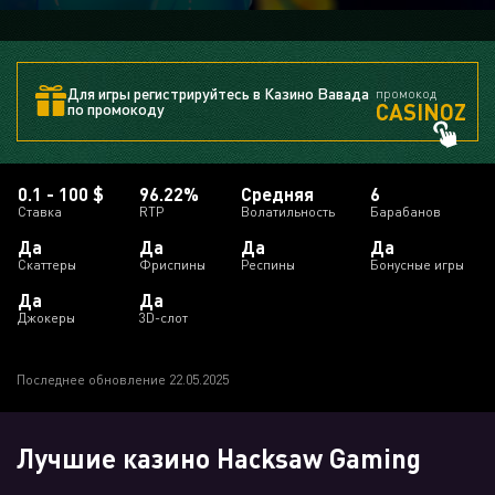
Для игры регистрируйтесь в Казино Вавада
промокод
CASINOZ
по промокоду
0.1 - 100 $
96.22%
Средняя
6
Ставка
RTP
Волатильность
Барабанов
Да
Да
Да
Да
Скаттеры
Фриспины
Респины
Бонусные игры
Да
Да
Джокеры
3D-слот
Последнее обновление 22.05.2025
Лучшие казино Hacksaw Gaming