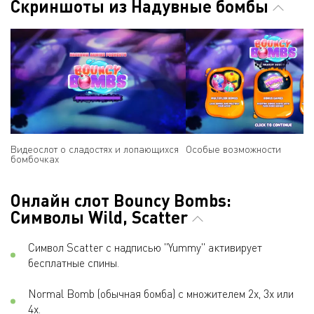
Скриншоты из Надувные бомбы
Видеослот о сладостях и лопающихся
Особые возможности
бомбочках
Онлайн слот Bouncy Bombs:
Символы Wild, Scatter
Символ Scatter c надписью "Yummy" активирует
бесплатные спины.
Normal Bomb (обычная бомба) с множителем 2x, 3x или
4x.