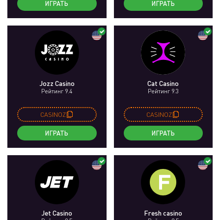
ИГРАТЬ
ИГРАТЬ
Jozz Casino
Cat Casino
Рейтинг 9.4
Рейтинг 9.3
CASINOZ
CASINOZ
ИГРАТЬ
ИГРАТЬ
Jet Casino
Fresh casino