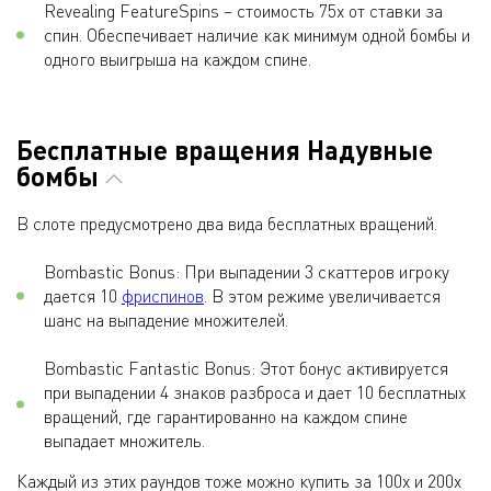
Revealing FeatureSpins – стоимость 75x от ставки за
спин. Обеспечивает наличие как минимум одной бомбы и
одного выигрыша на каждом спине.
Бесплатные вращения Надувные
бомбы
В слоте предусмотрено два вида бесплатных вращений.
Bombastic Bonus: При выпадении 3 скаттеров игроку
дается 10
фриспинов
. В этом режиме увеличивается
шанс на выпадение множителей.
Bombastic Fantastic Bonus: Этот бонус активируется
при выпадении 4 знаков разброса и дает 10 бесплатных
вращений, где гарантированно на каждом спине
выпадает множитель.
Каждый из этих раундов тоже можно купить за 100x и 200x