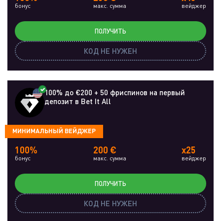
бонус
макс. сумма
вейджер
ПОЛУЧИТЬ
КОД НЕ НУЖЕН
100% до €200 + 50 фриспинов на первый
депозит в Bet It All
МИНИМАЛЬНЫЙ ВЕЙДЖЕР
100%
200 €
x25
бонус
макс. сумма
вейджер
ПОЛУЧИТЬ
КОД НЕ НУЖЕН