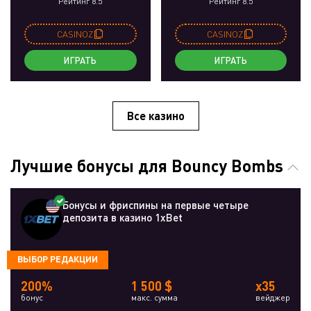
Рейтинг 8.5
Рейтинг 8.5
CASINOZ
CASINOZ
ИГРАТЬ
ИГРАТЬ
Все казино
Лучшие бонусы для Bouncy Bombs
Бонусы и фриспины на первые четыре
депозита в казино 1xBet
ВЫБОР РЕДАКЦИИ
200%
1 500 $
x35
бонус
макс. сумма
вейджер