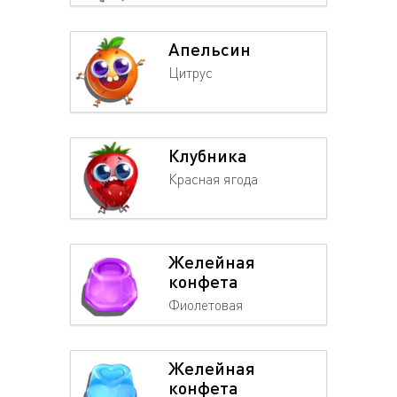
Апельсин
Цитрус
Клубника
Красная ягода
Желейная
конфета
Фиолетовая
Желейная
конфета