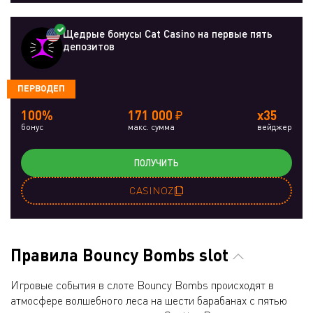
Щедрые бонусы Cat Casino на первые пять
депозитов
ПЕРВОДЕП
100%
171 000 ₽
x35
бонус
макс. сумма
вейджер
ПОЛУЧИТЬ
CASINOZ
Правила Bouncy Bombs slot
Игровые события в слоте Bouncy Bombs происходят в
атмосфере волшебного леса на шести барабанах с пятью