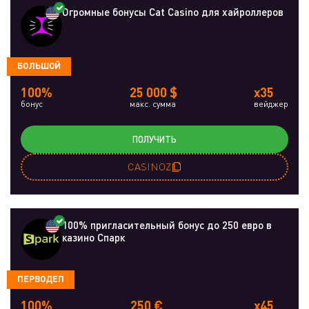
Огромные бонусы Cat Casino для хайроллеров
БОЛЬШОЙ
100%
25 000 $
x35
бонус
макс. сумма
вейджер
ПОЛУЧИТЬ
CASINOZ
100% пригласительный бонус до 250 евро в
казино Спарк
ПЕРВОДЕП
100%
250 €
x45