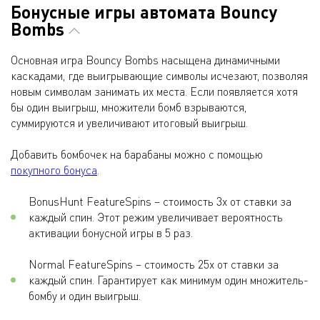
Бонусные игры автомата Bouncy
Bombs
Основная игра Bouncy Bombs насыщена динамичными
каскадами, где выигрывающие символы исчезают, позволяя
новым символам занимать их места. Если появляется хотя
бы один выигрыш, множители бомб взрываются,
суммируются и увеличивают итоговый выигрыш.
Добавить бомбочек на барабаны можно с помощью
покупного бонуса
.
BonusHunt FeatureSpins – стоимость 3x от ставки за
каждый спин. Этот режим увеличивает вероятность
активации бонусной игры в 5 раз.
Normal FeatureSpins – стоимость 25x от ставки за
каждый спин. Гарантирует как минимум один множитель-
бомбу и один выигрыш.