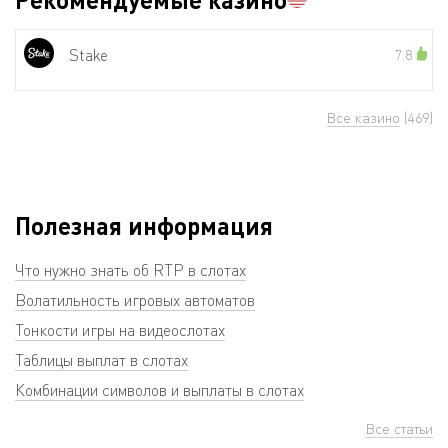
Stake
7.8
Все казино
(469)
Полезная информация
Что нужно знать об RTP в слотах
Волатильность игровых автоматов
Тонкости игры на видеослотах
Таблицы выплат в слотах
Комбинации символов и выплаты в слотах
Все статьи