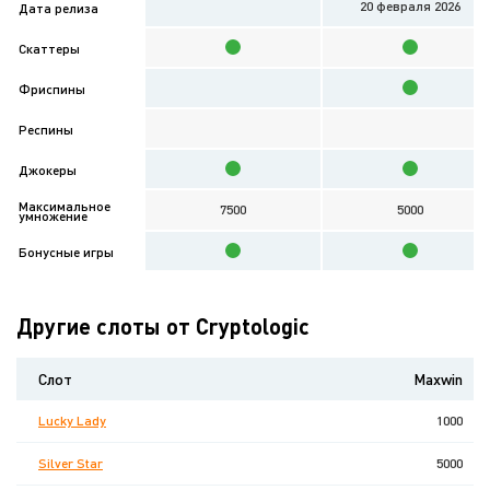
20 февраля 2026
Дата релиза
Скаттеры
Фриспины
Респины
Джокеры
Максимальное
7500
5000
умножение
Бонусные игры
Другие слоты от Cryptologic
Слот
Maxwin
Lucky Lady
1000
Silver Star
5000