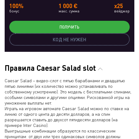
100%
1 000 €
x25
бонус
макс. сумма
вейджер
ПОЛУЧИТЬ
КОД НЕ НУЖЕН
Правила Caesar Salad slot
Caesar Salad – видео-слот с пятью барабанами и двадцатью
пятью линиями (их количество можно устанавливать по
собственному усмотрению). Это модель с бесплатными спинами,
особыми символами и другими опциями. Рискованной игры на
умножение выплаты нет.
Играть на игровом автомате Caesar Salad можно по ставке на
линию от одного цента до десяти долларов, а на спин
разрешается ставить до двухсот пятидесяти долларов (на
примере Inter Casino).
Выигрышные комбинации образуются по классическим
принципам: от двух или трех одинаковых символов должны