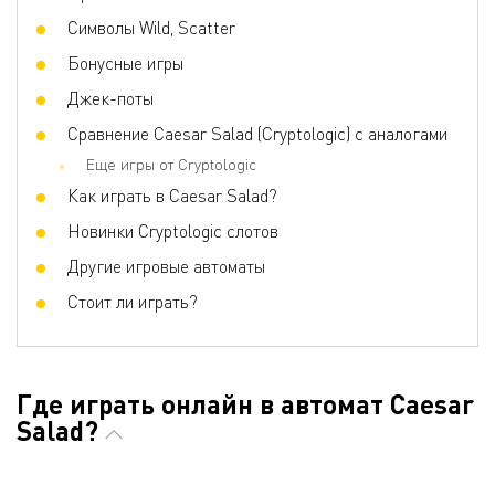
Символы Wild, Scatter
Бонусные игры
Джек-поты
Сравнение Caesar Salad (Cryptologic) с аналогами
Еще игры от Cryptologic
Как играть в Caesar Salad?
Новинки Cryptologic слотов
Другие игровые автоматы
Стоит ли играть?
Где играть онлайн в автомат Caesar
Salad?