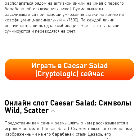
располагаться рядом на активной линии, начиная с первого
барабана (об исключениях ниже). Сумма выплаты
рассчитывается при помощи умножения ставки на линию на
коэффициент (максимальный – х7500). По каждой линии
оплачивается лишь одна комбинация. Все выплаты за спин
суммируются и переводятся на счет.
Играть в Caesar Salad
(Cryptologic) сейчас
Онлайн слот Caesar Salad: Символы
Wild, Scatter
Предоставим вам самим размышлять, о чем рассказывается в
игровом автомате Caesar Salad. Скажем только, что символами,
изображенными на его барабанах, стали Цезарь, его