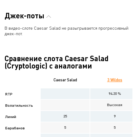
Джек-поты
В видео-слоте Caesar Salad не разыгрывается прогрессивный
джек-пот.
Сравнение слота Caesar Salad
(Cryptologic) с аналогами
Caesar Salad
3 Wildos
94.20 %
RTP
Высокая
Волатильность
25
9
Линий
5
5
Барабанов