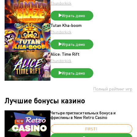
Thunderkick
Играть демо
Tutan Kha-boom
Thunderkick
Играть демо
Alice: Time Rift
Thunderkick
Играть демо
Полный рейтинг игр
Лучшие бонусы казино
Четыре пригласительных бонуса и
фриспины в New Retro Casino
FIRST1