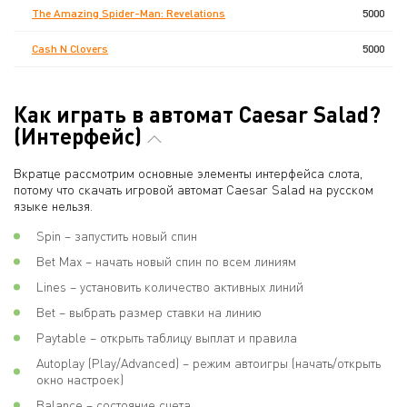
The Amazing Spider-Man: Revelations
5000
Cash N Clovers
5000
Как играть в автомат Caesar Salad?
(Интерфейс)
Вкратце рассмотрим основные элементы интерфейса слота,
потому что скачать игровой автомат Caesar Salad на русском
языке нельзя.
Spin – запустить новый спин
Bet Max – начать новый спин по всем линиям
Lines – установить количество активных линий
Bet – выбрать размер ставки на линию
Paytable – открыть таблицу выплат и правила
Autoplay (Play/Advanced) – режим автоигры (начать/открыть
окно настроек)
Balance – состояние счета