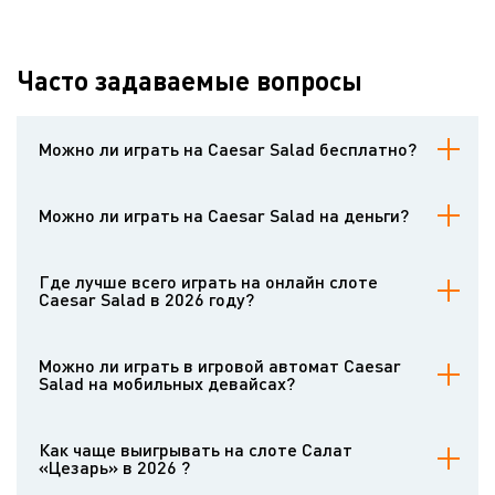
Часто задаваемые вопросы
Можно ли играть на Caesar Salad бесплатно?
Конечно, на Casinoz можно играть на бесплатном слоте Caesar
Salad. Демку можно открывать даже без регистрации счёта.
Можно ли играть на Caesar Salad на деньги?
Любой пользователь может изучить слот бесплатно.
Играть на игровом автомате на деньги дают возможность
известные интернет-казино, использующие игры данного
Где лучше всего играть на онлайн слоте
провайдера. Чтобы рисковать реальными деньгами на Caesar
Caesar Salad в 2026 году?
Salad, нужно зарегистрироваться и внести средства на счёт.
Играть на деньги в Caesar Salad следует в испытанных казино с
сертифицированными играми и идеальной репутацией. Найти
Можно ли играть в игровой автомат Caesar
авторитетный клуб помогут обзоры на Casinoz и рассказы
Salad на мобильных девайсах?
настоящих клиентов.
Caesar Salad имеет удобную мобильную разновидность. Она
стабильно запускается на даже старых андроидах и айфонах.
Как чаще выигрывать на слоте Салат
Интерфейс мобильного слота изменён для сенсорных экранов, а
«Цезарь» в 2026 ?
общие правила игры остаются неизменными.