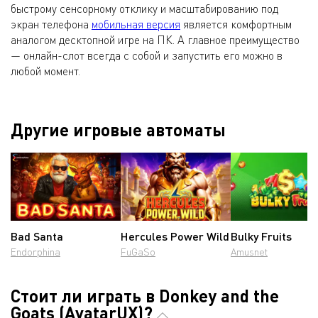
быстрому сенсорному отклику и масштабированию под
экран телефона
мобильная версия
является комфортным
аналогом десктопной игре на ПК. А главное преимущество
— онлайн-слот всегда с собой и запустить его можно в
любой момент.
Другие игровые автоматы
Bad Santa
Hercules Power Wild
Bulky Fruits
Endorphina
FuGaSo
Amusnet
Стоит ли играть в Donkey and the
Goats (AvatarUX)?