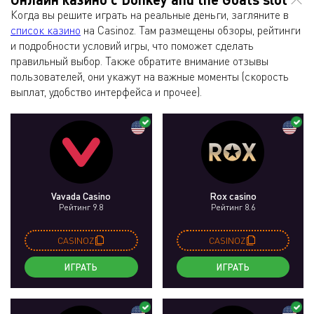
Когда вы решите играть на реальные деньги, загляните в
список казино
на Casinoz. Там размещены обзоры, рейтинги
и подробности условий игры, что поможет сделать
правильный выбор. Также обратите внимание отзывы
пользователей, они укажут на важные моменты (скорость
выплат, удобство интерфейса и прочее).
Vavada Casino
Rox casino
Рейтинг 9.8
Рейтинг 8.6
CASINOZ
CASINOZ
ИГРАТЬ
ИГРАТЬ