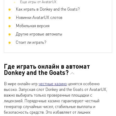
Еще игры от AvatarUX
Как играть в Donkey and the Goats?
Новинки AvatarUX слотов
Мобильная версия
Другие игровые автоматы
Стоит ли играть?
Где играть онлайн в автомат
Donkey and the Goats?
В мире онлайн-игр
честные казино
ценятся особенно
высоко. Запуская слот Donkey and the Goats от AvatarUX,
важно выбирать только проверенные площадки с
лицензией. Порядочные казино гарантируют честный
генератор случайных чисел, стабильные выплаты и
безопасность средств. Это избавляет от лишних