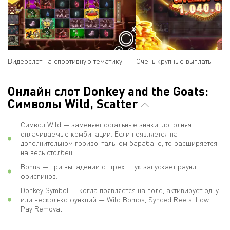
Видеослот на спортивную тематику
Очень крупные выплаты
Онлайн слот Donkey and the Goats:
Символы Wild, Scatter
Символ Wild — заменяет остальные знаки, дополняя
оплачиваемые комбинации. Если появляется на
дополнительном горизонтальном барабане, то расширяется
на весь столбец.
Bonus — при выпадении от трех штук запускает раунд
фриспинов.
Donkey Symbol — когда появляется на поле, активирует одну
или несколько функций — Wild Bombs, Synced Reels, Low
Pay Removal.