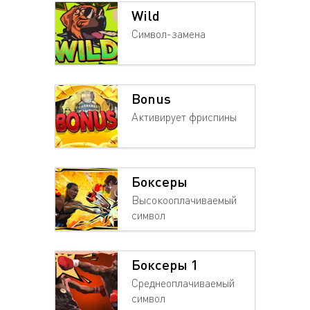
Wild
Символ-замена
Bonus
Активирует фриспины
Боксеры
Высокооплачиваемый
символ
Боксеры 1
Среднеоплачиваемый
символ