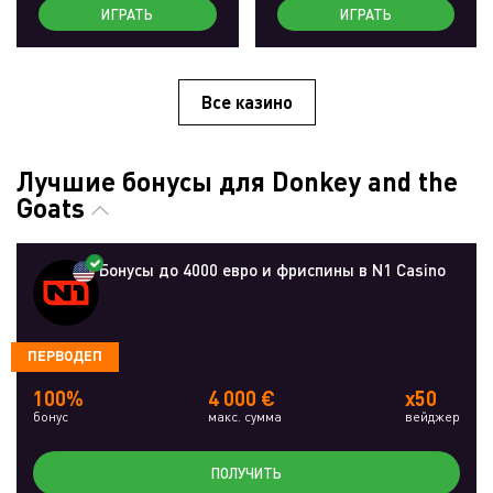
ИГРАТЬ
ИГРАТЬ
Все казино
Лучшие бонусы для Donkey and the
Goats
Бонусы до 4000 евро и фриспины в N1 Casino
ПЕРВОДЕП
100%
4 000 €
x50
бонус
макс. сумма
вейджер
ПОЛУЧИТЬ