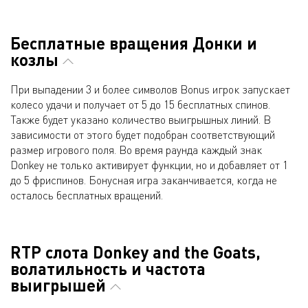
Бесплатные вращения Донки и
козлы
При выпадении 3 и более символов Bonus игрок запускает
колесо удачи и получает от 5 до 15 бесплатных спинов.
Также будет указано количество выигрышных линий. В
зависимости от этого будет подобран соответствующий
размер игрового поля. Во время раунда каждый знак
Donkey не только активирует функции, но и добавляет от 1
до 5 фриспинов. Бонусная игра заканчивается, когда не
осталось бесплатных вращений.
RTP слота Donkey and the Goats,
волатильность и частота
выигрышей