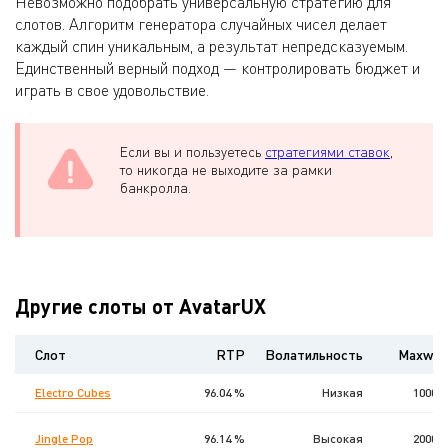
Невозможно подобрать универсальную стратегию для
слотов. Алгоритм генератора случайных чисел делает
каждый спин уникальным, а результат непредсказуемым.
Единственный верный подход — контролировать бюджет и
играть в свое удовольствие.
Если вы и пользуетесь
стратегиями ставок
,
то никогда не выходите за рамки
банкролла.
Другие слоты от AvatarUX
Слот
RTP
Волатильность
Maxwin
Electro Cubes
96.04 %
Низкая
10000
Jingle Pop
96.14 %
Высокая
20000