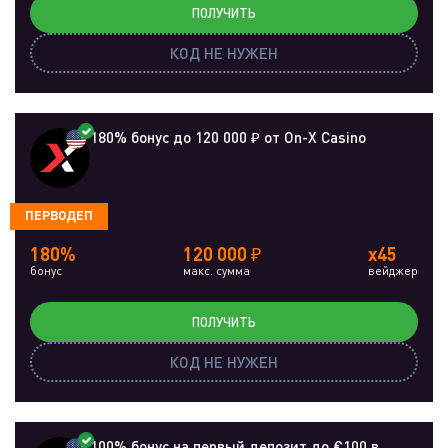
ПОЛУЧИТЬ
КОД НЕ НУЖЕН
180% бонус до 120 000 ₽ от On-X Casino
ПЕРВОДЕП
180%
120 000 ₽
x45
бонус
макс. сумма
вейджер
ПОЛУЧИТЬ
КОД НЕ НУЖЕН
100% бонус на первый депозит до €100 в