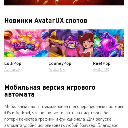
Новинки AvatarUX слотов
LolliPop
LooneyPop
ReefPop
AvatarUX
AvatarUX
AvatarUX
Мобильная версия игрового
автомата
Мобильный слот оптимизирован под операционные системы
iOS и Android, что позволяет играть на смартфоне без
потери качества графики и функционала. Для запуска
автомата удобно использовать любой браузер. Благодаря