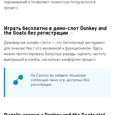
переживаний и позволяет полностью погрузиться в
процесс.
Играть бесплатно в демо-слот Donkey and
the Goats без регистрации
Демоверсия онлайн-слота — это бесплатный инструмент
для знакомства с его механикой и функционалом. Здесь
можно протестировать бонусные раунды, оценить частоту
выигрышей и понять, насколько комфортен процесс.
На Casinoz вы найдете обширную
коллекцию таких игр, доступных без
регистрации.
Онлайн казино с Donkey and the Goats slot