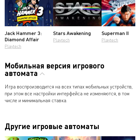
Jack Hammer 3:
Stars Awakening
Superman II
Diamond Affair
Playtech
Playtech
Playtech
Мобильная версия игрового
автомата
Игра воспроизводится на всех типах мобильных устройств,
при этом все настройки интерфейса не изменяются, в том
числе и минимальная ставка.
Другие игровые автоматы