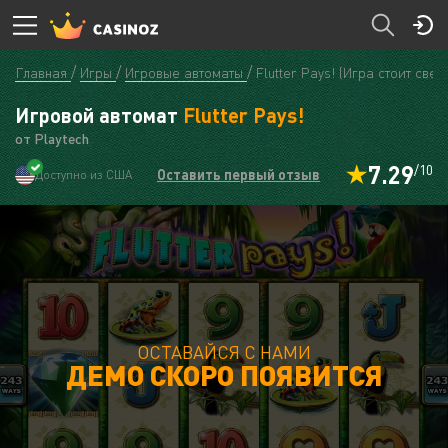
Главная
Игры
Игровые автоматы
Flutter Pays! (Игра стоит свеч!
Игровой автомат
Flutter Pays!
от Playtech
7.29
/10
Оставить первый отзыв
Доступно из США
ОСТАВАЙСЯ С НАМИ
ДЕМО СКОРО ПОЯВИТСЯ