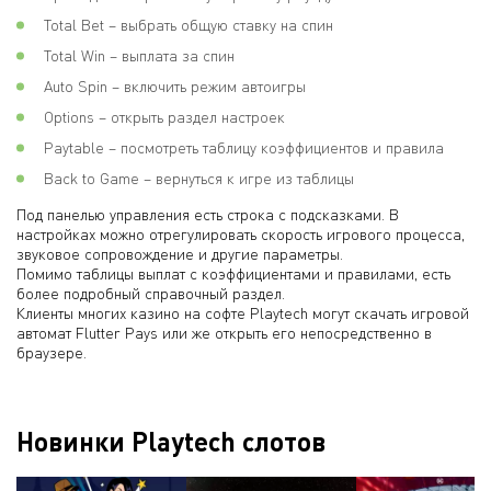
Total Bet – выбрать общую ставку на спин
Total Win – выплата за спин
Auto Spin – включить режим автоигры
Options – открыть раздел настроек
Paytable – посмотреть таблицу коэффициентов и правила
Back to Game – вернуться к игре из таблицы
Под панелью управления есть строка с подсказками. В
настройках можно отрегулировать скорость игрового процесса,
звуковое сопровождение и другие параметры.
Помимо таблицы выплат с коэффициентами и правилами, есть
более подробный справочный раздел.
Клиенты многих казино на софте Playtech могут скачать игровой
автомат Flutter Pays или же открыть его непосредственно в
браузере.
Новинки Playtech слотов