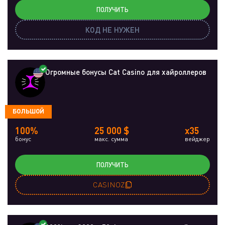
ПОЛУЧИТЬ
КОД НЕ НУЖЕН
Огромные бонусы Cat Casino для хайроллеров
БОЛЬШОЙ
100%
25 000 $
x35
бонус
макс. сумма
вейджер
ПОЛУЧИТЬ
CASINOZ