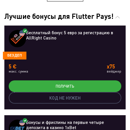
Лучшие бонусы для Flutter Pays!
Бесплатный бонус 5 евро за регистрацию в
AllRight Casino
БЕЗДЕП
5 €
x75
макс. сумма
вейджер
ПОЛУЧИТЬ
КОД НЕ НУЖЕН
Бонусы и фриспины на первые четыре
депозита в казино 1xBet