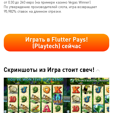
от 0.30 до 240 евро (на примере казино Vegas Winner).
По утверждению производителей слота, игра возвращает
95,982% ставок на длинном отрезке.
Играть в Flutter Pays!
(Playtech) сейчас
Скриншоты из Игра стоит свеч!