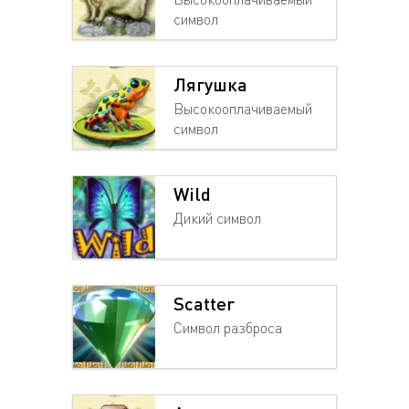
символ
Лягушка
Высокооплачиваемый
символ
Wild
Дикий символ
Scatter
Символ разброса