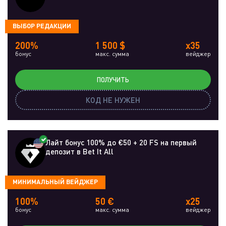
ВЫБОР РЕДАКЦИИ
200%
1 500 $
x35
бонус
макс. сумма
вейджер
ПОЛУЧИТЬ
КОД НЕ НУЖЕН
Лайт бонус 100% до €50 + 20 FS на первый
депозит в Bet It All
МИНИМАЛЬНЫЙ ВЕЙДЖЕР
100%
50 €
x25
бонус
макс. сумма
вейджер