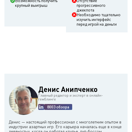
Возможность получить
Отсутствие
крупный выигрыш
прогрессивного
джекпота
Необходимо тщательно
изучить интерфейс
перед игрой на деньги
Денис Анипченко
Главный редактор и эксперт в онлайн-
гемблинге
8003 обзора
Денис — настоящий профессионал с многолетним опытом в
индустрии азартных игр. Его карьера началась еще в конце
девяностых, когда он работал крупье, пит-боссом,