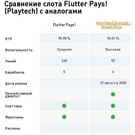
Сравнение слота Flutter Pays!
(Playtech) с аналогами
Holy Hand Grenade 2:
Flutter Pays!
Dream Drop
95.98 %
96.01 %
RTP
Средняя
Высокая
Волатильность
243
52
Линий
5
6
Барабанов
27 августа 2025
Дата релиза
Прогрессивный
джекпот
Скаттеры
Фриспины
Респины