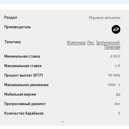
Раздел
Игровые автоматы
Производитель
Тематика
Животные
Лес
Тропический
,
,
,
Природа
Минимальная ставка
0.30 €
Максимальная ставка
6 €
Процент выплат (RTP)
95.98%
Максимальное умножение
1000 : 1
Мобильная версия
Да
Прогрессивный джекпот
Нет
Количество барабанов
5
Количество линий
243