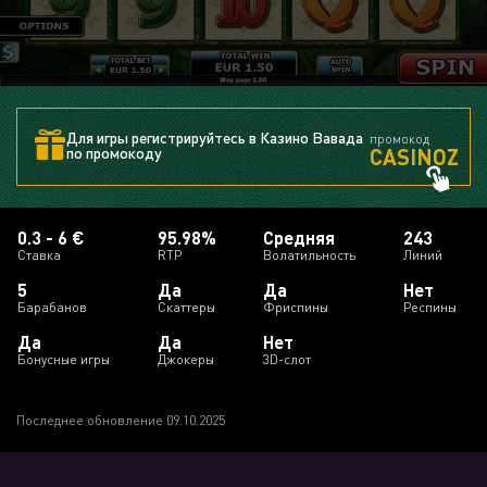
Для игры регистрируйтесь в Казино Вавада
промокод
CASINOZ
по промокоду
0.3 - 6 €
95.98%
Средняя
243
Ставка
RTP
Волатильность
Линий
5
Да
Да
Нет
Барабанов
Скаттеры
Фриспины
Респины
Да
Да
Нет
Бонусные игры
Джокеры
3D-слот
Последнее обновление 09.10.2025