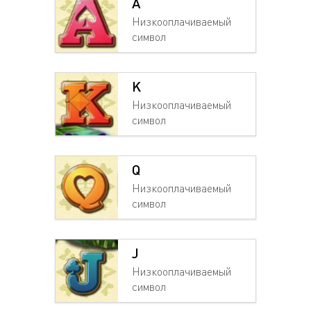
A
Низкооплачиваемый
символ
K
Низкооплачиваемый
символ
Q
Низкооплачиваемый
символ
J
Низкооплачиваемый
символ