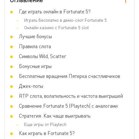
Количество линий
15
Джокеры
Где играть онлайн в Fortunate 5?
Да
Играть бесплатно в демо-слот Fortunate 5
Скаттер
Да
Онлайн казино с Fortunate 5 slot
Игра по равным шансам
Нет
Лучшие бонусы
Бонусные игры
Free Spins, Stacked Symbols, Respin,
Правила слота
Symbols collection, RTP range,
Substitution of wining symbols, Scatter
symbols, Wild
Символы Wild, Scatter
Волатильность
Средняя
Бонусные игры
3D слот
Нет
Бесплатные вращения Пятерка счастливчиков
Респины
Нет
Джек-поты
Фриспины
Да
RTP слота, волатильность и частота выигрышей
Прогрессивные умножения
Нет
Сравнение Fortunate 5 (Playtech) с аналогами
Ставка на линию
Стратегия: Как чаще выигрывать
0.04 - 0.4
Еще игры от Playtech
Как играть в Fortunate 5?