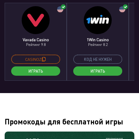
Vavada Casino
1Win Casino
Рейтинг 9.8
Рейтинг 8.2
CASINOZ
КОД НЕ НУЖЕН
ИГРАТЬ
ИГРАТЬ
Промокоды для бесплатной игры
промокод