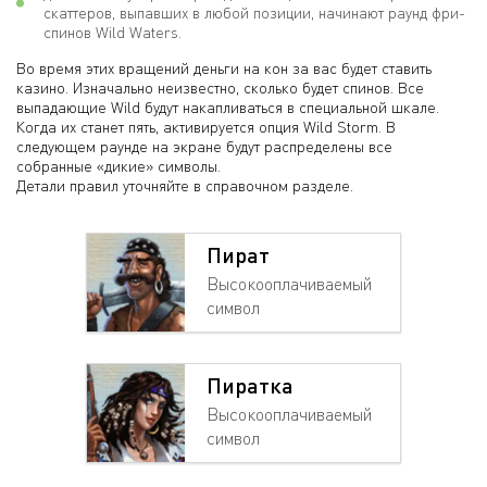
скаттеров, выпавших в любой позиции, начинают раунд фри-
спинов Wild Waters.
Во время этих вращений деньги на кон за вас будет ставить
казино. Изначально неизвестно, сколько будет спинов. Все
выпадающие Wild будут накапливаться в специальной шкале.
Когда их станет пять, активируется опция Wild Storm. В
следующем раунде на экране будут распределены все
собранные «дикие» символы.
Детали правил уточняйте в справочном разделе.
Пират
Высокооплачиваемый
символ
Пиратка
Высокооплачиваемый
символ