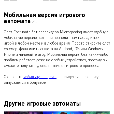
Мобильная версия игрового
автомата
Слот Fortunate 5от провайдера Microgaming имеет удобную
мобильную версию, которая позволит вам насладиться
игрой в любом месте и в любое время. Просто откройте слот
со смартфона или планшета на Android, iOS или Windows
Phone и начинайте игру. Мобильная версия без каких-либо
проблем работает даже на слабых устройствах, поэтому вы
сможете получить удовольствие от игрового процесса.
Скачивать
мобильную версию
не придется, поскольку она
запускается в браузере.
Другие игровые автоматы