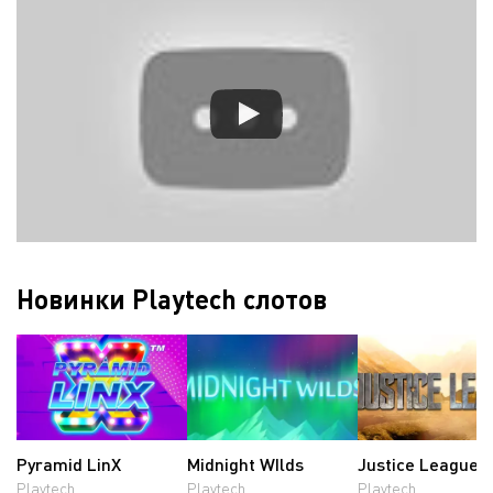
Новинки Playtech слотов
Pyramid LinX
Midnight WIlds
Justice League
Playtech
Playtech
Playtech