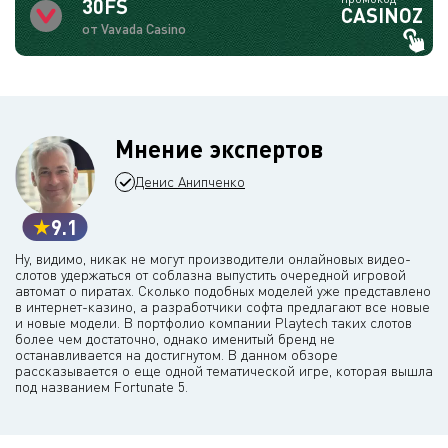
30FS
CASINOZ
от Vavada Casino
Мнение экспертов
Денис Анипченко
9.1
Ну, видимо, никак не могут производители онлайновых видео-
слотов удержаться от соблазна выпустить очередной игровой
автомат о пиратах. Сколько подобных моделей уже представлено
в интернет-казино, а разработчики софта предлагают все новые
и новые модели. В портфолио компании Playtech таких слотов
более чем достаточно, однако именитый бренд не
останавливается на достигнутом. В данном обзоре
рассказывается о еще одной тематической игре, которая вышла
под названием Fortunate 5.