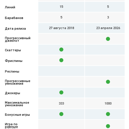
15
5
Линий
5
3
Барабанов
27 августа 2018
23 апреля 2026
Дата релиза
Прогрессивный
джекпот
Скаттеры
Фриспины
Респины
Прогрессивные
умножения
Джокеры
Максимальное
333
1000
умножение
Бонусные игры
Игра по
равным