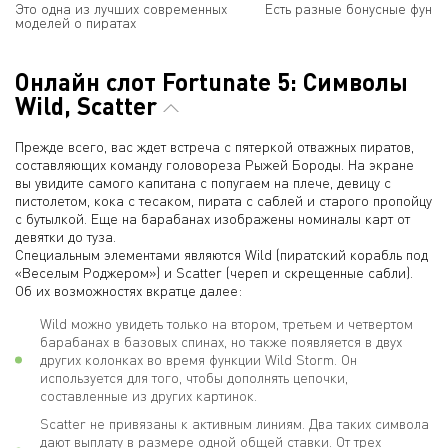
Это одна из лучших современных
Есть разные бонусные функц
моделей о пиратах
Онлайн слот Fortunate 5: Символы
Wild, Scatter
Прежде всего, вас ждет встреча с пятеркой отважных пиратов,
составляющих команду головореза Рыжей Бороды. На экране
вы увидите самого капитана с попугаем на плече, девицу с
пистолетом, кока с тесаком, пирата с саблей и старого пропойцу
с бутылкой. Еще на барабанах изображены номиналы карт от
девятки до туза.
Специальным элементами являются Wild (пиратский корабль под
«Веселым Роджером») и Scatter (череп и скрещенные сабли).
Об их возможностях вкратце далее:
Wild можно увидеть только на втором, третьем и четвертом
барабанах в базовых спинах, но также появляется в двух
других колонках во время функции Wild Storm. Он
используется для того, чтобы дополнять цепочки,
составленные из других картинок.
Scatter не привязаны к активным линиям. Два таких символа
дают выплату в размере одной общей ставки. От трех