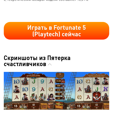
Играть в Fortunate 5
(Playtech) сейчас
Скриншоты из Пятерка
счастливчиков