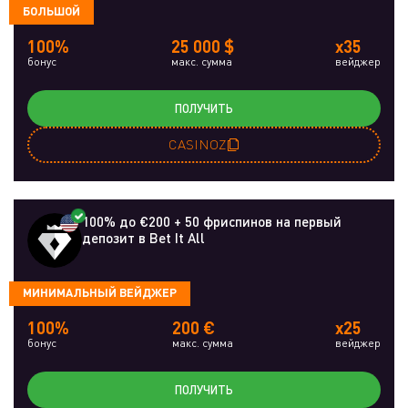
БОЛЬШОЙ
100%
25 000 $
x35
бонус
макс. сумма
вейджер
ПОЛУЧИТЬ
CASINOZ
100% до €200 + 50 фриспинов на первый
депозит в Bet It All
МИНИМАЛЬНЫЙ ВЕЙДЖЕР
100%
200 €
x25
бонус
макс. сумма
вейджер
ПОЛУЧИТЬ