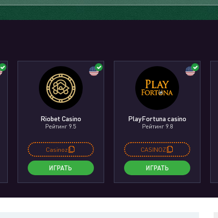
Riobet Casino
PlayFortuna casino
Рейтинг 9.5
Рейтинг 9.8
Casinoz
CASINOZ
ИГРАТЬ
ИГРАТЬ