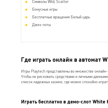
Символы Wild, Scatter
Бонусные игры
Бесплатные вращения Белый царь
Джек-поты
Где играть онлайн в автомат W
Игры Playtech представлены во множестве онлайн-к
Чтобы не рисковать средствами и личными данными
список надежных казино, где можно спокойно играть
Играть бесплатно в демо-слот White 