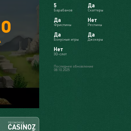
5
Да
Барабанов
Скаттеры
НО
Да
Нет
Фриспины
Респины
Да
Да
А
Бонусные игры
Джокеры
Нет
3D-слот
Последнее обновление
08.10.2025
промокод
CASINOZ