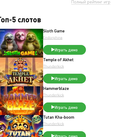
Полный рейтинг игр
Топ-5 слотов
Sloth Game
Endorphina
Играть демо
Temple of Akhet
Thunderkick
Играть демо
Hammerblaze
Thunderkick
Играть демо
Tutan Kha-boom
Thunderkick
Играть демо