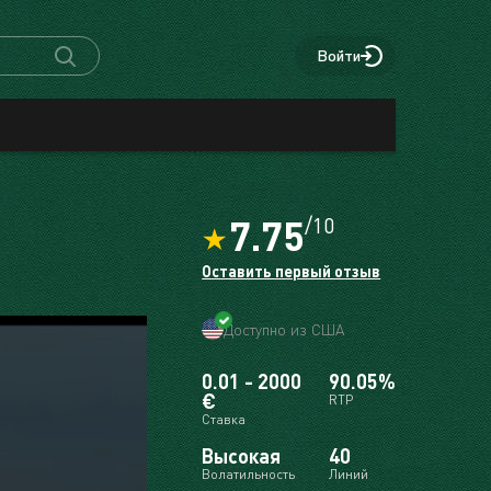
Войти
7.75
/10
Оставить первый отзыв
Доступно из США
0.01 - 2000
90.05%
€
RTP
Ставка
Высокая
40
Волатильность
Линий