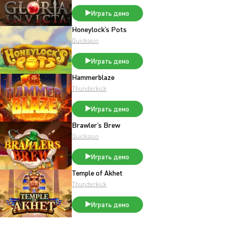
Играть демо
Honeylock’s Pots
Quickspin
Играть демо
Hammerblaze
Thunderkick
Играть демо
Brawler’s Brew
Quickspin
Играть демо
Temple of Akhet
Thunderkick
Играть демо