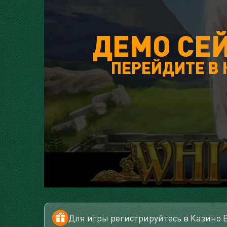
ДЕМО СЕ
ПЕРЕЙДИТЕ В 
Для игры регистрируйтесь в Казино 