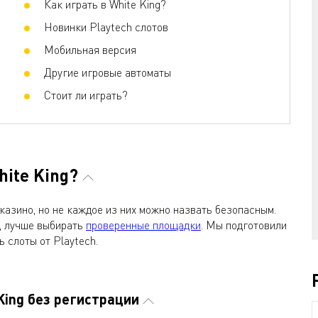
Как играть в White King?
Новинки Playtech слотов
Мобильная версия
Другие игровые автоматы
Стоит ли играть?
hite King?
азино, но не каждое из них можно назвать безопасным.
, лучше выбирать
проверенные площадки
. Мы подготовили
 слоты от Playtech.
King без регистрации