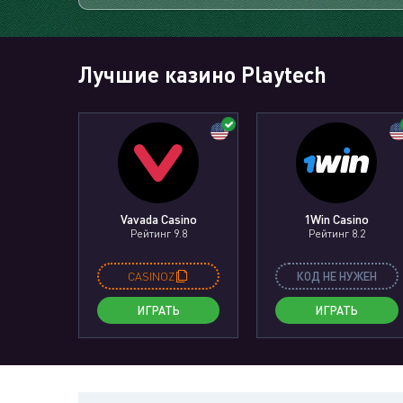
Лучшие казино Playtech
Vavada Casino
1Win Casino
Рейтинг 9.8
Рейтинг 8.2
CASINOZ
КОД НЕ НУЖЕН
ИГРАТЬ
ИГРАТЬ