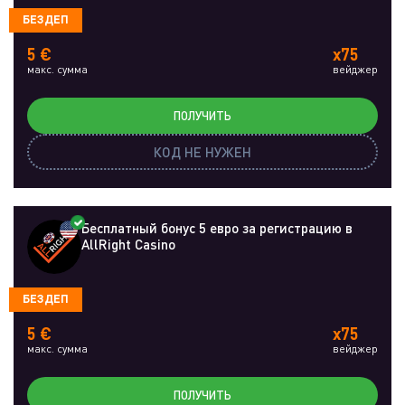
БЕЗДЕП
5 €
x75
макс. сумма
вейджер
ПОЛУЧИТЬ
КОД НЕ НУЖЕН
Бесплатный бонус 5 евро за регистрацию в
AllRight Casino
БЕЗДЕП
5 €
x75
макс. сумма
вейджер
ПОЛУЧИТЬ