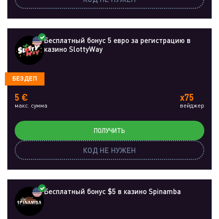
Бесплатный бонус 5 евро за регистрацию в
казино SlottyWay
БЕЗДЕП
5 €
x75
макс. сумма
вейджер
ПОЛУЧИТЬ
КОД НЕ НУЖЕН
Бесплатный бонус $5 в казино Spinamba