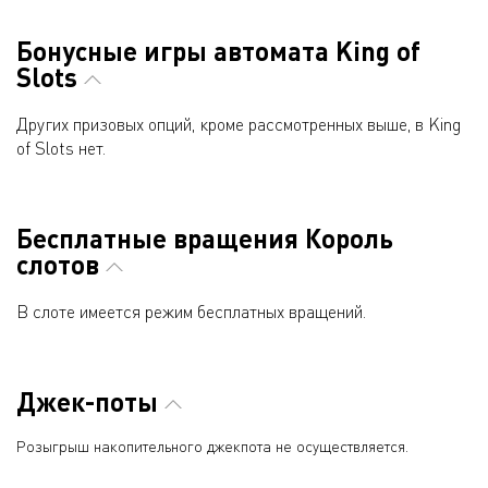
Бонусные игры автомата King of
Slots
Других призовых опций, кроме рассмотренных выше, в King
of Slots нет.
Бесплатные вращения Король
слотов
В слоте имеется режим бесплатных вращений.
Джек-поты
Розыгрыш накопительного джекпота не осуществляется.