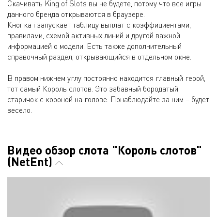
Скачивать King of Slots вы не будете, потому что все игры
данного бренда открываются в браузере.
Кнопка i запускает таблицу выплат с коэффициентами,
правилами, схемой активных линий и другой важной
информацией о модели. Есть также дополнительный
справочный раздел, открывающийся в отдельном окне.
В правом нижнем углу постоянно находится главный герой,
тот самый Король слотов. Это забавный бородатый
старичок с короной на голове. Понаблюдайте за ним – будет
весело.
Видео обзор слота "Король слотов"
(NetEnt)