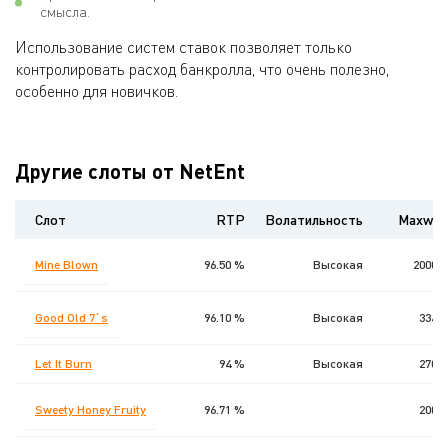
смысла.
Использование систем ставок позволяет только
контролировать расход банкролла, что очень полезно,
особенно для новичков.
Другие слоты от NetEnt
Слот
RTP
Волатильность
Maxwin
Mine Blown
96.50 %
Высокая
20000
Good Old 7`s
96.10 %
Высокая
3348
Let It Burn
94 %
Высокая
2700
Sweety Honey Fruity
96.71 %
2000