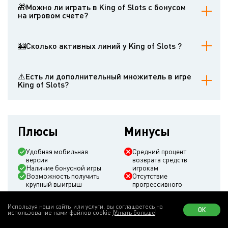
🎁Можно ли играть в King of Slots с бонусом
на игровом счете?
Да, King of Slots не запрещен для игры с бонусными средствами.
🎰Сколько активных линий у King of Slots ?
Видеослот King of Slots имеет 25 активных игровых линий, но
они неизменны.
⚠️Есть ли дополнительный множитель в игре
King of Slots?
Во время бесплатных вращений (бонуса) все выигрышные
комбинации в King of Slots умножаются на х3.
Плюсы
Минусы
Удобная мобильная
Средний процент
версия
возврата средств
Наличие бонусной игры
игрокам
Возможность получить
Отсутствие
крупный выигрыш
прогрессивного
джекпота
Необходимо тщательно
Используя наши сайты или услуги, вы соглашаетесь на
изучить интерфейс
ОК
использование нами файлов cookie
(Узнать больше)
перед игрой на деньги