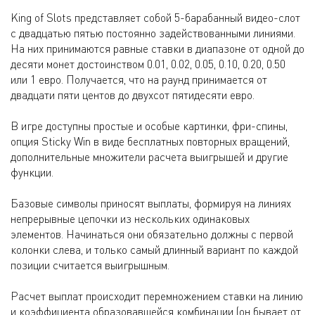
King of Slots представляет собой 5-барабанный видео-слот
с двадцатью пятью постоянно задействованными линиями.
На них принимаются равные ставки в диапазоне от одной до
десяти монет достоинством 0.01, 0.02, 0.05, 0.10, 0.20, 0.50
или 1 евро. Получается, что на раунд принимается от
двадцати пяти центов до двухсот пятидесяти евро.
В игре доступны простые и особые картинки, фри-спины,
опция Sticky Win в виде бесплатных повторных вращений,
дополнительные множители расчета выигрышей и другие
функции.
Базовые символы приносят выплаты, формируя на линиях
непрерывные цепочки из нескольких одинаковых
элементов. Начинаться они обязательно должны с первой
колонки слева, и только самый длинный вариант по каждой
позиции считается выигрышным.
Расчет выплат происходит перемножением ставки на линию
и коэффициента образовавшейся комбинации (он бывает от