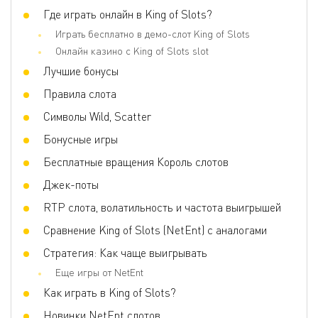
Джокеры
Где играть онлайн в King of Slots?
Да
Играть бесплатно в демо-слот King of Slots
Скаттер
Да
Онлайн казино с King of Slots slot
Игра по равным шансам
Нет
Лучшие бонусы
Бонусные игры
Free Spins
Правила слота
Волатильность
Низкая
Символы Wild, Scatter
3D слот
Нет
Бонусные игры
Респины
Да
Бесплатные вращения Король слотов
Дополнительные множители
3
Джек-поты
Фриспины
Да
RTP слота, волатильность и частота выигрышей
Прогрессивные умножения
Нет
Сравнение King of Slots (NetEnt) с аналогами
Ставка на линию
0.01 - 10
Стратегия: Как чаще выигрывать
Еще игры от NetEnt
Как играть в King of Slots?
Новинки NetEnt слотов