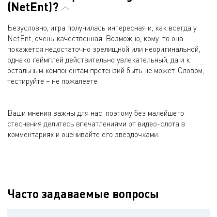
(NetEnt)?
Безусловно, игра получилась интересная и, как всегда у
NetEnt, очень качественная. Возможно, кому-то она
покажется недостаточно зрелищной или неоригинальной,
однако геймплей действительно увлекательный, да и к
остальным компонентам претензий быть не может. Словом,
тестируйте – не пожалеете.
Ваши мнения важны для нас, поэтому без малейшего
стеснения делитесь впечатлениями от видео-слота в
комментариях и оценивайте его звездочками.
Часто задаваемые вопросы