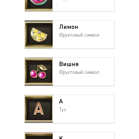
Лимон
Фруктовый символ
Вишня
Фруктовый символ
A
Туз
K