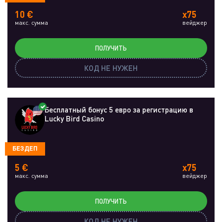
10 €
x75
макс. сумма
вейджер
ПОЛУЧИТЬ
КОД НЕ НУЖЕН
Бесплатный бонус 5 евро за регистрацию в
Lucky Bird Casino
БЕЗДЕП
5 €
x75
макс. сумма
вейджер
ПОЛУЧИТЬ
КОД НЕ НУЖЕН