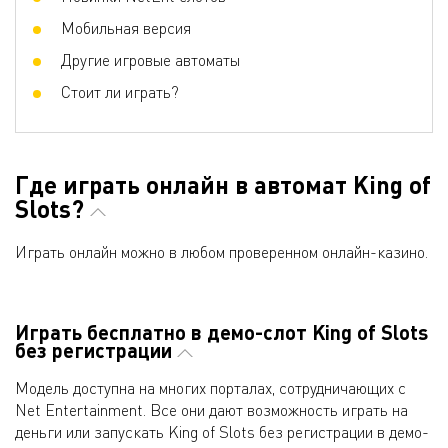
Мобильная версия
Другие игровые автоматы
Стоит ли играть?
Где играть онлайн в автомат King of
Slots?
Играть онлайн можно в любом проверенном онлайн-казино.
Играть бесплатно в демо-слот King of Slots
без регистрации
Модель доступна на многих порталах, сотрудничающих с
Net Entertainment. Все они дают возможность играть на
деньги или запускать King of Slots без регистрации в демо-