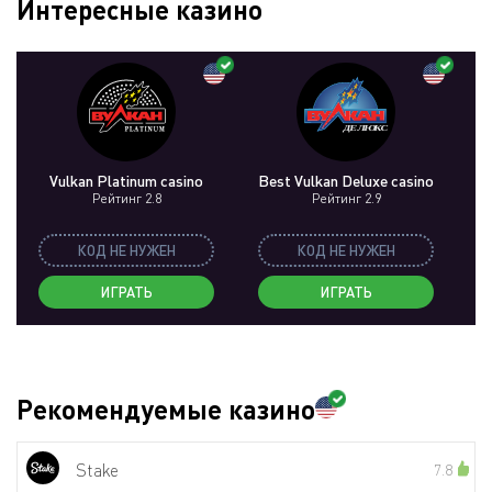
Интересные казино
Vulkan Platinum casino
Best Vulkan Deluxe casino
Рейтинг 2.8
Рейтинг 2.9
КОД НЕ НУЖЕН
КОД НЕ НУЖЕН
ИГРАТЬ
ИГРАТЬ
Рекомендуемые казино
Stake
7.8