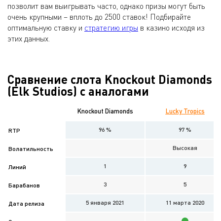
позволит вам выигрывать часто, однако призы могут быть
очень крупными – вплоть до 2500 ставок! Подбирайте
оптимальную ставку и
стратегию игры
в казино исходя из
этих данных.
Сравнение слота Knockout Diamonds
(Elk Studios) с аналогами
Knockout Diamonds
Lucky Tropics
96 %
97 %
RTP
Высокая
Волатильность
1
9
Линий
3
5
Барабанов
5 января 2021
11 мартa 2020
Дата релиза