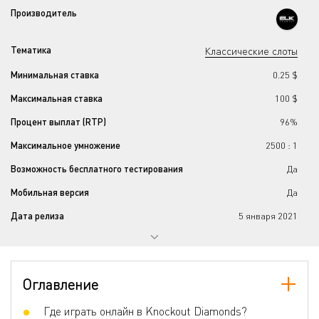
Производитель
Тематика
Классические слоты
Минимальная ставка
0.25 $
Максимальная ставка
100 $
Процент выплат (RTP)
96%
Максимальное умножение
2500 : 1
Возможность бесплатного тестирования
Да
Мобильная версия
Да
Дата релиза
5 января 2021
Прогрессивный джекпот
Нет
Количество барабанов
3
Оглавление
Количество линий
1
Джокеры
Где играть онлайн в Knockout Diamonds?
Да