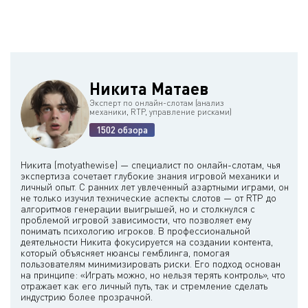
Никита Матаев
Эксперт по онлайн-слотам (анализ
механики, RTP, управление рисками)
1502 обзора
Никита (motyathewise) — специалист по онлайн-слотам, чья
экспертиза сочетает глубокие знания игровой механики и
личный опыт. С ранних лет увлеченный азартными играми, он
не только изучил технические аспекты слотов — от RTP до
алгоритмов генерации выигрышей, но и столкнулся с
проблемой игровой зависимости, что позволяет ему
понимать психологию игроков. В профессиональной
деятельности Никита фокусируется на создании контента,
который объясняет нюансы гемблинга, помогая
пользователям минимизировать риски. Его подход основан
на принципе: «Играть можно, но нельзя терять контроль», что
отражает как его личный путь, так и стремление сделать