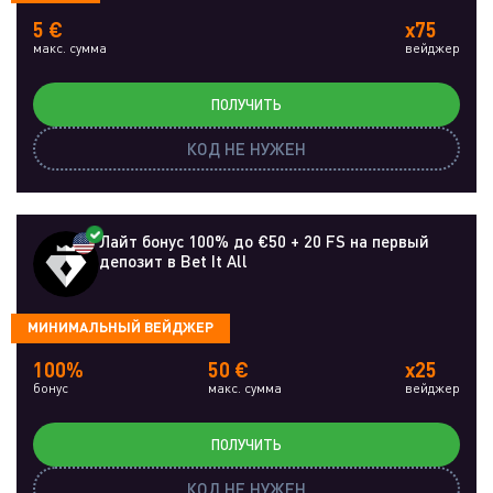
5 €
x75
макс. сумма
вейджер
ПОЛУЧИТЬ
КОД НЕ НУЖЕН
Лайт бонус 100% до €50 + 20 FS на первый
депозит в Bet It All
МИНИМАЛЬНЫЙ ВЕЙДЖЕР
100%
50 €
x25
бонус
макс. сумма
вейджер
ПОЛУЧИТЬ
КОД НЕ НУЖЕН