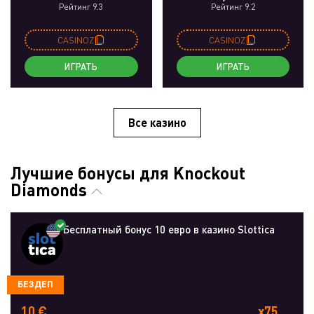
Рейтинг 9.3
Рейтинг 9.2
CASINOZ
CASINOZ
ИГРАТЬ
ИГРАТЬ
Все казино
Лучшие бонусы для Knockout
Diamonds
Бесплатный бонус 10 евро в казино Slottica
БЕЗДЕП
10 €
x75