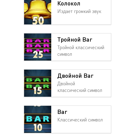
Колокол
Издает громкий звук
Тройной Bar
Тройной классический
символ
Двойной Bar
Двойной
классический символ
Bar
Классический символ