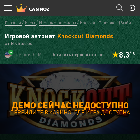
Главная
Игры
Игровые автоматы
Knockout Diamonds (Выбитые 
Игровой автомат
Knockout Diamonds
от Elk Studios
8.3
/10
Оставить первый отзыв
Доступно из США
ДЕМО СЕЙЧАС НЕДОСТУПНО
ПЕРЕЙДИТЕ В КАЗИНО, ГДЕ ИГРА ДОСТУПНА