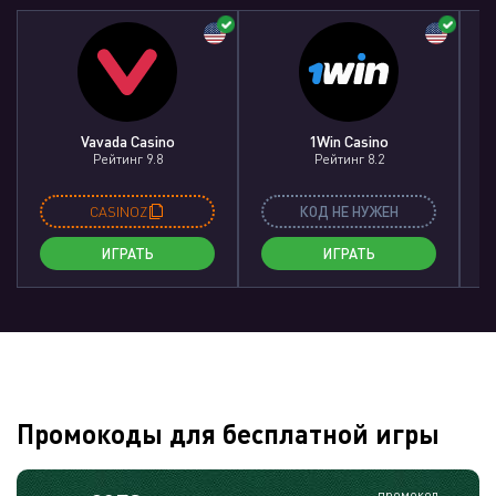
Vavada Casino
1Win Casino
Рейтинг 9.8
Рейтинг 8.2
CASINOZ
КОД НЕ НУЖЕН
ИГРАТЬ
ИГРАТЬ
Промокоды для бесплатной игры
промокод