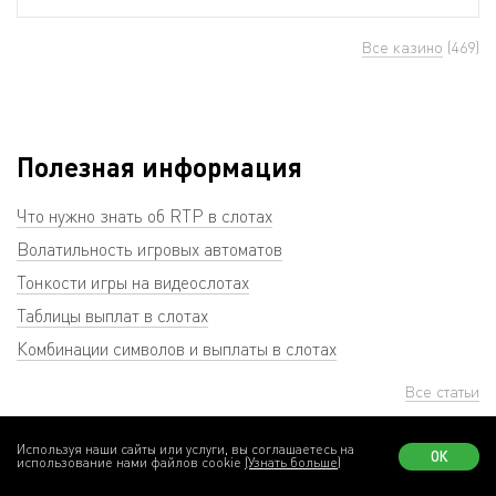
Все казино
(469)
Полезная информация
Что нужно знать об RTP в слотах
Волатильность игровых автоматов
Тонкости игры на видеослотах
Таблицы выплат в слотах
Комбинации символов и выплаты в слотах
Все статьи
Используя наши сайты или услуги, вы соглашаетесь на
ОК
использование нами файлов cookie
(Узнать больше)
Новинки игр