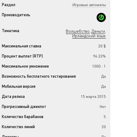
Раздел
Игровые автоматы
Производитель
Тематика
Волшебство
Деньги
,
,
Ирландский язык
Максимальная ставка
20 $
Процент выплат (RTP)
96.33%
Максимальное умножение
1000 : 1
Возможность бесплатного тестирования
Да
Мобильная версия
Да
Дата релиза
15 мартa 2015
Прогрессивный джекпот
Нет
Количество барабанов
5
Количество линий
20
Джокеры
Да