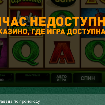
ЙЧАС НЕДОСТУП
КАЗИНО, ГДЕ ИГРА ДОСТУПН
Вавада по промокоду