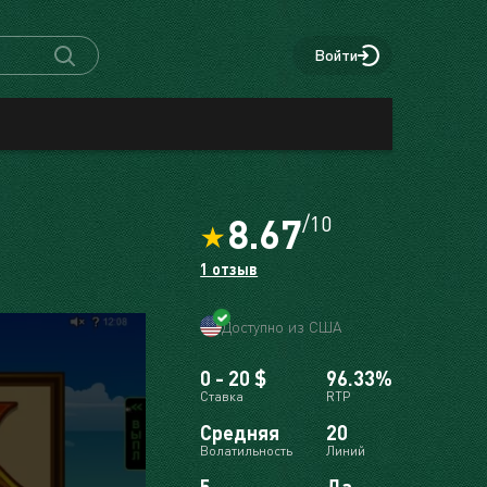
Войти
8.67
/10
1 отзыв
Доступно из США
0 - 20 $
96.33%
Ставка
RTP
Средняя
20
Волатильность
Линий