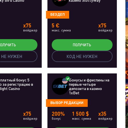
ky Bird Casino
казино SlottyWay
БЕЗДЕП
x75
5 €
x75
вейджер
макс. сумма
вейджер
ОЛУЧИТЬ
ПОЛУЧИТЬ
 НЕ НУЖЕН
КОД НЕ НУЖЕН
платный бонус 5
Бонусы и фриспины на
о за регистрацию в
первые четыре
Right Casino
депозита в казино
1xBet
ВЫБОР РЕДАКЦИИ
x75
200%
1 500 $
x35
вейджер
бонус
макс. сумма
вейджер