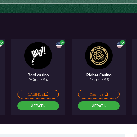
Booi casino
Riobet Casino
Рейтинг 9.4
Рейтинг 9.5
CASINOZ
Casinoz
ИГРАТЬ
ИГРАТЬ