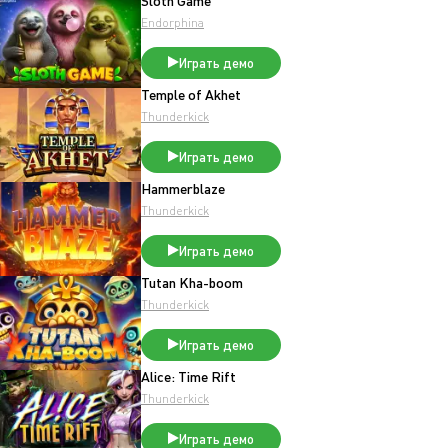
Sloth Game
Endorphina
Играть демо
Temple of Akhet
Thunderkick
Играть демо
Hammerblaze
Thunderkick
Играть демо
Tutan Kha-boom
Thunderkick
Играть демо
Alice: Time Rift
Thunderkick
Играть демо