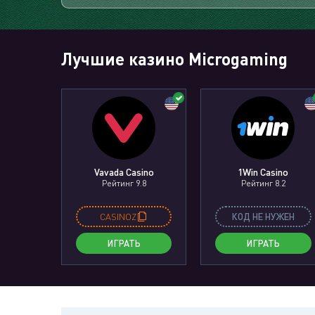
Лучшие казино Microgaming
Vavada Casino
1Win Casino
Рейтинг 9.8
Рейтинг 8.2
CASINOZ
КОД НЕ НУЖЕН
ИГРАТЬ
ИГРАТЬ