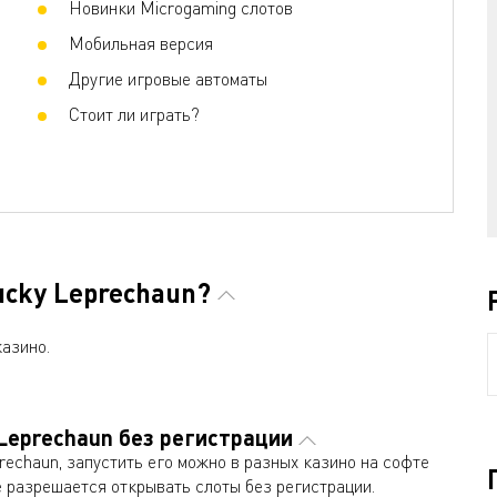
Новинки Microgaming слотов
Мобильная версия
Другие игровые автоматы
Стоит ли играть?
ucky Leprechaun?
азино.
 Leprechaun без регистрации
rechaun, запустить его можно в разных казино на софте
е разрешается открывать слоты без регистрации.