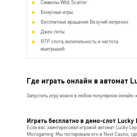
Символы Wild, Scatter
Бонусные игры
Бесплатные вращения Везучий лепрекон
Джек-поты
RTP слота, волатильность и частота
выигрышей
Где играть онлайн в автомат L
Запустить игру можно в любом популярном онлайн-к
Играть бесплатно в демо-слот Lucky
Если вас заинтересовал игровой автомат Lucky Lep
Microgaming. Мы тестировали его в Next Casino, гд