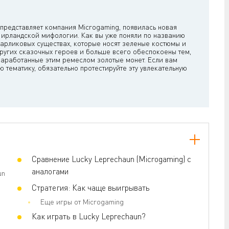
 представляет компания Microgaming, появилась новая
 ирландской мифологии. Как вы уже поняли по названию
арликовых существах, которые носят зеленые костюмы и
ругих сказочных героев и больше всего обеспокоены тем,
заработанные этим ремеслом золотые монет. Если вам
 тематику, обязательно протестируйте эту увлекательную
Сравнение Lucky Leprechaun (Microgaming) с
аналогами
un
Стратегия: Как чаще выигрывать
Еще игры от Microgaming
Как играть в Lucky Leprechaun?