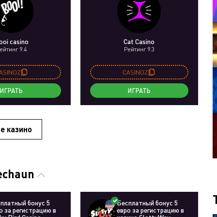
ooi casino
Cat Casino
ейтинг 9.4
Рейтинг 9.3
ASINOZ
CASINOZ
ИГРАТЬ
ИГРАТЬ
е казино
echaun
платный бонус 5
Бесплатный бонус 5
о за регистрацию в
евро за регистрацию в