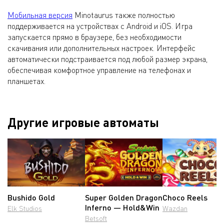
Мобильная версия
Minotaurus также полностью
поддерживается на устройствах с Android и iOS. Игра
запускается прямо в браузере, без необходимости
скачивания или дополнительных настроек. Интерфейс
автоматически подстраивается под любой размер экрана,
обеспечивая комфортное управление на телефонах и
планшетах.
Другие игровые автоматы
Bushido Gold
Super Golden Dragon
Choco Reels
Inferno — Hold&Win
Elk Studios
Wazdan
Betsoft