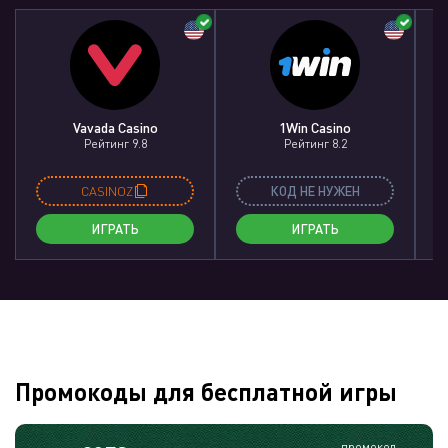
Vavada Casino
1Win Casino
Рейтинг 9.8
Рейтинг 8.2
CASINOZ
КОД НЕ НУЖЕН
ИГРАТЬ
ИГРАТЬ
Промокоды для бесплатной игры
промокод