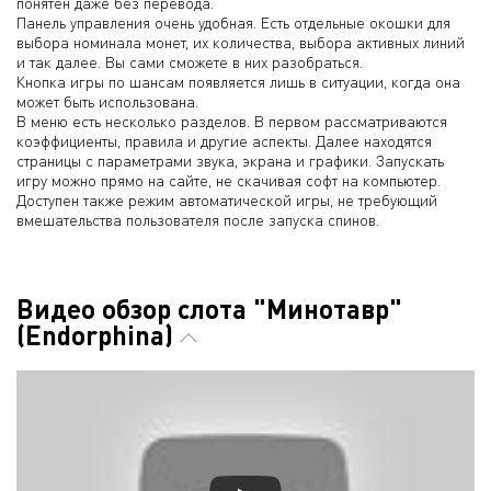
понятен даже без перевода.
Панель управления очень удобная. Есть отдельные окошки для
выбора номинала монет, их количества, выбора активных линий
и так далее. Вы сами сможете в них разобраться.
Кнопка игры по шансам появляется лишь в ситуации, когда она
может быть использована.
В меню есть несколько разделов. В первом рассматриваются
коэффициенты, правила и другие аспекты. Далее находятся
страницы с параметрами звука, экрана и графики. Запускать
игру можно прямо на сайте, не скачивая софт на компьютер.
Доступен также режим автоматической игры, не требующий
вмешательства пользователя после запуска спинов.
Видео обзор слота "Минотавр"
(Endorphina)