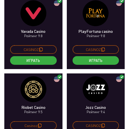
Vavada Casino
PlayFortuna casino
Рейтинг 9.8
Рейтинг 9.8
CASINOZ
CASINOZ
ИГРАТЬ
ИГРАТЬ
Riobet Casino
Jozz Casino
Рейтинг 9.5
Рейтинг 9.4
Casinoz
CASINOZ