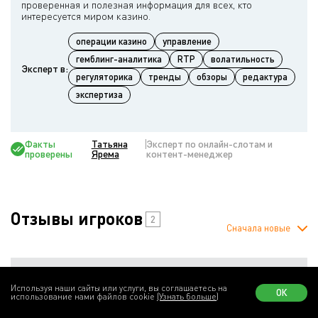
проверенная и полезная информация для всех, кто
операции казино
управление
гемблинг-аналитика
RTP
волатильность
Эксперт в:
регуляторика
тренды
обзоры
редактура
экспертиза
Факты
Татьяна
Эксперт по онлайн-слотам и
проверены
Ярема
контент-менеджер
Отзывы игроков
2
Сначала новые
Используя наши сайты или услуги, вы соглашаетесь на
Чтобы оставить комментарий, необходимо
ОК
использование нами файлов cookie
(Узнать больше)
авторизоваться: