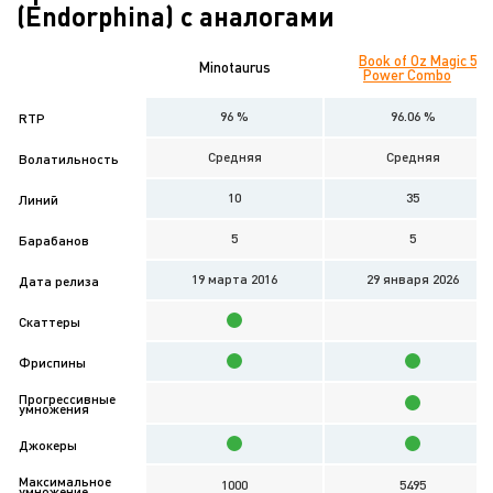
(Endorphina) с аналогами
Book of Oz Magic 5
Minotaurus
Power Combo
96 %
96.06 %
RTP
Средняя
Средняя
Волатильность
10
35
Линий
5
5
Барабанов
19 мартa 2016
29 января 2026
Дата релиза
Скаттеры
Фриспины
Прогрессивные
умножения
Джокеры
Максимальное
1000
5495
умножение