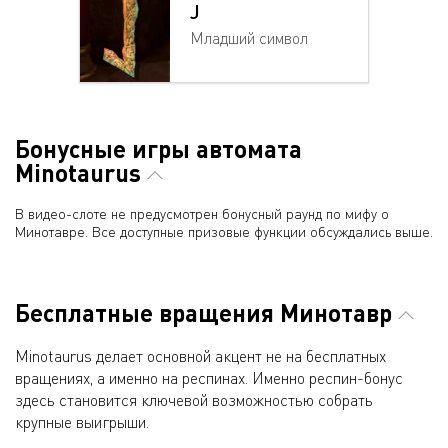
J
Младший символ
Бонусные игры автомата
Minotaurus
В видео-слоте не предусмотрен бонусный раунд по мифу о
Минотавре. Все доступные призовые функции обсуждались выше.
Бесплатные вращения Минотавр
Minotaurus делает основной акцент не на бесплатных
вращениях, а именно на респинах. Именно респин-бонус
здесь становится ключевой возможностью собрать
крупные выигрыши.