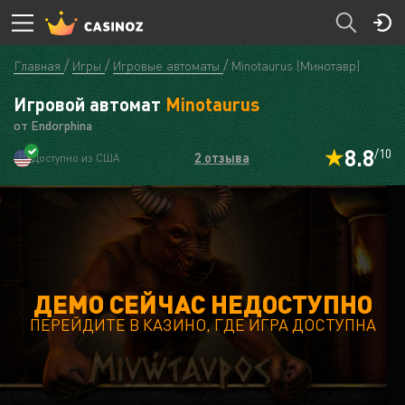
Главная
Игры
Игровые автоматы
Minotaurus (Минотавр)
Игровой автомат
Minotaurus
от Endorphina
8.8
/10
2 отзыва
Доступно из США
ДЕМО СЕЙЧАС НЕДОСТУПНО
ПЕРЕЙДИТЕ В КАЗИНО, ГДЕ ИГРА ДОСТУПНА