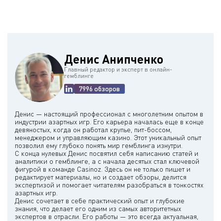
Денис Анипченко
Главный редактор и эксперт в онлайн-
гемблинге
7996 обзоров
Денис — настоящий профессионал с многолетним опытом в
индустрии азартных игр. Его карьера началась еще в конце
девяностых, когда он работал крупье, пит-боссом,
менеджером и управляющим казино. Этот уникальный опыт
позволил ему глубоко понять мир гемблинга изнутри.
С конца нулевых Денис посвятил себя написанию статей и
аналитики о гемблинге, а с начала десятых стал ключевой
фигурой в команде Casinoz. Здесь он не только пишет и
редактирует материалы, но и создает обзоры, делится
экспертизой и помогает читателям разобраться в тонкостях
азартных игр.
Денис сочетает в себе практический опыт и глубокие
знания, что делает его одним из самых авторитетных
экспертов в отрасли. Его работы — это всегда актуальная,