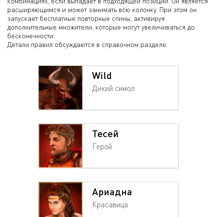
комбинациях, если выпадает в подходящей позиции. Он является
расширяющимся и может занимать всю колонку. При этом он
запускает бесплатные повторные спины, активируя
дополнительные множители, которые могут увеличиваться до
бесконечности.
Детали правил обсуждаются в справочном разделе.
Wild
Дикий симол
Тесей
Герой
Ариадна
Красавица