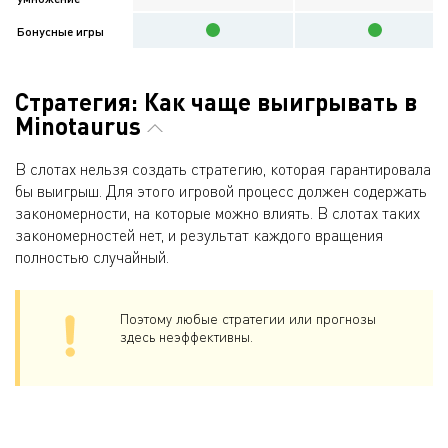
Бонусные игры
Стратегия: Как чаще выигрывать в
Minotaurus
В слотах нельзя создать стратегию, которая гарантировала
бы выигрыш. Для этого игровой процесс должен содержать
закономерности, на которые можно влиять. В слотах таких
закономерностей нет, и результат каждого вращения
полностью случайный.
Поэтому любые стратегии или прогнозы
здесь неэффективны.