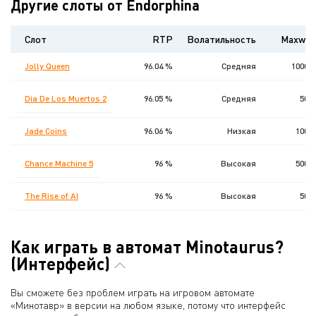
Другие слоты от Endorphina
Слот
RTP
Волатильность
Maxwin
Jolly Queen
96.04 %
Средняя
10000
Dia De Los Muertos 2
96.05 %
Средняя
500
Jade Coins
96.06 %
Низкая
1000
Chance Machine 5
96 %
Высокая
5000
The Rise of AI
96 %
Высокая
500
Как играть в автомат Minotaurus?
(Интерфейс)
Вы сможете без проблем играть на игровом автомате
«Минотавр» в версии на любом языке, потому что интерфейс