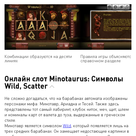
Комбинации образуются на десяти
Правила игры объясняются 
линиях
справочном разделе
Онлайн слот Minotaurus: Символы
Wild, Scatter
Не сложно догадаться, что на барабанах автомата изображены
персонажи мифа: Минотавр, Ариадна и Тесей. Также здесь
представлены тот самый лабиринт, клубок ниток, меч, щит, шлем
и номиналы карт от валета до туза, выдержанные в греческом
стиле.
Минотавр является символом
Wild
, который появляется лишь на
трех средних барабанах. Он замещает недостающие картинки в