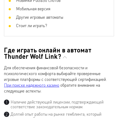
Новинки FuGaSo слотов
Мобильная версия
Другие игровые автоматы
Стоит ли играть?
Где играть онлайн в автомат
Thunder Wolf Link?
Для обеспечения финансовой безопасности и
психологического комфорта выбирайте проверенные
игровые платформы с соответствующей сертификацией.
При поиске надежного казино
обратите внимание на
следующие аспекты:
Наличие действующей лицензии, подтверждающей
соответствие законодательным нормам.
Долгий опыт работы на рынке гемблинга, который