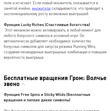
поле и исчезает. Если новый множитель оказывается в
занятой ячейке,
множители
складываются, что приводит к
экспоненциальному росту возможных выигрышей.
Функция Lucky Riches (Счастливые богатства)
Этот механизм можно активировать в любой момент для
любого бонусного символа в основной игре. Он
автоматически добавляет необходимое количество
бонусных символов для запуска режима Running Wins,
создавая неожиданные выигрышные комбинации и повышая
вероятность выигрыша.
Бесплатные вращения Гром: Волчье
звено
Функция Free Spins и Sticky Wilds (Бесплатные
вращения и липкие дикие символы)
Эта функция запускается при выпадении трех символов