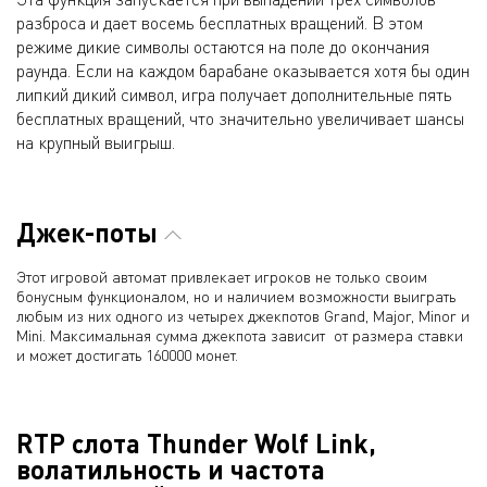
разброса и дает восемь бесплатных вращений. В этом
режиме дикие символы остаются на поле до окончания
раунда. Если на каждом барабане оказывается хотя бы один
липкий дикий символ, игра получает дополнительные пять
бесплатных вращений, что значительно увеличивает шансы
на крупный выигрыш.
Джек-поты
Этот игровой автомат привлекает игроков не только своим
бонусным функционалом, но и наличием возможности выиграть
любым из них одного из четырех джекпотов Grand, Major, Minor и
Mini. Максимальная сумма джекпота зависит от размера ставки
и может достигать 160000 монет.
RTP слота Thunder Wolf Link,
волатильность и частота