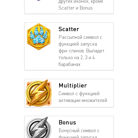
других иконок, кроме
Scatter и Bonus
Scatter
Рассыпной символ с
функцией запуска
фри-спинов. Выпадет
только на 2, 3 и 4
барабанах
Multiplier
Символ с функцией
активации множителей
Bonus
Бонусный символ с
функцией запуска