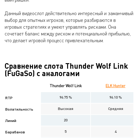
Данный видеослот действительно интересный и заманчивый
выбор для опытных игроков, которые разбираются в
игровых стратегиях и умеют управлять рисками. Она
сочетает баланс между риском и потенциальной прибылью,
что делает игровой процесс привлекательным.
Сравнение слота Thunder Wolf Link
(FuGaSo) с аналогами
Thunder Wolf Link
ELK Hunter
96.75 %
96.10 %
RTP
Высокая
Средняя
Волатильность
20
Линий
5
4
Барабанов