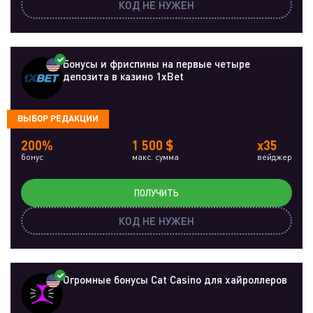
КОД НЕ НУЖЕН
Бонусы и фриспины на первые четыре
депозита в казино 1xBet
ВЫБОР РЕДАКЦИИ
200%
1 500 $
x35
бонус
макс. сумма
вейджер
ПОЛУЧИТЬ
КОД НЕ НУЖЕН
Огромные бонусы Cat Casino для хайроллеров