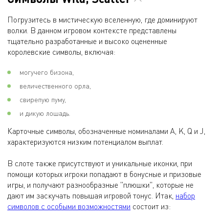
Погрузитесь в мистическую вселенную, где доминируют
волки. В данном игровом контексте представлены
тщательно разработанные и высоко оцененные
королевские символы, включая:
могучего бизона,
величественного орла,
свирепую пуму,
и дикую лошадь.
Карточные символы, обозначенные номиналами A, K, Q и J,
характеризуются низким потенциалом выплат.
В слоте также присутствуют и уникальные иконки, при
помощи которых игроки попадают в бонусные и призовые
игры, и получают разнообразные "плюшки", которые не
дают им заскучать повышая игровой тонус. Итак,
набор
символов с особыми возможностями
состоит из: