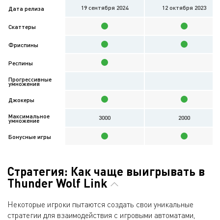
19 сентября 2024
12 октября 2023
Дата релиза
Cкаттеры
Фриспины
Респины
Прогрессивные
умножения
Джокеры
Максимальное
3000
2000
умножение
Бонусные игры
Стратегия: Как чаще выигрывать в
Thunder Wolf Link
Некоторые игроки пытаются создать свои уникальные
стратегии для взаимодействия с игровыми автоматами,