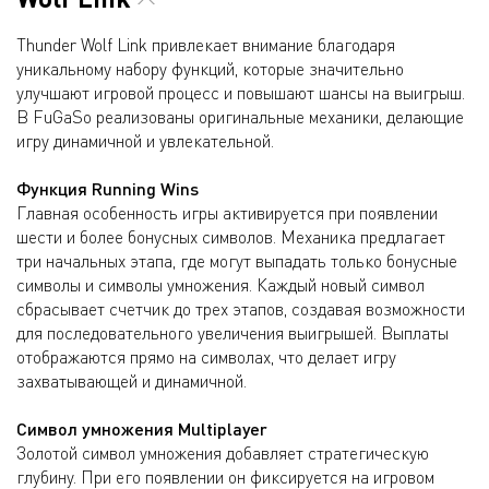
Thunder Wolf Link привлекает внимание благодаря
уникальному набору функций, которые значительно
улучшают игровой процесс и повышают шансы на выигрыш.
В FuGaSo реализованы оригинальные механики, делающие
игру динамичной и увлекательной.
Функция Running Wins
Главная особенность игры активируется при появлении
шести и более бонусных символов. Механика предлагает
три начальных этапа, где могут выпадать только бонусные
символы и символы умножения. Каждый новый символ
сбрасывает счетчик до трех этапов, создавая возможности
для последовательного увеличения выигрышей. Выплаты
отображаются прямо на символах, что делает игру
захватывающей и динамичной.
Символ умножения Multiplayer
Золотой символ умножения добавляет стратегическую
глубину. При его появлении он фиксируется на игровом