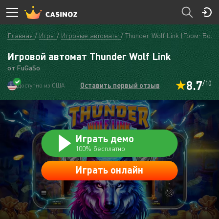
Casinoz
ПЕРЕЙТИ
Главная
Игры
Игровые автоматы
Thunder Wolf Link (Гром: Волч
Игровой автомат Thunder Wolf Link
от FuGaSo
8.7
/10
Оставить первый отзыв
Доступно из США
Играть демо
100% бесплатно
Играть онлайн