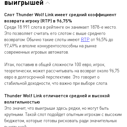
выигрышей
Слот Thunder Wolf Link имеет средний коэффициент
возврата игроку (RTP) в 96,75%
Среди 18 991 слота в рейтинге он занимает 1878-е место.
Это позволяет считать его слотом с выше среднего
возвратом. Обычно такие слоты имеют
RTP
от 96,5% до
97,49% и вполне конкурентоспособны на рынке
современных игровых автоматов.
Итак, поставив в общей сложности 100 евро, игрок,
теоретически, может рассчитывать на возврат около 96,75
евро в долгосрочной перспективе. Это говорит о
стабильной доходности, что важно при выборе слота.
Thunder Wolf Link отличается средней и высокой
волатильностью
Это значит, что выигрыши здесь редки, но могут быть
крупными. Такой слот подойдет опытным игрокам с высоким
бюджетом, которые готовы рисковать ради значительных
выигрышей.