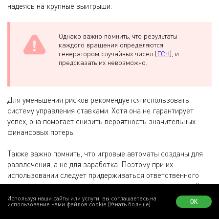
надеясь на крупные выигрыши.
Однако важно помнить, что результаты
каждого вращения определяются
генератором случайных чисел (
ГСЧ
), и
предсказать их невозможно.
Для уменьшения рисков рекомендуется использовать
систему управления ставками. Хотя она не гарантирует
успех, она помогает снизить вероятность значительных
финансовых потерь.
Также важно помнить, что игровые автоматы созданы для
развлечения, а не для заработка. Поэтому при их
использовании следует придерживаться ответственного
подхода к азартным играм, рассматривая потенциальный
выигрыш как приятный бонус, а не основной мотив.
Используя наши сайты или услуги, вы соглашаетесь на
ОК
использование нами файлов cookie
(Узнать больше)