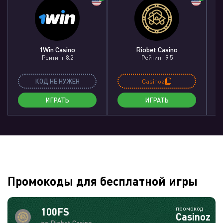
1Win Casino
Riobet Casino
Рейтинг 8.2
Рейтинг 9.5
КОД НЕ НУЖЕН
Casinoz
ИГРАТЬ
ИГРАТЬ
Промокоды для бесплатной игры
промокод
100FS
Casinoz
от Riobet Casino