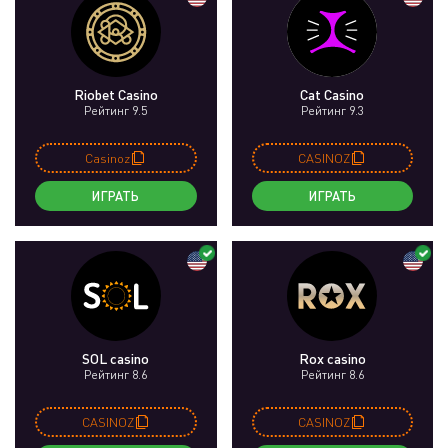
Riobet Casino
Cat Casino
Рейтинг 9.5
Рейтинг 9.3
Casinoz
CASINOZ
ИГРАТЬ
ИГРАТЬ
SOL casino
Rox casino
Рейтинг 8.6
Рейтинг 8.6
CASINOZ
CASINOZ