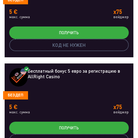
5 €
x75
макс. сумма
вейджер
ПОЛУЧИТЬ
КОД НЕ НУЖЕН
Бесплатный бонус 5 евро за регистрацию в
AllRight Casino
БЕЗДЕП
5 €
x75
макс. сумма
вейджер
ПОЛУЧИТЬ