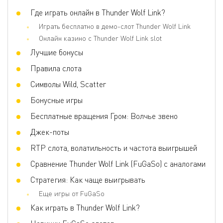
Джокеры
Где играть онлайн в Thunder Wolf Link?
Да
Играть бесплатно в демо-слот Thunder Wolf Link
Скаттер
Да
Онлайн казино с Thunder Wolf Link slot
Игра по равным шансам
Нет
Лучшие бонусы
Бонусные игры
Free Spins, Bonus Game, Running Wins
Правила слота
Feature, Running Wins Jackpots, Lucky
Riches Feature, Multiplier Symbol
Символы Wild, Scatter
Волатильность
Высокая
Бонусные игры
3D слот
Да
Бесплатные вращения Гром: Волчье звено
Респины
Да
Джек-поты
Фриспины
Да
RTP слота, волатильность и частота выигрышей
Прогрессивные умножения
Нет
Сравнение Thunder Wolf Link (FuGaSo) с аналогами
Стратегия: Как чаще выигрывать
Еще игры от FuGaSo
Как играть в Thunder Wolf Link?