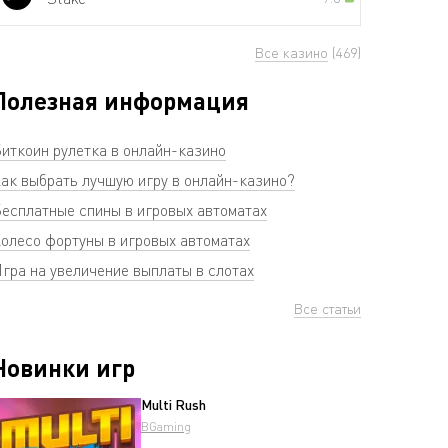
Все казино
(469)
Полезная информация
иткоин рулетка в онлайн-казино
ак выбрать лучшую игру в онлайн-казино?
есплатные спины в игровых автоматах
олесо фортуны в игровых автоматах
гра на увеличение выплаты в слотах
Все статьи
Новинки игр
Multi Rush
BGaming