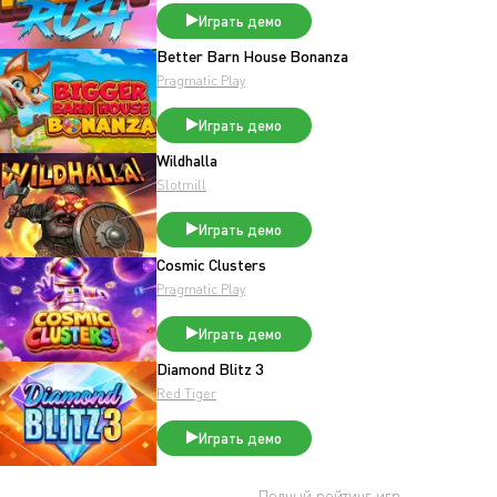
Играть демо
Better Barn House Bonanza
Pragmatic Play
Играть демо
Wildhalla
Slotmill
Играть демо
Cosmic Clusters
Pragmatic Play
Играть демо
Diamond Blitz 3
Red Tiger
Играть демо
Полный рейтинг игр