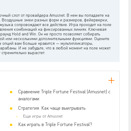
асочный слот от провайдера Amusnet. В нем вы попадаете на
. Воздушные змеи разных форм и размеров, фейерверки,
музыка сопровождают все действие. Игра проходит на поле
авления комбинаций на фиксированных линиях. Ключевая
аунд Hold and Win. Он не просто позволяет собирать
ной или несколькими дополнительными функциями. Оцените
 из опций вам больше нравится — мультипликаторы,
рабаны. И не забудьте, что в любой момент на поле может
т стремительно вырастет.
Сравнение Triple Fortune Festival (Amusnet) с
аналогами
Стратегия: Как чаще выигрывать
Еще игры от Amusnet
Как играть в Triple Fortune Festival?