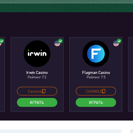
Irwin Casino
Flagman Casino
Рейтинг 7.3
Рейтинг 7.5
Casinoz
CASINOZ
ИГРАТЬ
ИГРАТЬ