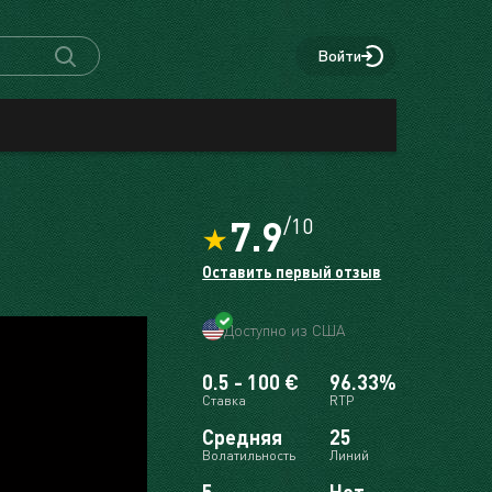
Войти
7.9
/10
Оставить первый отзыв
Доступно из США
0.5 - 100 €
96.33%
Ставка
RTP
Средняя
25
Волатильность
Линий