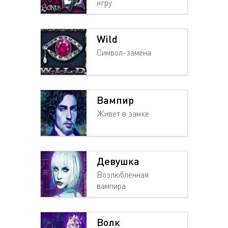
игру
Wild
Символ-замена
Вампир
Живет в замке
Девушка
Возлюбленная
вампира
Волк