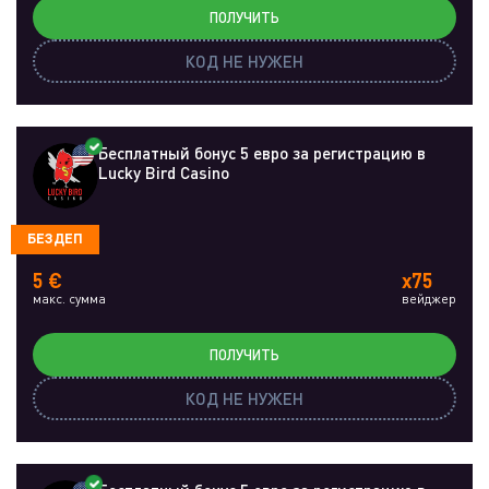
ПОЛУЧИТЬ
КОД НЕ НУЖЕН
Бесплатный бонус 5 евро за регистрацию в
Lucky Bird Casino
БЕЗДЕП
5 €
x75
макс. сумма
вейджер
ПОЛУЧИТЬ
КОД НЕ НУЖЕН