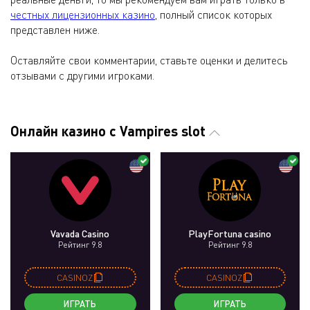
честных лицензионных казино
, полный список которых
представлен ниже.
Оставляйте свои комментарии, ставьте оценки и делитесь
отзывами с другими игроками.
Онлайн казино с Vampires slot
Vavada Casino
PlayFortuna casino
Рейтинг 9.8
Рейтинг 9.8
CASINOZ
CASINOZ
ИГРАТЬ
ИГРАТЬ