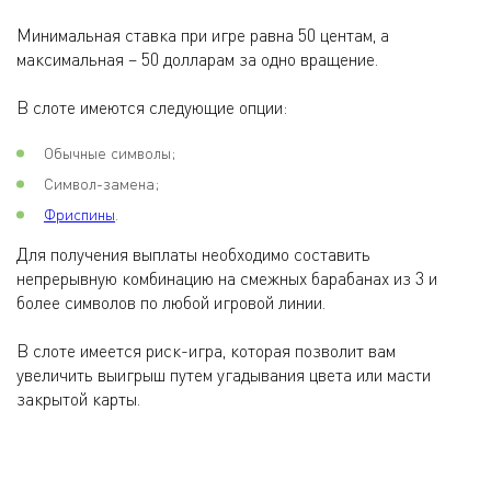
Минимальная ставка при игре равна 50 центам, а
максимальная – 50 долларам за одно вращение.
В слоте имеются следующие опции:
Обычные символы;
Символ-замена;
Фриспины
.
Для получения выплаты необходимо составить
непрерывную комбинацию на смежных барабанах из 3 и
более символов по любой игровой линии.
В слоте имеется риск-игра, которая позволит вам
увеличить выигрыш путем угадывания цвета или масти
закрытой карты.