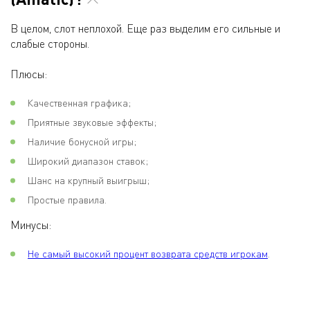
В целом, слот неплохой. Еще раз выделим его сильные и
слабые стороны.
Плюсы:
Качественная графика;
Приятные звуковые эффекты;
Наличие бонусной игры;
Широкий диапазон ставок;
Шанс на крупный выигрыш;
Простые правила.
Минусы:
Не самый высокий процент возврата средств игрокам
.