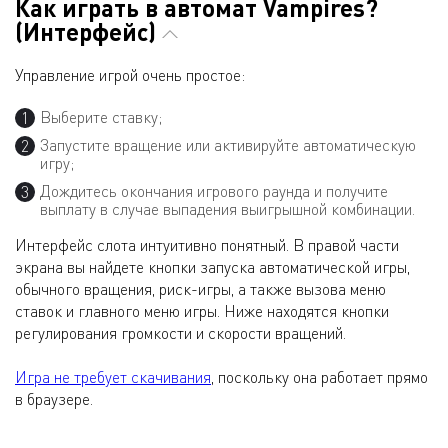
Как играть в автомат Vampires?
(Интерфейс)
Управление игрой очень простое:
Выберите ставку;
Запустите вращение или активируйте автоматическую
игру;
Дождитесь окончания игрового раунда и получите
выплату в случае выпадения выигрышной комбинации.
Интерфейс слота интуитивно понятный. В правой части
экрана вы найдете кнопки запуска автоматической игры,
обычного вращения, риск-игры, а также вызова меню
ставок и главного меню игры. Ниже находятся кнопки
регулирования громкости и скорости вращений.
Игра не требует скачивания
, поскольку она работает прямо
в браузере.