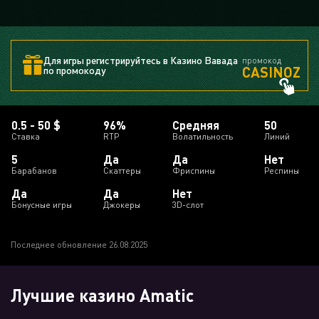
Для игры регистрируйтесь в Казино Вавада
промокод
CASINOZ
по промокоду
0.5 - 50 $
96%
Средняя
50
Ставка
RTP
Волатильность
Линий
5
Да
Да
Нет
Барабанов
Скаттеры
Фриспины
Респины
Да
Да
Нет
Бонусные игры
Джокеры
3D-слот
Последнее обновление 26.08.2025
Лучшие казино Amatic