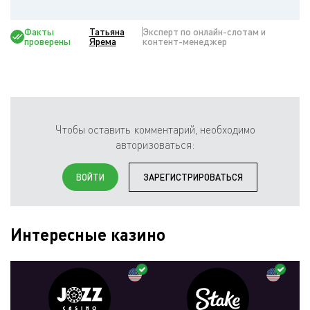
Факты
Татьяна
Эксперт по онлайн-слотам и
проверены
Ярема
контент-менеджер
Чтобы оставить комментарий, необходимо
авторизоваться:
ВОЙТИ
ЗАРЕГИСТРИРОВАТЬСЯ
Интересные казино