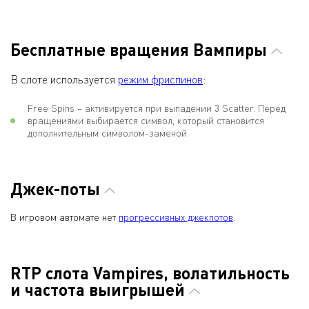
Бесплатные вращения Вампиры
В слоте используется
режим фриспинов
:
Free Spins – активируется при выпадении 3 Scatter. Перед
вращениями выбирается символ, который становится
дополнительным символом-заменой.
Джек-поты
В игровом автомате нет
прогрессивных джекпотов
.
RTP слота Vampires, волатильность
и частота выигрышей