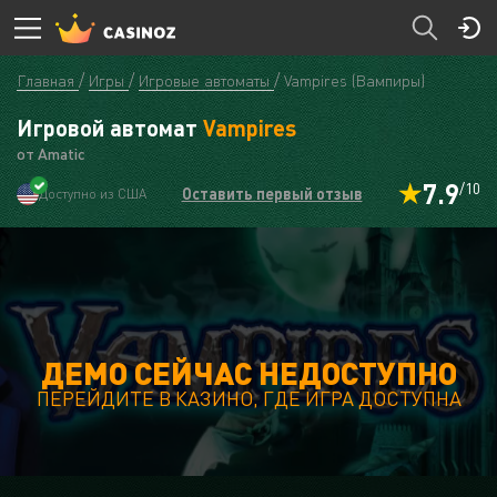
Главная
Игры
Игровые автоматы
Vampires (Вампиры)
Игровой автомат
Vampires
от Amatic
7.9
/10
Оставить первый отзыв
Доступно из США
ДЕМО СЕЙЧАС НЕДОСТУПНО
ПЕРЕЙДИТЕ В КАЗИНО, ГДЕ ИГРА ДОСТУПНА