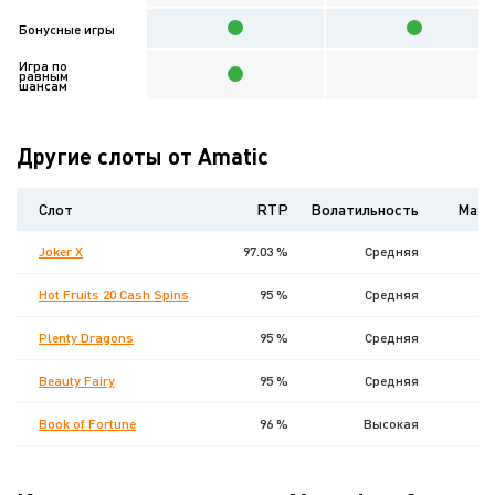
Бонусные игры
Игра по
равным
шансам
Другие слоты от Amatic
Слот
RTP
Волатильность
Maxw
Joker X
97.03 %
Средняя
10
Hot Fruits 20 Cash Spins
95 %
Средняя
20
Plenty Dragons
95 %
Средняя
15
Beauty Fairy
95 %
Средняя
10
Book of Fortune
96 %
Высокая
50