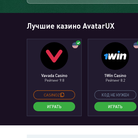
Лучшие казино AvatarUX
Vavada Casino
1Win Casino
Рейтинг 9.8
Рейтинг 8.2
CASINOZ
КОД НЕ НУЖЕН
ИГРАТЬ
ИГРАТЬ