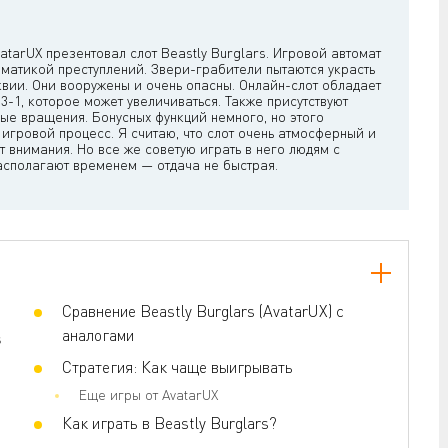
atarUX презентовал слот Beastly Burglars. Игровой автомат
ематикой преступлений. Звери-грабители пытаются украсть
вии. Они вооружены и очень опасны. Онлайн-слот обладает
-1, которое может увеличиваться. Также присутствуют
ые вращения. Бонусных функций немного, но этого
 игровой процесс. Я считаю, что слот очень атмосферный и
т внимания. Но все же советую играть в него людям с
сполагают временем — отдача не быстрая.
Сравнение Beastly Burglars (AvatarUX) с
аналогами
s
Стратегия: Как чаще выигрывать
Еще игры от AvatarUX
Как играть в Beastly Burglars?