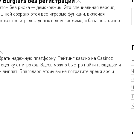
y Burglars без регистрации
атом без риска — демо-режим. Это специальная версия,
. В ней сохраняются все игровые функции, включая
ножество игр, доступных в демо-режиме, и база постоянно
брать надежную платформу. Рейтинг казино на Casinoz
Б
оценку от игроков. Здесь можно быстро найти площадки и
и выплат. Благодаря этому вы не потратите время зря и
Ч
а
Ч
Т
К