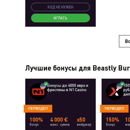
КОД НЕ НУЖЕН
ИГРАТЬ
Вс
Лучшие бонусы для Beastly Bur
Бонусы до 4000 евро и
150
фриспины в N1 Casino
руб
деп
ПЕРВОДЕП
ПЕРВОДЕП
100%
4 000 €
x50
150%
1
бонус
макс. сумма
вейджер
бонус
ма