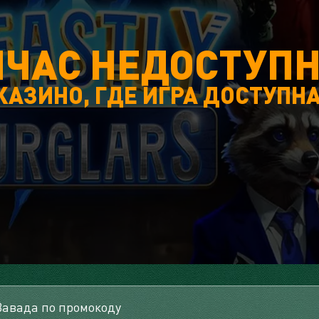
ЙЧАС НЕДОСТУП
КАЗИНО, ГДЕ ИГРА ДОСТУПН
Вавада по промокоду