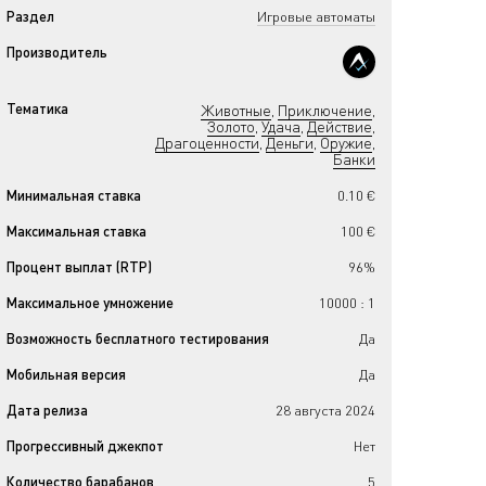
Раздел
Игровые автоматы
Производитель
Тематика
Животные
Приключение
,
,
Золото
Удача
Действие
,
,
,
Драгоценности
Деньги
Оружие
,
,
,
Банки
Минимальная ставка
0.10 €
Максимальная ставка
100 €
Процент выплат (RTP)
96%
Максимальное умножение
10000 : 1
Возможность бесплатного тестирования
Да
Мобильная версия
Да
Дата релиза
28 августа 2024
Прогрессивный джекпот
Нет
Количество барабанов
5