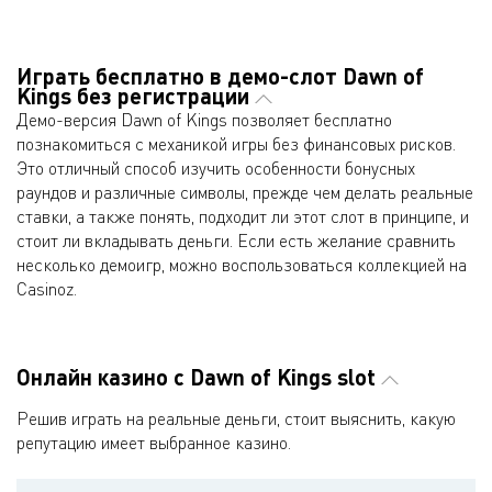
Играть бесплатно в демо-слот Dawn of
Kings без регистрации
Демо-версия Dawn of Kings позволяет бесплатно
познакомиться с механикой игры без финансовых рисков.
Это отличный способ изучить особенности бонусных
раундов и различные символы, прежде чем делать реальные
ставки, а также понять, подходит ли этот слот в принципе, и
стоит ли вкладывать деньги. Если есть желание сравнить
несколько демоигр, можно воспользоваться коллекцией на
Casinoz.
Онлайн казино с Dawn of Kings slot
Решив играть на реальные деньги, стоит выяснить, какую
репутацию имеет выбранное казино.