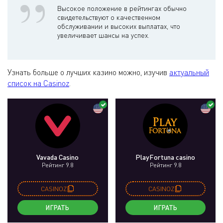
Высокое положение в рейтингах обычно
свидетельствуют о качественном
обслуживании и высоких выплатах, что
увеличивает шансы на успех.
Узнать больше о лучших казино можно, изучив
актуальный
список на Casinoz
.
Vavada Casino
PlayFortuna casino
Рейтинг 9.8
Рейтинг 9.8
CASINOZ
CASINOZ
ИГРАТЬ
ИГРАТЬ