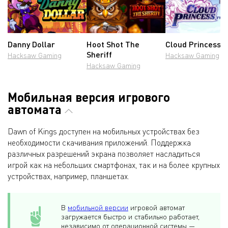
Danny Dollar
Hoot Shot The
Cloud Princess
Sheriff
Hacksaw Gaming
Hacksaw Gaming
Hacksaw Gaming
Мобильная версия игрового
автомата
Dawn of Kings доступен на мобильных устройствах без
необходимости скачивания приложений. Поддержка
различных разрешений экрана позволяет насладиться
игрой как на небольших смартфонах, так и на более крупных
устройствах, например, планшетах.
В
мобильной версии
игровой автомат
загружается быстро и стабильно работает,
независимо от операционной системы —