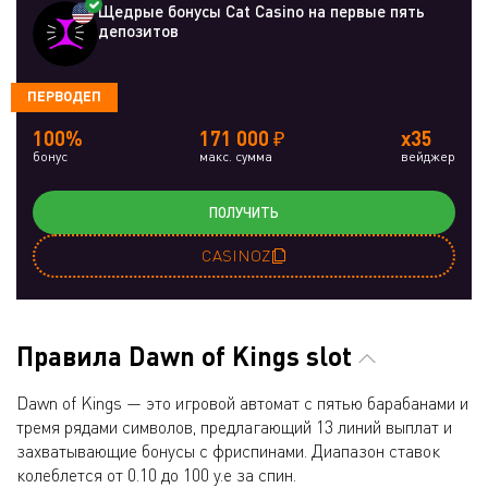
Щедрые бонусы Cat Casino на первые пять
депозитов
ПЕРВОДЕП
100%
171 000 ₽
x35
бонус
макс. сумма
вейджер
ПОЛУЧИТЬ
CASINOZ
Правила Dawn of Kings slot
Dawn of Kings — это игровой автомат с пятью барабанами и
тремя рядами символов, предлагающий 13 линий выплат и
захватывающие бонусы с фриспинами. Диапазон ставок
колеблется от 0.10 до 100 у.е за спин.