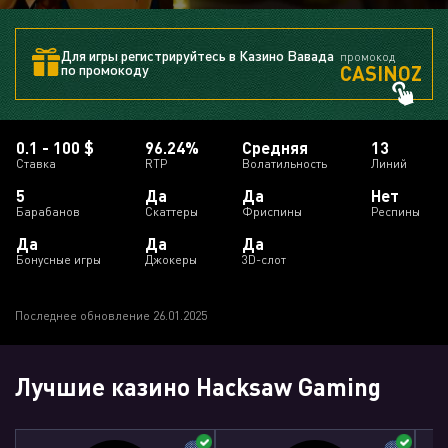
Для игры регистрируйтесь в Казино Вавада
промокод
CASINOZ
по промокоду
0.1 - 100 $
96.24%
Средняя
13
Ставка
RTP
Волатильность
Линий
5
Да
Да
Нет
Барабанов
Скаттеры
Фриспины
Респины
Да
Да
Да
Бонусные игры
Джокеры
3D-слот
Последнее обновление 26.01.2025
Лучшие казино Hacksaw Gaming