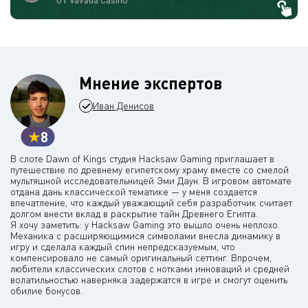
Мнение экспертов
Иван Денисов
8
В слоте Dawn of Kings студия Hacksaw Gaming приглашает в
путешествие по древнему египетскому храму вместе со смелой
мультяшной исследовательницей Эми Даун. В игровом автомате
отдана дань классической тематике — у меня создается
впечатление, что каждый уважающий себя разработчик считает
долгом внести вклад в раскрытие тайн Древнего Египта.
Я хочу заметить: у Hacksaw Gaming это вышло очень неплохо.
Механика с расширяющимися символами внесла динамику в
игру и сделала каждый спин непредсказуемым, что
компенсировало не самый оригинальный сеттинг. Впрочем,
любители классических слотов с нотками инноваций и средней
волатильностью наверняка задержатся в игре и смогут оценить
обилие бонусов.