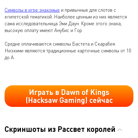
Символы в игре знакомые
и привычные для слотов с
египетской тематикой. Наиболее ценным из них является
сама исследовательница Эми Даун. Кроме этого знака,
высокую оплату имеют Анубис и Гор.
Средне оплачиваются символы Бастета и Скарабея.
Низкими являются традиционные карточные символы от 10
до A.
Играть в Dawn of Kings
(Hacksaw Gaming) сейчас
Скриншоты из Рассвет королей