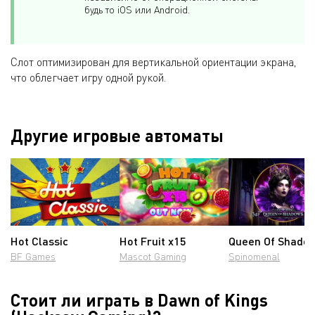
будь то iOS или Android.
Слот оптимизирован для вертикальной ориентации экрана,
что облегчает игру одной рукой.
Другие игровые автоматы
Hot Classic
Hot Fruit x15
Queen Of Shado
BF Games
Mascot Gaming
Spinomenal
Стоит ли играть в Dawn of Kings