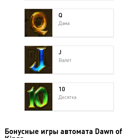
Q
Дама
J
Валет
10
Десятка
Бонусные игры автомата Dawn of