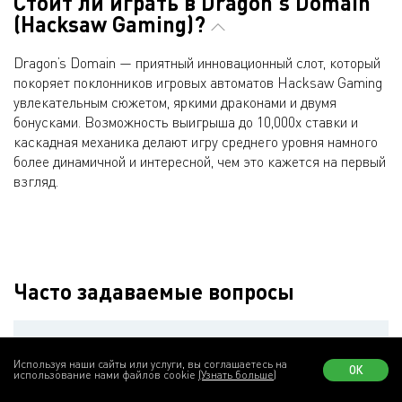
Стоит ли играть в Dragon's Domain
(Hacksaw Gaming)?
Dragon’s Domain — приятный инновационный слот, который
покоряет поклонников игровых автоматов Hacksaw Gaming
увлекательным сюжетом, яркими драконами и двумя
бонусками. Возможность выигрыша до 10,000x ставки и
каскадная механика делают игру среднего уровня намного
более динамичной и интересной, чем это кажется на первый
взгляд.
Часто задаваемые вопросы
💰 Какой RTP слота Dragon’s Domain от
Hacksaw Gaming?
Используя наши сайты или услуги, вы соглашаетесь на
ОК
использование нами файлов cookie
(Узнать больше)
RTP слота Dragon’s Domain составляет
96.31%, но этот