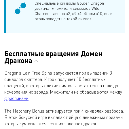
Специальные символы Golden Dragon
увеличат множители символов Wild
Charred Land на x2, x3, x4, x5 или x10, если
огонь попадет на такой символ.
Бесплатные вращения Домен
Дракона
Dragon’s Lair Free Spins запускается при выпадении 3
символов скаттера. Игрок получает 10 бесплатных
вращений, в которых дикие символы остаются на поле до
исчерпания их заряда. Множители не сбрасываются между
фриспинами
.
The Hatchery Bonus активируется при 4 символах разброса.
В этой бонусной игре выпадают яйца с денежными призами,
которые умножаются, если их задевает дракон.