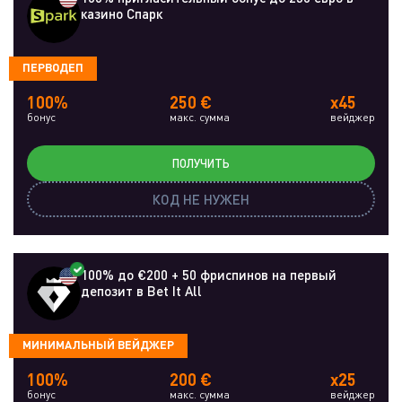
казино Спарк
ПЕРВОДЕП
100%
250 €
x45
бонус
макс. сумма
вейджер
ПОЛУЧИТЬ
КОД НЕ НУЖЕН
100% до €200 + 50 фриспинов на первый
депозит в Bet It All
МИНИМАЛЬНЫЙ ВЕЙДЖЕР
100%
200 €
x25
бонус
макс. сумма
вейджер