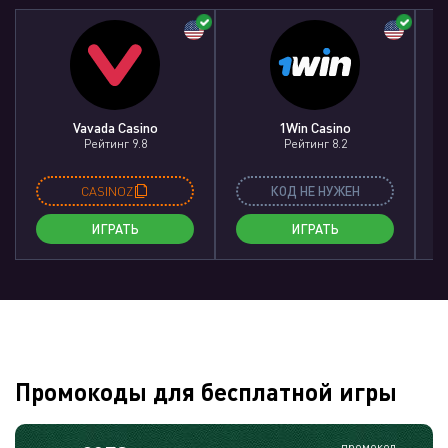
Vavada Casino
1Win Casino
Рейтинг 9.8
Рейтинг 8.2
CASINOZ
КОД НЕ НУЖЕН
ИГРАТЬ
ИГРАТЬ
Промокоды для бесплатной игры
промокод