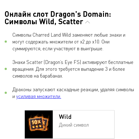
Онлайн слот Dragon's Domain:
Символы Wild, Scatter
Символы Charred Land Wild заменяют любые знаки и
могут содержать множители от x2 до x10. Они
суммируются, если участвуют в выигрыше.
Знаки Scatter (Dragon’s Eye FS) активируют бесплатные
вращения. Для этого требуется выпадение 3 и более
символов на барабанах.
Драконы запускают каскадные реакции, удаляя символы
и
усиливая множители.
Wild
Дикий символ