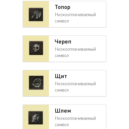
Топор
Низкооплачиваемый
символ
Череп
Низкооплачиваемый
символ
Щит
Низкооплачиваемый
символ
Шлем
Низкооплачиваемый
символ