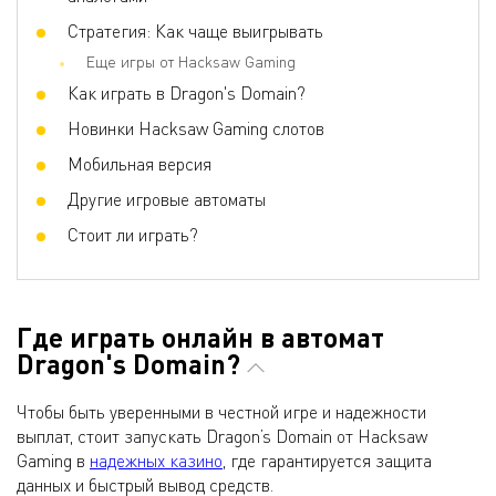
Стратегия: Как чаще выигрывать
Еще игры от Hacksaw Gaming
Как играть в Dragon's Domain?
Новинки Hacksaw Gaming слотов
Мобильная версия
Другие игровые автоматы
Стоит ли играть?
Где играть онлайн в автомат
Dragon's Domain?
Чтобы быть уверенными в честной игре и надежности
выплат, стоит запускать Dragon’s Domain от Hacksaw
Gaming в
надежных казино
, где гарантируется защита
данных и быстрый вывод средств.