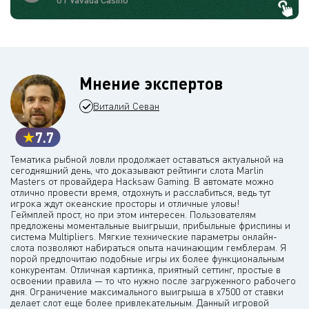
Мнение экспертов
Виталий Севан
7.7
Тематика рыбной ловли продолжает оставаться актуальной на
сегодняшний день, что доказывают рейтинги слота Marlin
Masters от провайдера Hacksaw Gaming. В автомате можно
отлично провести время, отдохнуть и расслабиться, ведь тут
игрока ждут океанские просторы и отличные уловы!
Геймплей прост, но при этом интересен. Пользователям
предложены моментальные выигрыши, прибыльные фриспины и
система Multipliers. Мягкие технические параметры онлайн-
слота позволяют набираться опыта начинающим гемблерам. Я
порой предпочитаю подобные игры их более функциональным
конкурентам. Отличная картинка, приятный сеттинг, простые в
освоении правила — то что нужно после загруженного рабочего
дня. Ограничение максимального выигрыша в х7500 от ставки
делает слот еще более привлекательным. Данный игровой