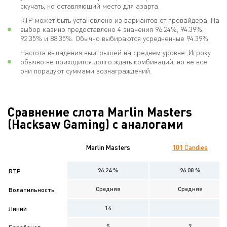
скучать, но оставляющий место для азарта.
RTP может быть установлено из вариантов от провайдера. На
выбор казино предоставлено 4 значения 96.24%, 94.39%,
92.35% и 88.35%. Обычно выбираются усредненные 94.39%.
Частота выпадения выигрышей на среднем уровне. Игроку
обычно не приходится долго ждать комбинаций, но не все
они порадуют суммами вознаграждений.
Сравнение слота Marlin Masters
(Hacksaw Gaming) с аналогами
Marlin Masters
101 Candies
96.24 %
96.08 %
RTP
Средняя
Средняя
Волатильность
14
Линий
5
7