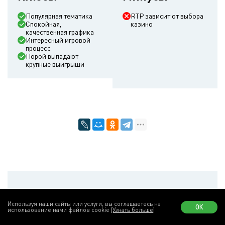
Популярная тематика
RTP зависит от выбора
Спокойная,
казино
качественная графика
Интересный игровой
процесс
Порой выпадают
крупные выигрыши
Виталий Севан
Используя наши сайты или услуги, вы соглашаетесь на
ОК
Эксперт по казино-играм и аналитик
использование нами файлов cookie
(Узнать больше)
гемблинг-стратегий