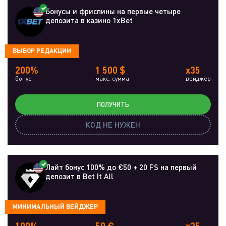
Бонусы и фриспины на первые четыре
депозита в казино 1xBet
ВЫБОР РЕДАКЦИИ
200%
1 500 $
x35
бонус
макс. сумма
вейджер
ПОЛУЧИТЬ
КОД НЕ НУЖЕН
Лайт бонус 100% до €50 + 20 FS на первый
депозит в Bet It All
МИНИМАЛЬНЫЙ ВЕЙДЖЕР
100%
50 €
x25