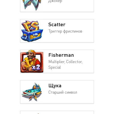
Джокер
Scatter
Триггер фриспинов
Fisherman
Multiplier, Collector,
Special
Щука
Старший символ