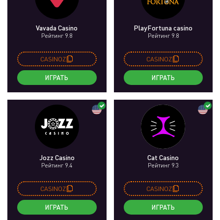
Vavada Casino
PlayFortuna casino
Рейтинг 9.8
Рейтинг 9.8
CASINOZ
CASINOZ
ИГРАТЬ
ИГРАТЬ
Jozz Casino
Cat Casino
Рейтинг 9.4
Рейтинг 9.3
CASINOZ
CASINOZ
ИГРАТЬ
ИГРАТЬ