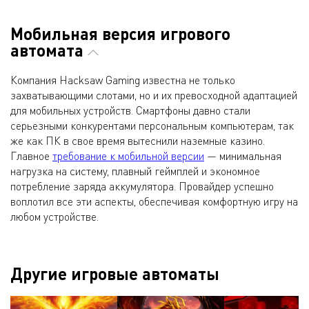
Мобильная версия игрового
автомата
Компания Hacksaw Gaming известна не только
захватывающими слотами, но и их превосходной адаптацией
для мобильных устройств. Смартфоны давно стали
серьезными конкурентами персональным компьютерам, так
же как ПК в свое время вытеснили наземные казино.
Главное
требование к мобильной версии
— минимальная
нагрузка на систему, плавный геймплей и экономное
потребление заряда аккумулятора. Провайдер успешно
воплотил все эти аспекты, обеспечивая комфортную игру на
любом устройстве.
Другие игровые автоматы