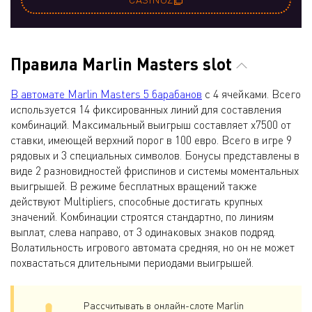
Правила Marlin Masters slot
В автомате Marlin Masters 5 барабанов
с 4 ячейками. Всего
используется 14 фиксированных линий для составления
комбинаций. Максимальный выигрыш составляет х7500 от
ставки, имеющей верхний порог в 100 евро. Всего в игре 9
рядовых и 3 специальных символов. Бонусы представлены в
виде 2 разновидностей фриспинов и системы моментальных
выигрышей. В режиме бесплатных вращений также
действуют Multipliers, способные достигать крупных
значений. Комбинации строятся стандартно, по линиям
выплат, слева направо, от 3 одинаковых знаков подряд.
Волатильность игрового автомата средняя, но он не может
похвастаться длительными периодами выигрышей.
Рассчитывать в онлайн-слоте Marlin