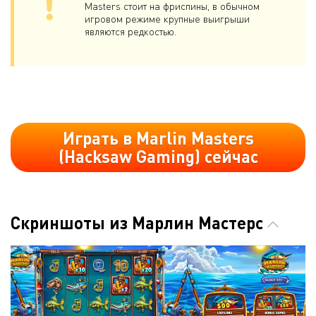
Masters стоит на фриспины, в обычном
игровом режиме крупные выигрыши
являются редкостью.
Играть в Marlin Masters
(Hacksaw Gaming) сейчас
Скриншоты из Марлин Мастерс