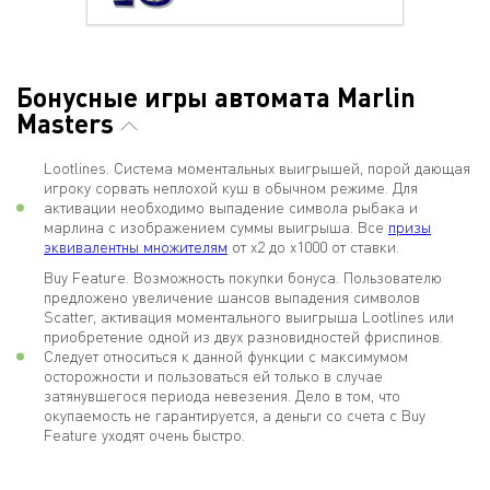
Бонусные игры автомата Marlin
Masters
Lootlines. Система моментальных выигрышей, порой дающая
игроку сорвать неплохой куш в обычном режиме. Для
активации необходимо выпадение символа рыбака и
марлина с изображением суммы выигрыша. Все
призы
эквивалентны множителям
от х2 до х1000 от ставки.
Buy Feature. Возможность покупки бонуса. Пользователю
предложено увеличение шансов выпадения символов
Scatter, активация моментального выигрыша Lootlines или
приобретение одной из двух разновидностей фриспинов.
Следует относиться к данной функции с максимумом
осторожности и пользоваться ей только в случае
затянувшегося периода невезения. Дело в том, что
окупаемость не гарантируется, а деньги со счета с Buy
Feature уходят очень быстро.