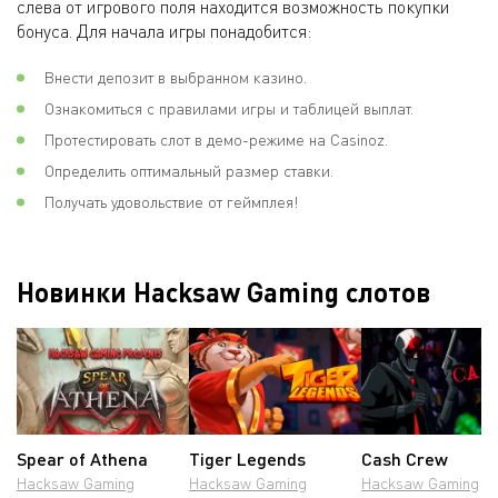
слева от игрового поля находится возможность покупки
бонуса. Для начала игры понадобится:
Внести депозит в выбранном казино.
Ознакомиться с правилами игры и таблицей выплат.
Протестировать слот в демо-режиме на Casinoz.
Определить оптимальный размер ставки.
Получать удовольствие от геймплея!
Новинки Hacksaw Gaming слотов
Spear of Athena
Tiger Legends
Cash Crew
Hacksaw Gaming
Hacksaw Gaming
Hacksaw Gaming