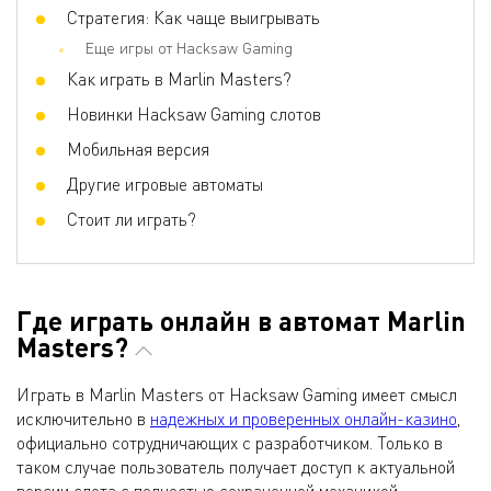
Стратегия: Как чаще выигрывать
Еще игры от Hacksaw Gaming
Как играть в Marlin Masters?
Новинки Hacksaw Gaming слотов
Мобильная версия
Другие игровые автоматы
Стоит ли играть?
Где играть онлайн в автомат Marlin
Masters?
Играть в Marlin Masters от Hacksaw Gaming имеет смысл
исключительно в
надежных и проверенных онлайн-казино
,
официально сотрудничающих с разработчиком. Только в
таком случае пользователь получает доступ к актуальной
версии слота с полностью сохраненной механикой,