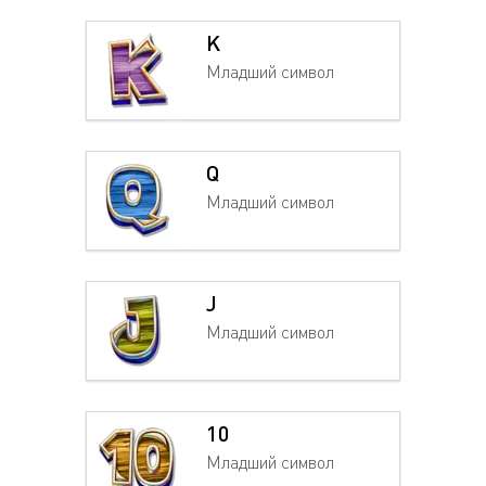
K
Младший символ
Q
Младший символ
J
Младший символ
10
Младший символ