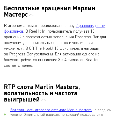
Бесплатные вращения Марлин
Мастерс
В игровом автомате реализовано сразу
2 разновидности
фриспинов
. В Reel It In! пользователь получает 10
вращений с возможностью заполнения Progress Bar для
получения дополнительных попыток и увеличения
множителя. В Off The Hook! 15 фриспинов, а награды
за Progress Bar увеличены. Для активации одного из
бонусов требуется выпадение 3 и 4 символов Scatter
соответственно.
RTP слота Marlin Masters,
волатильность и частота
выигрышей
Волатильность игрового автомата Marlin Masters
на среднем
уровне. Оптимальный вариант, не дающий пользователю