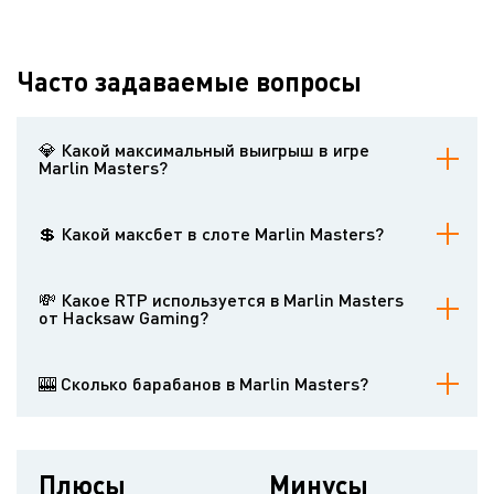
Часто задаваемые вопросы
💎 Какой максимальный выигрыш в игре
Marlin Masters?
х7500 от ставки
💲 Какой максбет в слоте Marlin Masters?
Стандартные 100 евро
💸 Какое RTP используется в Marlin Masters
от Hacksaw Gaming?
4 варианта, от 88.35% до 96.24%
🎰 Сколько барабанов в Marlin Masters?
В Marlin Masters 5 барабанов
Плюсы
Минусы