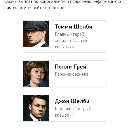
Суммы выплат по комбинациям и подробную информацию о
символах уточняйте в таблице.
Томми Шелби
Главный герой
сериала "Острые
козырьки"
Полли Грей
Героиня сериала
Джон Шелби
Ещё один "острый
козырёк"