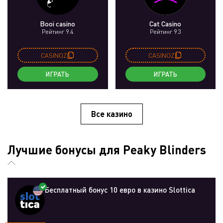
Booi casino
Cat Casino
Рейтинг 9.4
Рейтинг 9.3
CASINOZ
CASINOZ
ИГРАТЬ
ИГРАТЬ
Все казино
Лучшие бонусы для Peaky Blinders
Бесплатный бонус 10 евро в казино Slottica