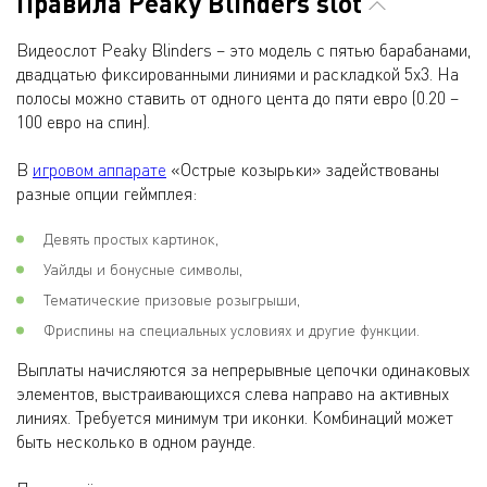
Правила Peaky Blinders slot
Видеослот Peaky Blinders – это модель с пятью барабанами,
двадцатью фиксированными линиями и раскладкой 5х3. На
полосы можно ставить от одного цента до пяти евро (0.20 –
100 евро на спин).
В
игровом аппарате
«Острые козырьки» задействованы
разные опции геймплея:
Девять простых картинок,
Уайлды и бонусные символы,
Тематические призовые розыгрыши,
Фриспины на специальных условиях и другие функции.
Выплаты начисляются за непрерывные цепочки одинаковых
элементов, выстраивающихся слева направо на активных
линиях. Требуется минимум три иконки. Комбинаций может
быть несколько в одном раунде.