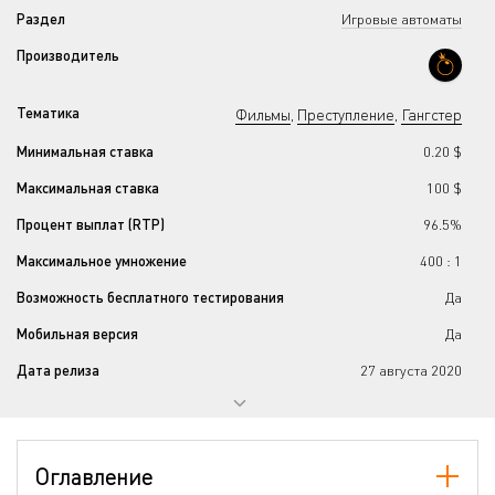
Раздел
Игровые автоматы
Производитель
Тематика
Фильмы
Преступление
Гангстер
,
,
Минимальная ставка
0.20 $
Максимальная ставка
100 $
Процент выплат (RTP)
96.5%
Максимальное умножение
400 : 1
Возможность бесплатного тестирования
Да
Мобильная версия
Да
Дата релиза
27 августа 2020
Прогрессивный джекпот
Нет
Количество барабанов
5
Оглавление
Количество линий
20