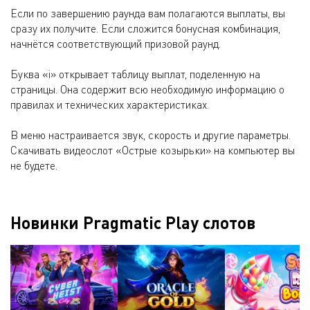
Если по завершению раунда вам полагаются выплаты, вы
сразу их получите. Если сложится бонусная комбинация,
начнётся соответствующий призовой раунд.
Буква «i» открывает таблицу выплат, поделенную на
страницы. Она содержит всю необходимую информацию о
правилах и технических характеристиках.
В меню настраивается звук, скорость и другие параметры.
Скачивать видеослот «Острые козырьки» на компьютер вы
не будете.
Новинки Pragmatic Play слотов