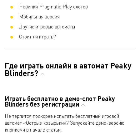
Новинки Pragmatic Play слотов
Мобильная версия
Другие игровые автоматы
Стоит ли играть?
Где играть онлайн в автомат Peaky
Blinders?
Играть бесплатно в демо-слот Peaky
Blinders без регистрации
Не терпится поскорее испытать бесплатный игровой
автомат «Острые козырьки»? Запускайте демо-версию
кнопками в начале статьи.