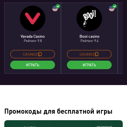
Vavada Casino
Booi casino
Рейтинг 9.8
Рейтинг 9.4
CASINOZ
CASINOZ
ИГРАТЬ
ИГРАТЬ
Промокоды для бесплатной игры
промокод