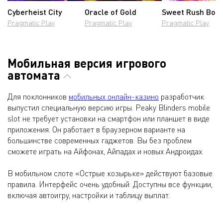
Cyberheist City
Oracle of Gold
Sweet Rush Bon
Pragmatic Play
Pragmatic Play
Pragmatic Play
Мобильная версия игрового
автомата
Для поклонников
мобильных онлайн-казино
разработчик
выпустил специальную версию игры. Peaky Blinders mobile
slot не требует установки на смартфон или планшет в виде
приложения. Он работает в браузерном варианте на
большинстве современных гаджетов. Вы без проблем
сможете играть на Айфонах, Айпадах и новых Андроидах.
В мобильном слоте «Острые козырьке» действуют базовые
правила. Интерфейс очень удобный. Доступны все функции,
включая автоигру, настройки и таблицу выплат.