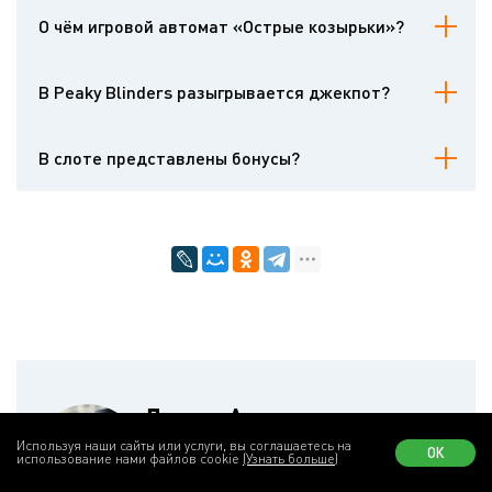
О чём игровой автомат «Острые козырьки»?
Он создан по мотивам одноимённого криминального
телесериала.
В Peaky Blinders разыгрывается джекпот?
Прогрессивного джекпота в данной модели нет?
В слоте представлены бонусы?
Доступны тематические призовые раунды и фриспины с
дополнительными возможностями.
Денис Анипченко
Главный редактор и эксперт в онлайн-
Используя наши сайты или услуги, вы соглашаетесь на
ОК
гемблинге
использование нами файлов cookie
(Узнать больше)
7994 обзора