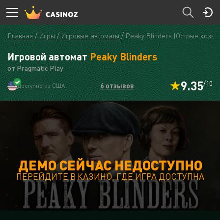
Главная
Игры
Игровые автоматы
Peaky Blinders (Острые козыр
Игровой автомат
Peaky Blinders
от Pragmatic Play
9.35
/10
6 отзывов
Доступно из США
ДЕМО СЕЙЧАС НЕДОСТУПНО
ПЕРЕЙДИТЕ В КАЗИНО, ГДЕ ИГРА ДОСТУПНА