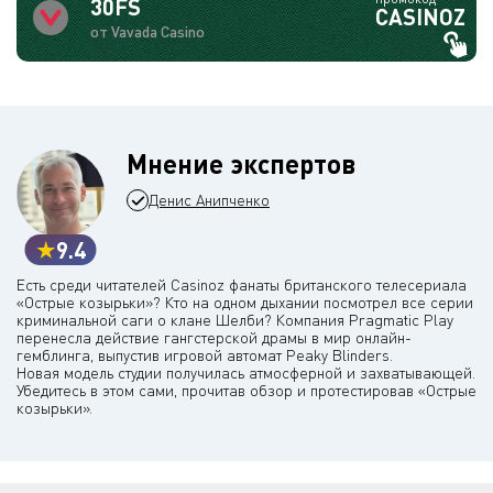
30FS
CASINOZ
от Vavada Casino
Мнение экспертов
Денис Анипченко
9.4
Есть среди читателей Casinoz фанаты британского телесериала
«Острые козырьки»? Кто на одном дыхании посмотрел все серии
криминальной саги о клане Шелби? Компания Pragmatic Play
перенесла действие гангстерской драмы в мир онлайн-
гемблинга, выпустив игровой автомат Peaky Blinders.
Новая модель студии получилась атмосферной и захватывающей.
Убедитесь в этом сами, прочитав обзор и протестировав «Острые
козырьки».