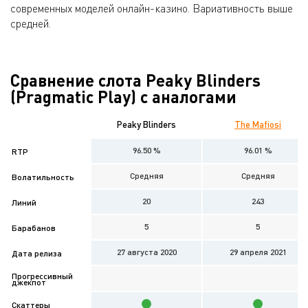
современных моделей онлайн-казино. Вариативность выше
средней.
Сравнение слота Peaky Blinders
(Pragmatic Play) с аналогами
Peaky Blinders
The Mafiosi
96.50 %
96.01 %
RTP
Средняя
Средняя
Волатильность
20
243
Линий
5
5
Барабанов
27 августа 2020
29 апреля 2021
Дата релиза
Прогрессивный
джекпот
Скаттеры