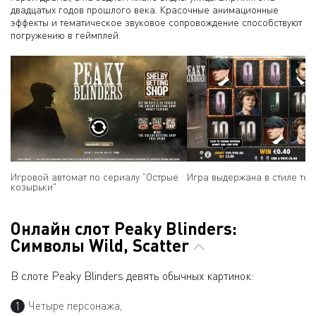
двадцатых годов прошлого века. Красочные анимационные
эффекты и тематическое звуковое сопровождение способствуют
погружению в геймплей.
Игровой автомат по сериалу "Острые
Игра выдержана в стиле те
козырьки"
Онлайн слот Peaky Blinders:
Символы Wild, Scatter
В слоте Peaky Blinders девять обычных картинок:
Четыре персонажа,