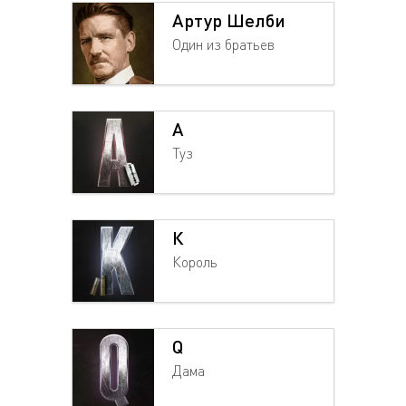
Артур Шелби
Один из братьев
А
Туз
К
Король
Q
Дама