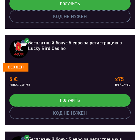
ПОЛУЧИТЬ
КОД НЕ НУЖЕН
Бесплатный бонус 5 евро за регистрацию в
Lucky Bird Casino
БЕЗДЕП
5 €
x75
макс. сумма
вейджер
ПОЛУЧИТЬ
КОД НЕ НУЖЕН
Бесплатный бонус 5 евро за регистрацию в