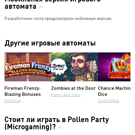
автомата
Разработчики слота предусмотрели мобильную версию.
Другие игровые автоматы
Fireman Frenzy:
Zombies at the Door
Chance Machine
Blazing Bonuses
Dice
Peter and Sons
Octoplay
Endorphina
Стоит ли играть в Pollen Party
(Microgaming)?