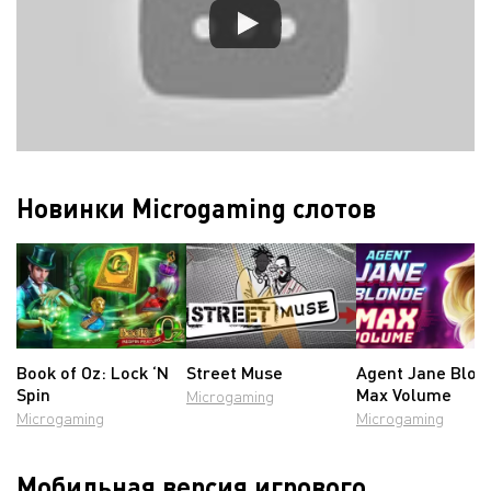
Новинки Microgaming слотов
Book of Oz: Lock ‘N
Street Muse
Agent Jane Blon
Spin
Max Volume
Microgaming
Microgaming
Microgaming
Мобильная версия игрового