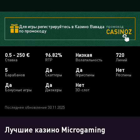
Для игры регистрируйтесь в Казино Вавада
промокод
CASINOZ
по промокоду
0.5 - 250 €
96.82%
Низкая
720
Ставка
RTP
Волатильность
Линий
5
Да
Да
Нет
Барабанов
Скаттеры
Фриспины
Респины
Да
Да
Нет
Бонусные игры
Джокеры
3D-слот
Последнее обновление 30.11.2025
Лучшие казино Microgaming