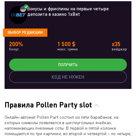
Бонусы и фриспины на первые четыре
депозита в казино 1xBet
ВЫБОР РЕДАКЦИИ
200%
1 500 $
x35
бонус
макс. сумма
вейджер
ПОЛУЧИТЬ
КОД НЕ НУЖЕН
Правила Pollen Party slot
Онлайн-автомат Pollen Part состоит из пяти барабанов, на
которых символы появляются в шестиугольных ячейках,
напоминающих пчелиные соты. В первой и пятой колонке
помещаются по три картинки, во второй и четвертой – по четыре,