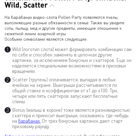
Wild, Scatter
На барабанах видео-слота Pollen Party появляются пчелы,
выполняющие разные обязанности в семье. Также вы увидите
соты, пыльцу, мед и другие предметы, имеющие отношение к
сюжетной линии азартной игры.
Особыми символами являются следующие:
Wild (логотип слота) может формировать комбинации сам
по себе и способен заменять в цепочках другие
картинки, за исключением бонусных и скаттеров. Еще он
наделяется специальными возможностями в призовых
вращениях.
Scatter (трутень) оплачивается, выпадая в любых
ячейках на экране. Выигрыши рассчитываются по
общей ставке и коэффициентам от х1 до х100. Три,
четыре или пять скаттеров запускают бесплатные
спины.
Bonus (малыш в короне) тоже является разновидностью
скаттера и приносит выигрыши, оказываясь где-нибудь
на
барабанах.
От трех бонусных картинок дают старт
призовому раунду.