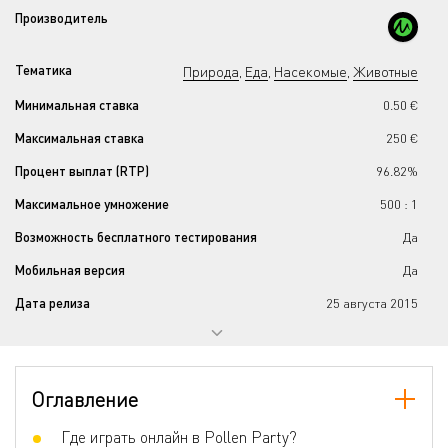
Производитель
Тематика
Природа
Еда
Насекомые
Животные
,
,
,
Минимальная ставка
0.50 €
Максимальная ставка
250 €
Процент выплат (RTP)
96.82%
Максимальное умножение
500 : 1
Возможность бесплатного тестирования
Да
Мобильная версия
Да
Дата релиза
25 августа 2015
Прогрессивный джекпот
Да
Количество барабанов
5
Оглавление
Количество линий
720
Джокеры
Где играть онлайн в Pollen Party?
Да