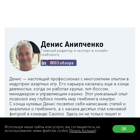
Денис Анипченко
Главный редактор и эксперт в онлайн-
гемблинге
8003 обзора
Денис — настоящий профессионал с многолетним опытом в
индустрии азартных игр. Его карьера началась еще в конце
девяностых, когда он работал крупье, пит-боссом,
менеджером и управляющим казино. Этот уникальный опыт
позволил ему глубоко понять мир гемблинга изнутри.
С конца нулевых Денис посвятил себя написанию статей и
аналитики о гемблинге, а с начала десятых стал ключевой
фигурой в команде Casinoz. Здесь он не только пишет и
редактирует материалы, но и создает обзоры, делится
экспертизой и помогает читателям разобраться в тонкостях
Используя наши сайты или услуги, вы соглашаетесь на
азартных игр.
ОК
использование нами файлов cookie
(Узнать больше)
Денис сочетает в себе практический опыт и глубокие
знания, что делает его одним из самых авторитетных