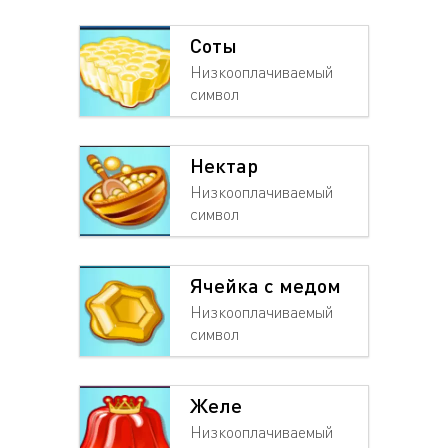
Соты
Низкооплачиваемый
символ
Нектар
Низкооплачиваемый
символ
Ячейка с медом
Низкооплачиваемый
символ
Желе
Низкооплачиваемый