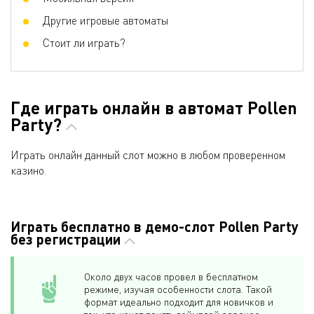
Другие игровые автоматы
Стоит ли играть?
Где играть онлайн в автомат Pollen
Party?
Играть онлайн данный слот можно в любом проверенном
казино.
Играть бесплатно в демо-слот Pollen Party
без регистрации
Около двух часов провел в бесплатном
режиме, изучая особенности слота. Такой
формат идеально подходит для новичков и