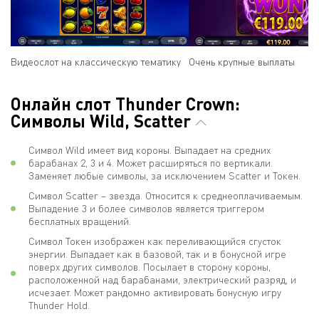
Видеослот на классическую тематику
Очень крупные выплаты
Онлайн слот Thunder Crown:
Символы Wild, Scatter
Символ Wild имеет вид короны. Выпадает на средних
барабанах 2, 3 и 4. Может расширяться по вертикали.
Заменяет любые символы, за исключением Scatter и Токен.
Символ Scatter – звезда. Относится к среднеоплачиваемым.
Выпадение 3 и более символов является триггером
бесплатных вращений.
Символ Токен изображен как переливающийся сгусток
энергии. Выпадает как в базовой, так и в бонусной игре
поверх других символов. Посылает в сторону короны,
расположенной над барабанами, электрический разряд, и
исчезает. Может рандомно активировать бонусную игру
Thunder Hold.