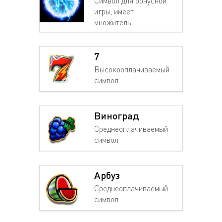
Символ для бонусной
игры, имеет
множитель
7
Высокооплачиваемый
символ
Виноград
Среднеоплачиваемый
символ
Арбуз
Среднеоплачиваемый
символ