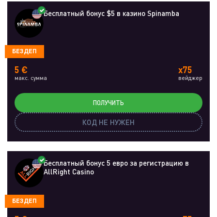
Бесплатный бонус $5 в казино Spinamba
БЕЗДЕП
5 €
x75
макс. сумма
вейджер
ПОЛУЧИТЬ
КОД НЕ НУЖЕН
Бесплатный бонус 5 евро за регистрацию в
AllRight Casino
БЕЗДЕП