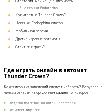
Стратегия: Как чаще выигрывать
Еще игры от Endorphina
Как играть в Thunder Crown?
Новинки Endorphina слотов
Мобильная версия
Другие игровые автоматы
Стоит ли играть?
Где играть онлайн в автомат
Thunder Crown?
Каких игорных заведений следует избегать? Безусловно,
нельзя отнести к порядочным казино то, которое:
недавно появилось на онлайн-просторах;
не имеет лицензии;