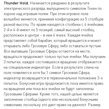
Thunder Hold.
Начинается рандомно в результате
электрического разряда, выпущенного символом Токен по
короне над игровым полем. При этом игровое поле
волшебно меняется, принимая конфигурацию из 5 столбцов
разной высоты. По краям находятся столбики с 4 ячейками,
2-й и 4-й имеют по 5 позиций, самый высокий столбец
расположен в центре – в нем 6 ячеек. Каждая ячейка
представляет собой барабан, который вращается и может
открывать либо Грозовую Сферу, либо оставаться пустым.
Все выпавшие Грозовые Сферы остаются на месте,
вращаться продолжают только пустые ячейки. Мы получаем
3 попытки, каждое состоявшееся вращение отображается
на специальном индикаторе. Если в результате спина на
поле появляется хотя бы 1 символ Грозовая Сфера,
индикатор возвращается в первоначальное положение 3-х
попыток. Бонусная игра продолжается, пока имеется право
на вращения или пока все ячейки не будут заполнены
Грозовыми Сферами. Кроме того, нашей целью является
заполнение столбца (одного или нескольких) бонусными
символами, поскольку это дает право на джекпот. Размер