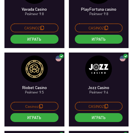
Vavada Casino
PlayFortuna casino
Рейтинг 9.8
Рейтинг 9.8
CASINOZ
CASINOZ
ИГРАТЬ
ИГРАТЬ
Riobet Casino
Jozz Casino
Рейтинг 9.5
Рейтинг 9.4
Casinoz
CASINOZ
ИГРАТЬ
ИГРАТЬ