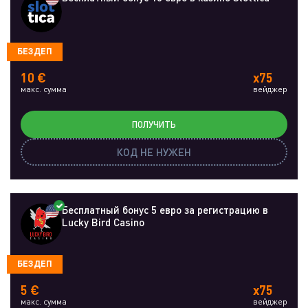
БЕЗДЕП
10 €
x75
макс. сумма
вейджер
ПОЛУЧИТЬ
КОД НЕ НУЖЕН
Бесплатный бонус 5 евро за регистрацию в
Lucky Bird Casino
БЕЗДЕП
5 €
x75
макс. сумма
вейджер