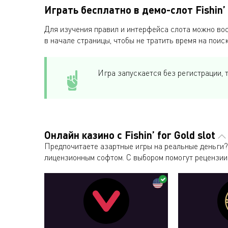
Играть бесплатно в демо-слот Fishin’
Для изучения правил и интерфейса слота можно во
в начале страницы, чтобы не тратить время на поиск
Игра запускается без регистрации, 
Онлайн казино с Fishin’ for Gold slot
Предпочитаете азартные игры на реальные деньги
лицензионным софтом. С выбором помогут рецензии