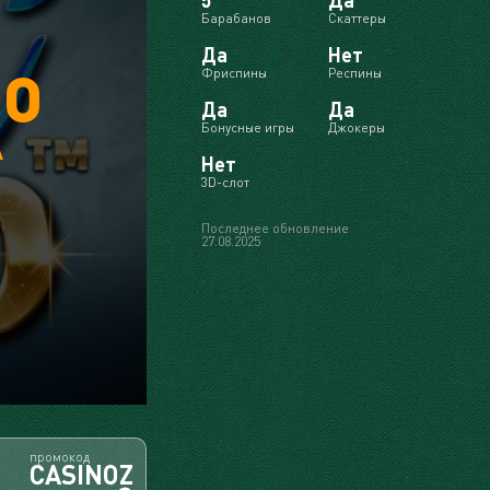
5
Да
Барабанов
Скаттеры
Да
Нет
НО
Фриспины
Респины
Да
Да
Бонусные игры
Джокеры
А
Нет
3D-слот
Последнее обновление
27.08.2025
промокод
CASINOZ