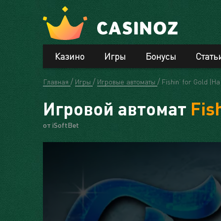
Казино
Игры
Бонусы
Стать
Главная
Игры
Игровые автоматы
Fishin’ for Gold (
Игровой автомат
Fish
от iSoftBet