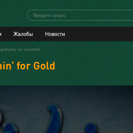
и
Жалобы
Новости
На рыбалку за золотом)
in’ for Gold