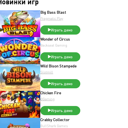
Новинки игр
Big Bass Blast
Pragmatic Play
Играть демо
Wonder of Circus
Backseat Gaming
Играть демо
Wild Bison Stampede
Slotmill
Играть демо
Chicken Fire
BGaming
Играть демо
Crabby Collector
BullShark Games