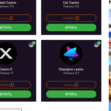
obet Casino
Cat Casino
ейтинг 9.5
Рейтинг 9.3
asinoz
CASINOZ
ИГРАТЬ
ИГРАТЬ
Casino X
Champion casino
Рейтинг 9
Рейтинг 8.7
ASINOZ
casinoz
ИГРАТЬ
ИГРАТЬ