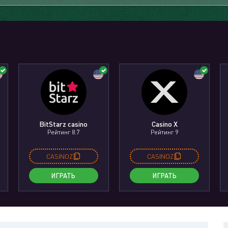
BitStarz casino
Casino X
Рейтинг 8.7
Рейтинг 9
CASINOZ
CASINOZ
ИГРАТЬ
ИГРАТЬ