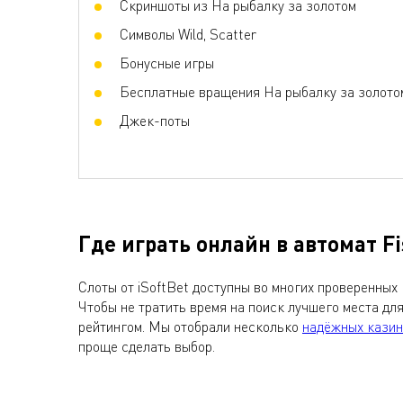
Скриншоты из На рыбалку за золотом
Символы Wild, Scatter
Бонусные игры
Бесплатные вращения На рыбалку за золото
Джек-поты
Где играть онлайн в автомат Fi
Слоты от iSoftBet доступны во многих проверенных 
Чтобы не тратить время на поиск лучшего места для
рейтингом. Мы отобрали несколько
надёжных казин
проще сделать выбор.