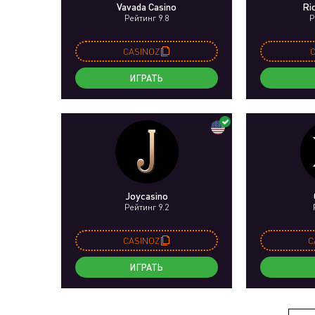
Vavada Casino
Ri
Рейтинг 9.8
Р
CASINOZ
C
ИГРАТЬ
Joycasino
Рейтинг 9.2
CASINOZ
C
ИГРАТЬ